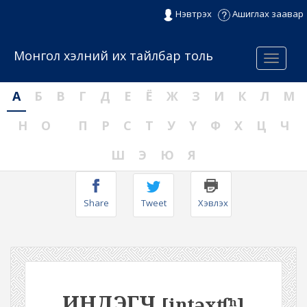
Нэвтрэх
Ашиглах заавар
Монгол хэлний их тайлбар толь
Menu
А
Б
В
Г
Д
Е
Ё
Ж
З
И
К
Л
М
Н
О
П
Р
С
Т
У
Ү
Ф
Х
Ц
Ч
Ш
Э
Ю
Я
Share
Tweet
Хэвлэх
ИНДЭГЧ
[intəxʧʰ]