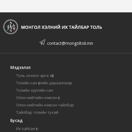
contact@mongoltoli.mn
Мэдээлэл
Толь зохиох арга зүй
Толийн сан үсгийн дарааллаар
Толийн зургийн сан
Олон нийтийн нэмсэн үг
Олон нийтийн нэмсэн тайлбар
Тайлбар толийн тухай
Бусад
Их хайсан үг