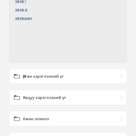
ИНЖ
I
ИНЖ
II:
ИНЖААН
Өргөн хэрэглээний үг
Явцуу хэрэглээний үг
Аман зохиол