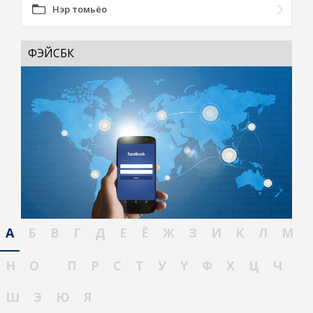
Нэр томьёо
ФЭЙСБҮҮК
А
Б
В
Г
Д
Е
Ё
Ж
З
И
К
Л
М
Н
О
П
Р
С
Т
У
Ү
Ф
Х
Ц
Ч
Ш
Э
Ю
Я