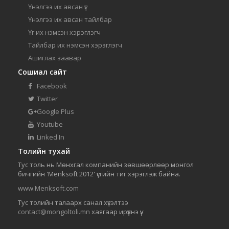
Үнэлгээ их авсан үг
Үнэлгээ их авсан тайлбар
Үг их нэмсэн хэрэглэгч
Тайлбар их нэмсэн хэрэглэгч
Ашиглах заавар
Сошиал сайт
Facebook
Twitter
Google Plus
Youtube
Linked In
Толийн тухай
Тус толь нь Мөнхгал компанийн зөвшөөрлөөр монгол
бичгийн 'Menksoft 2012' үсгийн тиг хэрэглэж байна.
www.Menksoft.com
Тус толийн талаарх санал хүсэлтээ
contact@mongoltoli.mn
хаягаар ирүүлнэ үү.