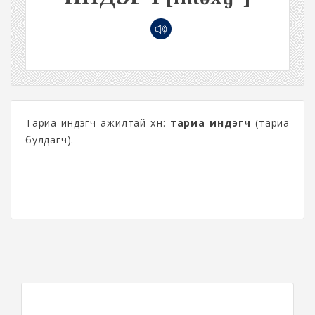
Тариа индэгч ажилтай хүн:
тариа индэгч
(тариа
булдагч).