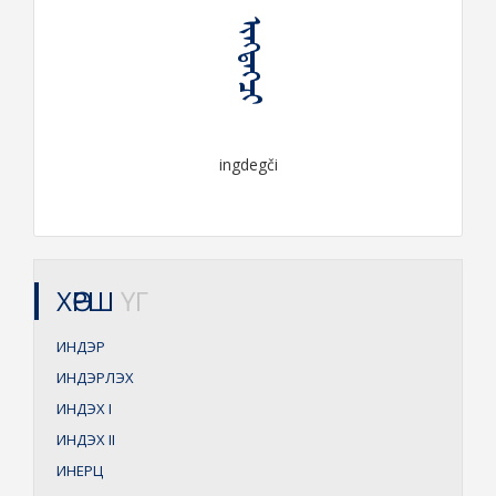
ᠢᠩᠳᠡᠭᠴᠢ
ingdegči
ХӨРШ
ҮГ
ИНДЭР
ИНДЭРЛЭХ
ИНДЭХ
I
ИНДЭХ
II
ИНЕРЦ