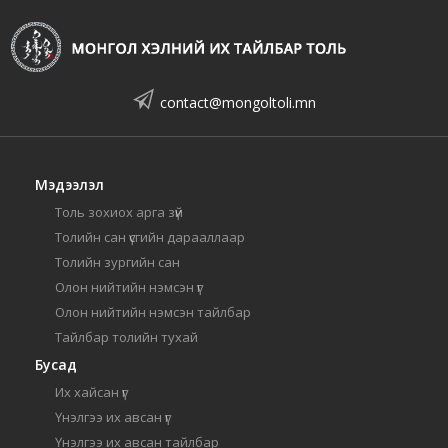
contact@mongoltoli.mn
Мэдээлэл
Толь зохиох арга зүй
Толийн сан үсгийн дарааллаар
Толийн зургийн сан
Олон нийтийн нэмсэн үг
Олон нийтийн нэмсэн тайлбар
Тайлбар толийн тухай
Бусад
Их хайсан үг
Үнэлгээ их авсан үг
Үнэлгээ их авсан тайлбар