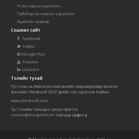
Үг их нэмсэн хэрэглэгч
Тайлбар их нэмсэн хэрэглэгч
Ашиглах заавар
Сошиал сайт
Facebook
Twitter
Google Plus
Youtube
Linked In
Толийн тухай
Тус толь нь Мөнхгал компанийн зөвшөөрлөөр монгол
бичгийн 'Menksoft 2012' үсгийн тиг хэрэглэж байна.
www.Menksoft.com
Тус толийн талаарх санал хүсэлтээ
contact@mongoltoli.mn
хаягаар ирүүлнэ үү.