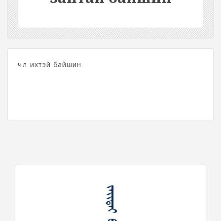
чөлөө ихтэй байшин
ᠵᠠᠶᠢᠲᠠᠢ ᠪᠠᠶᠢᠰᠢᠩ