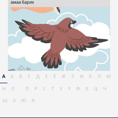
амаа барих
А
Б
В
Г
Д
Е
Ё
Ж
З
И
К
Л
М
Н
О
П
Р
С
Т
У
Ү
Ф
Х
Ц
Ч
Ш
Э
Ю
Я