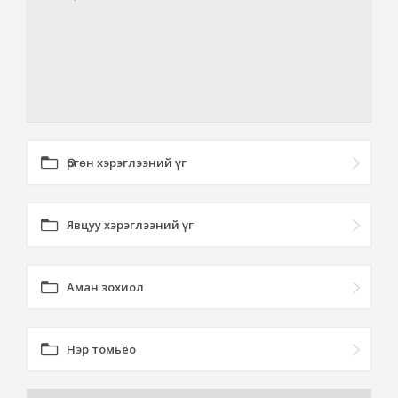
Өргөн хэрэглээний үг
Явцуу хэрэглээний үг
Аман зохиол
Нэр томьёо