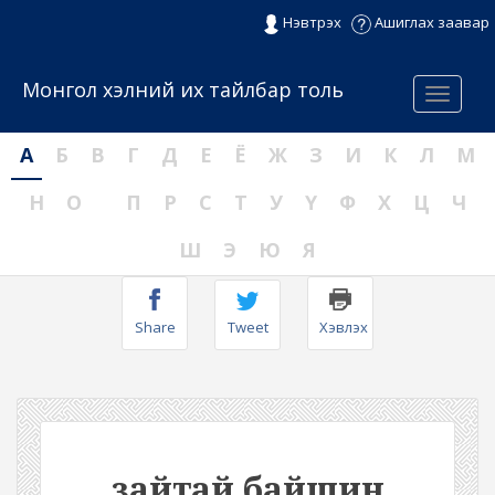
Нэвтрэх
Ашиглах заавар
Монгол хэлний их тайлбар толь
Menu
А
Б
В
Г
Д
Е
Ё
Ж
З
И
К
Л
М
Н
О
П
Р
С
Т
У
Ү
Ф
Х
Ц
Ч
Ш
Э
Ю
Я
Share
Tweet
Хэвлэх
зайтай байшин