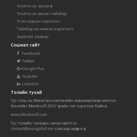
Үнэлгээ их авсан үг
Үнэлгээ их авсан тайлбар
Үг их нэмсэн хэрэглэгч
Тайлбар их нэмсэн хэрэглэгч
Ашиглах заавар
Сошиал сайт
Facebook
Twitter
Google Plus
Youtube
Linked In
Толийн тухай
Тус толь нь Мөнхгал компанийн зөвшөөрлөөр монгол
бичгийн 'Menksoft 2012' үсгийн тиг хэрэглэж байна.
www.Menksoft.com
Тус толийн талаарх санал хүсэлтээ
contact@mongoltoli.mn
хаягаар ирүүлнэ үү.