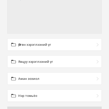
Өргөн хэрэглээний үг
Явцуу хэрэглээний үг
Аман зохиол
Нэр томьёо