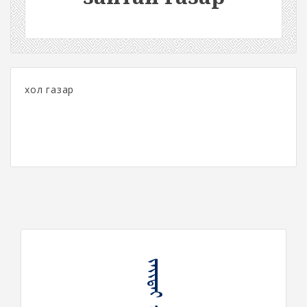
хол газар
ᠵᠠᠶᠢᠲᠠᠢ ᠭᠠᠵᠠᠷ