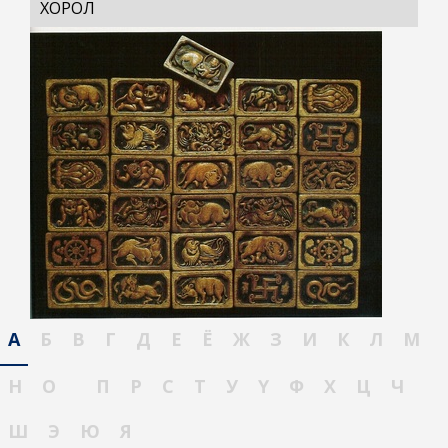
ХОРОЛ
А
Б
В
Г
Д
Е
Ё
Ж
З
И
К
Л
М
Н
О
П
Р
С
Т
У
Ү
Ф
Х
Ц
Ч
Ш
Э
Ю
Я