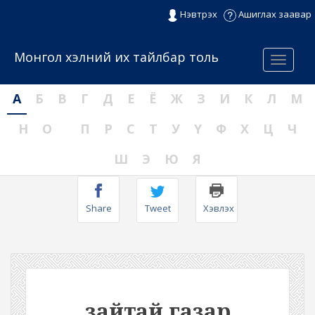
Нэвтрэх
Ашиглах заавар
Монгол хэлний их тайлбар толь
Menu
А
Б
В
Г
Д
Е
Ё
Ж
З
И
К
Л
М
Н
О
П
Р
С
Т
У
Ү
Ф
Х
Ц
Ч
Ш
Э
Ю
Я
Share
Tweet
Хэвлэх
зайтай газар