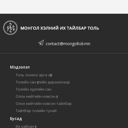
contact@mongoltoli.mn
Мэдээлэл
Толь зохиох арга зүй
Толийн сан үсгийн дарааллаар
Толийн зургийн сан
Олон нийтийн нэмсэн үг
Олон нийтийн нэмсэн тайлбар
Тайлбар толийн тухай
Бусад
Их хайсан үг