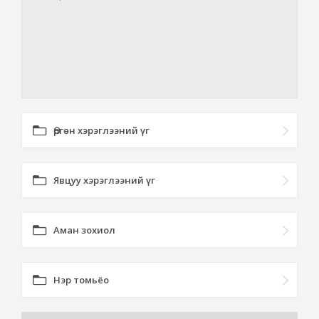
Өргөн хэрэглээний үг
Явцуу хэрэглээний үг
Аман зохиол
Нэр томьёо