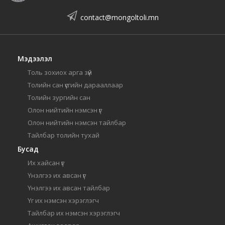
contact@mongoltoli.mn
Мэдээлэл
Толь зохиох арга зүй
Толийн сан үсгийн дарааллаар
Толийн зургийн сан
Олон нийтийн нэмсэн үг
Олон нийтийн нэмсэн тайлбар
Тайлбар толийн тухай
Бусад
Их хайсан үг
Үнэлгээ их авсан үг
Үнэлгээ их авсан тайлбар
Үг их нэмсэн хэрэглэгч
Тайлбар их нэмсэн хэрэглэгч