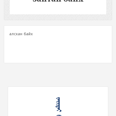
алсхан байх
ᠵᠠᠶᠢᠲᠠᠢ ᠪᠠᠶᠢᠬᠤ