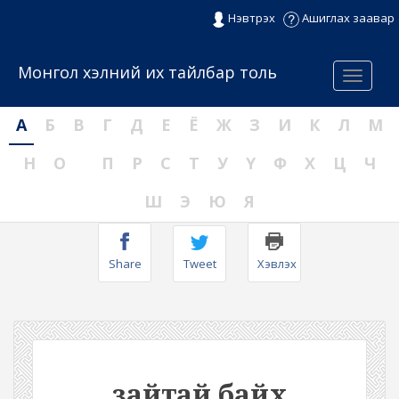
Нэвтрэх
Ашиглах заавар
Монгол хэлний их тайлбар толь
Menu
А
Б
В
Г
Д
Е
Ё
Ж
З
И
К
Л
М
Н
О
П
Р
С
Т
У
Ү
Ф
Х
Ц
Ч
Ш
Э
Ю
Я
Share
Tweet
Хэвлэх
зайтай байх