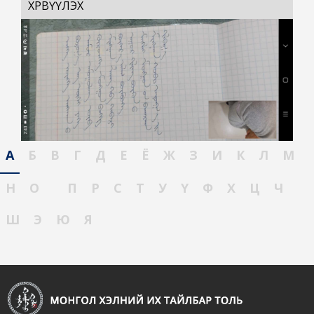
ХӨРВҮҮЛЭХ
А
Б
В
Г
Д
Е
Ё
Ж
З
И
К
Л
М
Н
О
П
Р
С
Т
У
Ү
Ф
Х
Ц
Ч
Ш
Э
Ю
Я