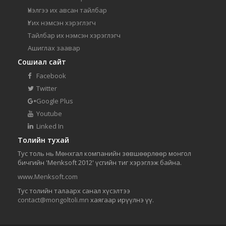
Үнэлгээ их авсан тайлбар
Үг их нэмсэн хэрэглэгч
Тайлбар их нэмсэн хэрэглэгч
Ашиглах заавар
Сошиал сайт
Facebook
Twitter
Google Plus
Youtube
Linked In
Толийн тухай
Тус толь нь Мөнхгал компанийн зөвшөөрлөөр монгол
бичгийн 'Menksoft 2012' үсгийн тиг хэрэглэж байна.
www.Menksoft.com
Тус толийн талаарх санал хүсэлтээ
contact@mongoltoli.mn
хаягаар ирүүлнэ үү.