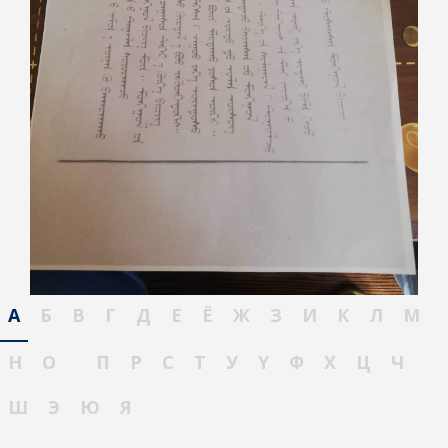
А
Б
В
Г
Д
Е
Ё
Ж
З
И
К
Л
М
Н
О
П
Р
С
Т
У
Ү
Ф
Х
Ц
Ч
Ш
Э
Ю
Я