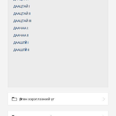
ДААЦТАЙ
I
ДААЦТАЙ
II
ДААЦТАЙ
III
ДААЧАА
I:
ДААЧАА
II
ДААШГҮЙ
I
ДААШГҮЙ
II
Өргөн хэрэглээний үг