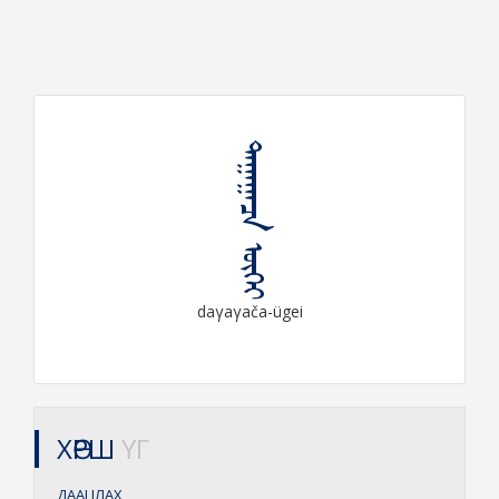
ᠳᠠᠭᠠᠭᠠᠴᠠ ᠦᠭᠡᠶ
daγaγača-ügei
ХӨРШ
ҮГ
ДААЦЛАХ