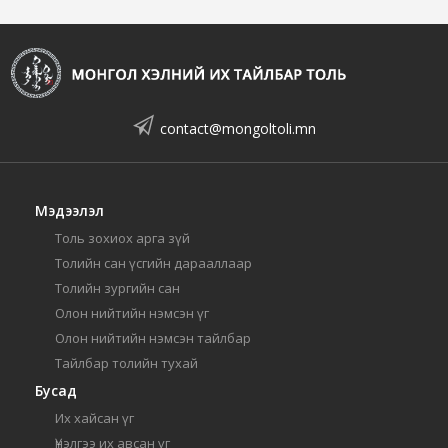
contact@mongoltoli.mn
Мэдээлэл
Толь зохиох арга зүй
Толийн сан үсгийн дарааллаар
Толийн зургийн сан
Олон нийтийн нэмсэн үг
Олон нийтийн нэмсэн тайлбар
Тайлбар толийн тухай
Бусад
Их хайсан үг
Үнэлгээ их авсан үг