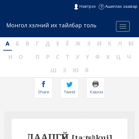
Нэвтрэх
Ашиглах заавар
Монгол хэлний их тайлбар толь
Menu
А
Б
В
Г
Д
Е
Ё
Ж
З
И
К
Л
М
Н
О
П
Р
С
Т
У
Ү
Ф
Х
Ц
Ч
Ш
Э
Ю
Я
Share
Tweet
Хэвлэх
ДААЦГҮЙ
[taːʦʰkui]