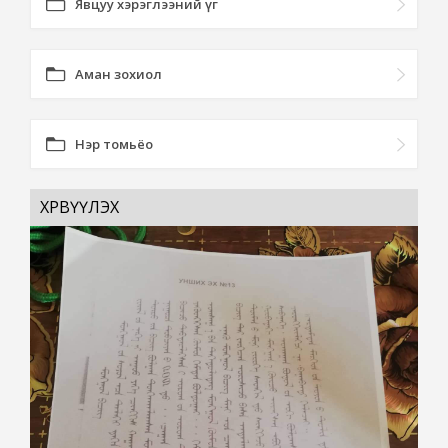
Явцуу хэрэглээний үг
Аман зохиол
Нэр томьёо
ХӨРВҮҮЛЭХ