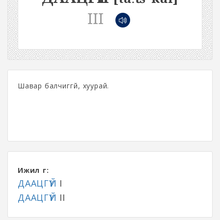
III
Шавар балчиггүй, хуурай.
Ижил үг:
ДААЦГҮЙ
I
ДААЦГҮЙ
II