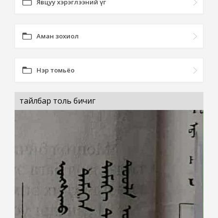
Явцуу хэрэглээний үг
Аман зохиол
Нэр томьёо
тайлбар толь бичиг