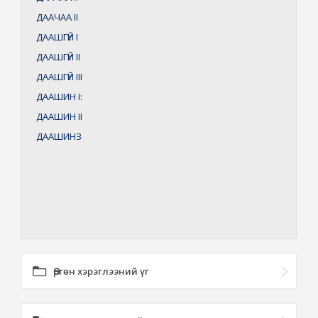
ДААЧАА
II
ДААШГҮЙ
I
ДААШГҮЙ
II
ДААШГҮЙ
III
ДААШИН
I:
ДААШИН
II
ДААШИНЗ
Өргөн хэрэглээний үг