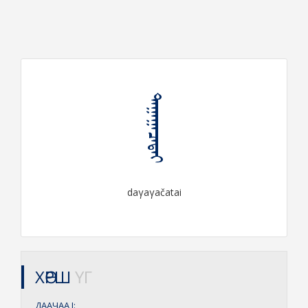
ᠳᠠᠭᠠᠭᠠᠴᠠᠲᠠᠶ
daγaγačatai
ХӨРШ
ҮГ
ДААЧАА
I: