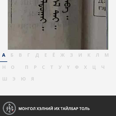
А
Б
В
Г
Д
Е
Ё
Ж
З
И
К
Л
М
Н
О
П
Р
С
Т
У
Ү
Ф
Х
Ц
Ч
Ш
Э
Ю
Я