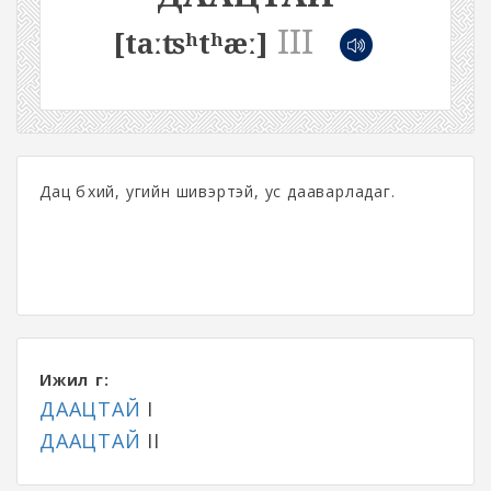
III
[taːʦʰtʰæː]
Дац бүхий, угийн шивэртэй, ус дааварладаг.
Ижил үг:
ДААЦТАЙ
I
ДААЦТАЙ
II