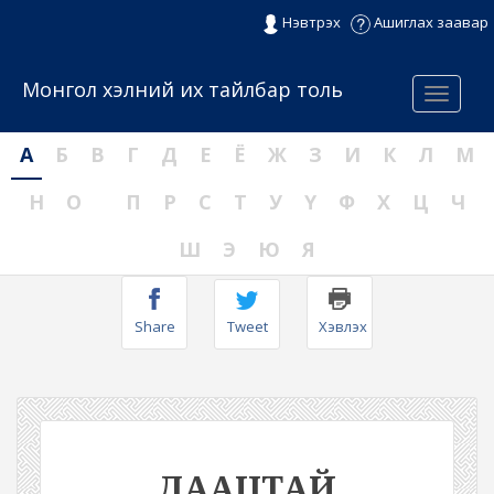
Нэвтрэх
Ашиглах заавар
Монгол хэлний их тайлбар толь
Menu
А
Б
В
Г
Д
Е
Ё
Ж
З
И
К
Л
М
Н
О
П
Р
С
Т
У
Ү
Ф
Х
Ц
Ч
Ш
Э
Ю
Я
Share
Tweet
Хэвлэх
ДААЦТАЙ