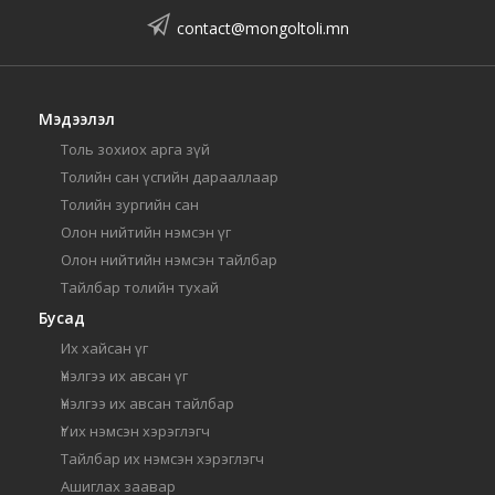
contact@mongoltoli.mn
Мэдээлэл
Толь зохиох арга зүй
Толийн сан үсгийн дарааллаар
Толийн зургийн сан
Олон нийтийн нэмсэн үг
Олон нийтийн нэмсэн тайлбар
Тайлбар толийн тухай
Бусад
Их хайсан үг
Үнэлгээ их авсан үг
Үнэлгээ их авсан тайлбар
Үг их нэмсэн хэрэглэгч
Тайлбар их нэмсэн хэрэглэгч
Ашиглах заавар