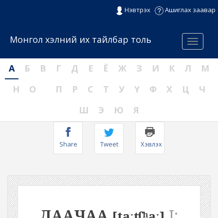
Нэвтрэх
Ашиглах заавар
Монгол хэлний их тайлбар толь
Menu
А
Б
В
Г
Д
Е
Ё
Ж
З
И
К
Л
М
Н
О
П
Р
С
Т
У
Ү
Ф
Х
Ц
Ч
Ш
Э
Ю
Я
Share
Tweet
Хэвлэх
ДААЧАА
I:
[taːʧʰaː]