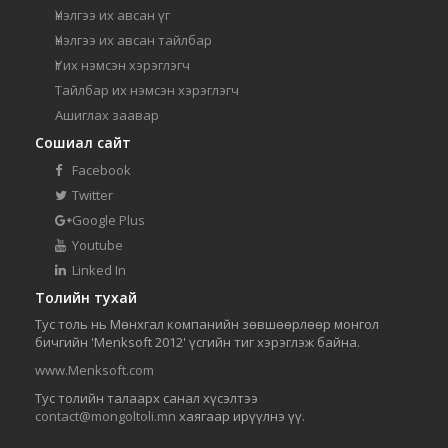
Үнэлгээ их авсан үг
Үнэлгээ их авсан тайлбар
Үг их нэмсэн хэрэглэгч
Тайлбар их нэмсэн хэрэглэгч
Ашиглах заавар
Сошиал сайт
Facebook
Twitter
Google Plus
Youtube
Linked In
Толийн тухай
Тус толь нь Мөнхгал компанийн зөвшөөрлөөр монгол
бичгийн 'Menksoft 2012' үсгийн тиг хэрэглэж байна.
www.Menksoft.com
Тус толийн талаарх санал хүсэлтээ
contact@mongoltoli.mn
хаягаар ирүүлнэ үү.