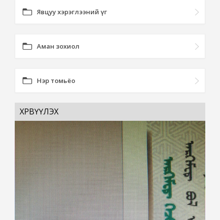
Явцуу хэрэглээний үг
Аман зохиол
Нэр томьёо
ХӨРВҮҮЛЭХ