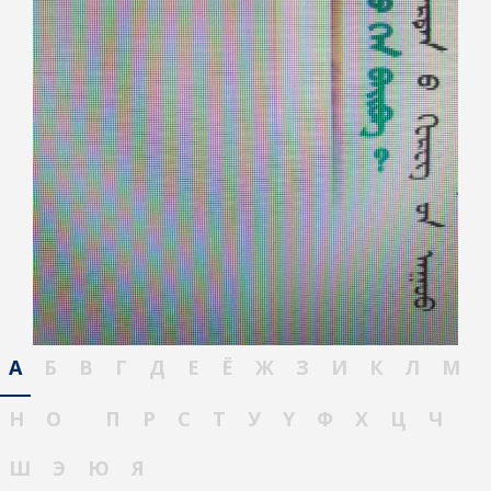
А
Б
В
Г
Д
Е
Ё
Ж
З
И
К
Л
М
Н
О
П
Р
С
Т
У
Ү
Ф
Х
Ц
Ч
Ш
Э
Ю
Я