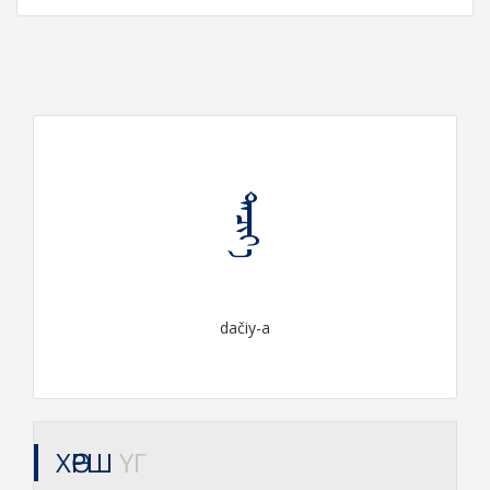
ᠳᠠᠴᠢᠶ᠎ᠠ
dačiy-a
ХӨРШ
ҮГ