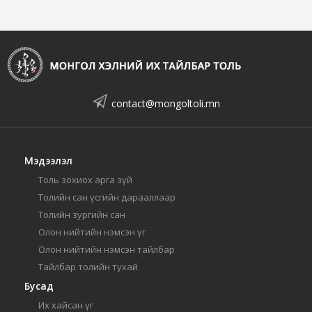
contact@mongoltoli.mn
Мэдээлэл
Толь зохиох арга зүй
Толийн сан үсгийн дарааллаар
Толийн зургийн сан
Олон нийтийн нэмсэн үг
Олон нийтийн нэмсэн тайлбар
Тайлбар толийн тухай
Бусад
Их хайсан үг