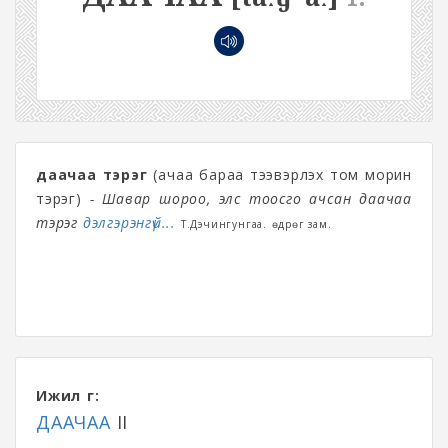
даачаа тэрэг
(ачаа бараа тээвэрлэх том морин
тэрэг)
- Шавар шороо, элс тоосго ачсан даачаа
тэрэг
дэлгэрэнгүй...
Т.Дэчингунгаа. Өөдрөг зам.
Ижил үг:
ДААЧАА
II