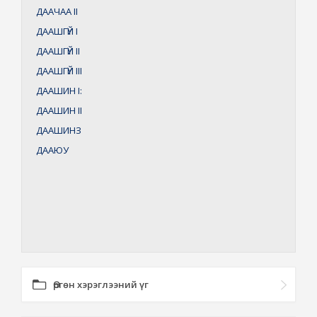
ДААЧАА
II
ДААШГҮЙ
I
ДААШГҮЙ
II
ДААШГҮЙ
III
ДААШИН
I:
ДААШИН
II
ДААШИНЗ
ДААЮУ
Өргөн хэрэглээний үг