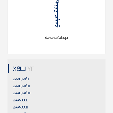
ᠳᠠᠭᠠᠭᠠᠴᠠᠯᠠᠬᠤ
daγaγačalaqu
ХӨРШ
ҮГ
ДААЦТАЙ
I
ДААЦТАЙ
II
ДААЦТАЙ
III
ДААЧАА
I:
ДААЧАА
II