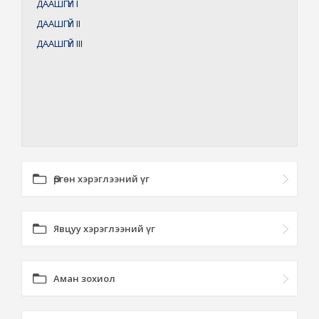
ДААШГҮЙ
I
ДААШГҮЙ
II
ДААШГҮЙ
III
Өргөн хэрэглээний үг
Явцуу хэрэглээний үг
Аман зохиол