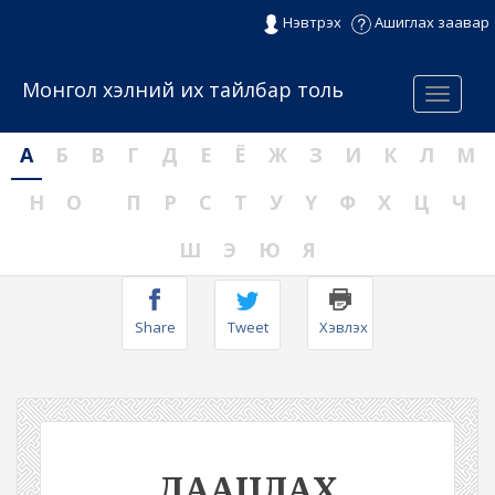
Нэвтрэх
Ашиглах заавар
Монгол хэлний их тайлбар толь
Menu
А
Б
В
Г
Д
Е
Ё
Ж
З
И
К
Л
М
Н
О
П
Р
С
Т
У
Ү
Ф
Х
Ц
Ч
Ш
Э
Ю
Я
Share
Tweet
Хэвлэх
ДААЦЛАХ