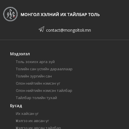
contact@mongoltoli.mn
Мэдээлэл
Толь зохиох арга зүй
Толийн сан үсгийн дарааллаар
Толийн зургийн сан
Олон нийтийн нэмсэн үг
Олон нийтийн нэмсэн тайлбар
Тайлбар толийн тухай
Бусад
Их хайсан үг
Үнэлгээ их авсан үг
Үнэлгээ их авсан тайлбар