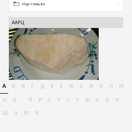
Нэр томьёо
ААРЦ
А
Б
В
Г
Д
Е
Ё
Ж
З
И
К
Л
М
Н
О
П
Р
С
Т
У
Ү
Ф
Х
Ц
Ч
Ш
Э
Ю
Я