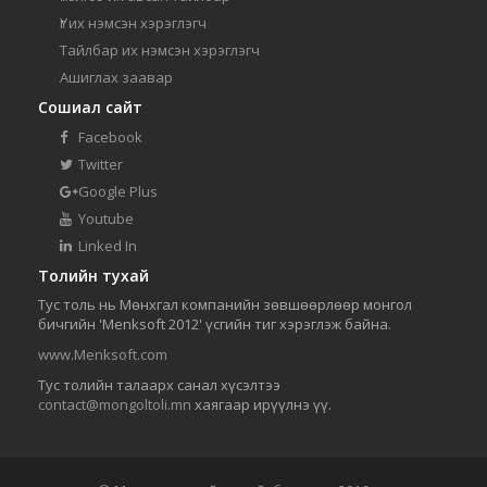
Үг их нэмсэн хэрэглэгч
Тайлбар их нэмсэн хэрэглэгч
Ашиглах заавар
Сошиал сайт
Facebook
Twitter
Google Plus
Youtube
Linked In
Толийн тухай
Тус толь нь Мөнхгал компанийн зөвшөөрлөөр монгол
бичгийн 'Menksoft 2012' үсгийн тиг хэрэглэж байна.
www.Menksoft.com
Тус толийн талаарх санал хүсэлтээ
contact@mongoltoli.mn
хаягаар ирүүлнэ үү.