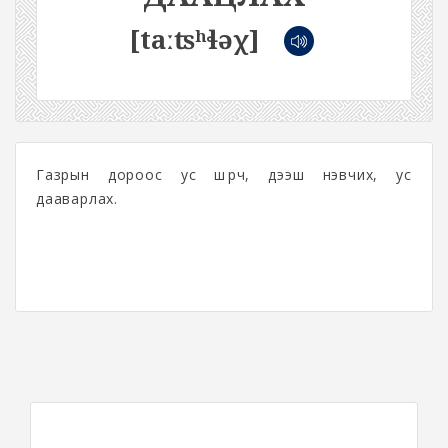
[taːʦʰɬəχ]
Газрын дороос ус шүүрч, дээш нэвчих, ус
дааварлах.