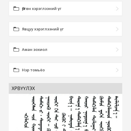
Өргөн хэрэглээний үг
Явцуу хэрэглээний үг
Аман зохиол
Нэр томьёо
ХӨРВҮҮЛЭХ