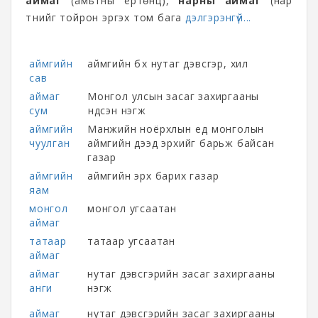
аймаг
(амьтны ертөнц),
нарны аймаг
(нар
түүнийг тойрон эргэх том бага
дэлгэрэнгүй...
аймгийн
аймгийн бүх нутаг дэвсгэр, хил
сав
аймаг
Монгол улсын засаг захиргааны
сум
үндсэн нэгж
аймгийн
Манжийн ноёрхлын үед монголын
чуулган
аймгийн дээд эрхийг барьж байсан
газар
аймгийн
аймгийн эрх барих газар
яам
монгол
монгол угсаатан
аймаг
татаар
татаар угсаатан
аймаг
аймаг
нутаг дэвсгэрийн засаг захиргааны
анги
нэгж
аймаг
нутаг дэвсгэрийн засаг захиргааны