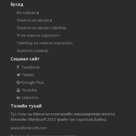
Бусад
Их хайсан үг
Үнэлгээ их авсан үг
Үнэлгээ их авсан тайлбар
Үг их нэмсэн хэрэглэгч
Тайлбар их нэмсэн хэрэглэгч
Ашиглах заавар
Сошиал сайт
Facebook
Twitter
Google Plus
Youtube
Linked In
Толийн тухай
Тус толь нь Мөнхгал компанийн зөвшөөрлөөр монгол
бичгийн 'Menksoft 2012' үсгийн тиг хэрэглэж байна.
www.Menksoft.com