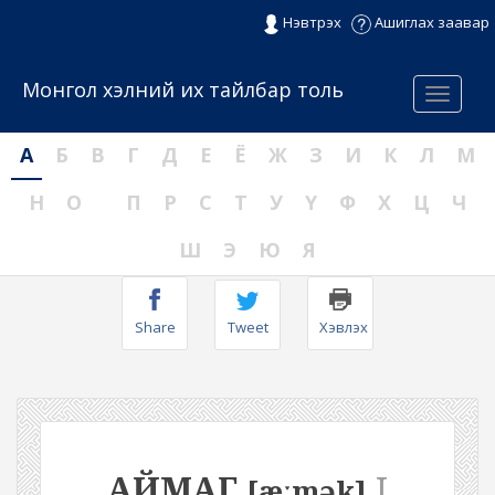
Нэвтрэх
Ашиглах заавар
Монгол хэлний их тайлбар толь
Menu
А
Б
В
Г
Д
Е
Ё
Ж
З
И
К
Л
М
Н
О
П
Р
С
Т
У
Ү
Ф
Х
Ц
Ч
Ш
Э
Ю
Я
Share
Tweet
Хэвлэх
АЙМАГ
I
[æːmək]