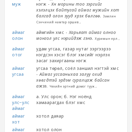
муж
нэгж -
Хүн морины тоо зэргийг
хэлэлцэх байтугай аймаг мужийн хот
балгад олон зууд хүрэх бөлгөө.
Замлин
Сэнчиний намтар оршив
.,
аймаг
аймгийн хүмүүс -
Харьяат аймаг олноо
олон
монгол улс нэрийдэж г‎энэ.
Хуримын ерөөл.,
аймаг
удам угсаа, газар нутаг зэргээрээ
отог
нэгдсэн хэсэг бүлэг хүмүүсийг нэрлэх
засаг захиргааны нэгж
аймаг
угсаа төрөл, соёл заншил нэгтэй хүмүүс
угсаа
-
Аймаг угсааныхаа залуу охид
хөвгүүдтэй эрдэм суралцаж байсан
ажээ.
Чехийн эртний домог тууж.,
аймаг
а. Улс орон; б. Нэг ноёнд
улс~улс
хамаарагдах бүлэг хүмүүс
аймаг
аймаг
хотол даяар
хот
аймаг
хотол олон