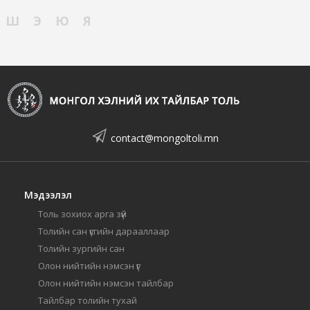
Ш
Э
Ю
Я
contact@mongoltoli.mn
Мэдээлэл
Толь зохиох арга зүй
Толийн сан үсгийн дарааллаар
Толийн зургийн сан
Олон нийтийн нэмсэн үг
Олон нийтийн нэмсэн тайлбар
Тайлбар толийн тухай