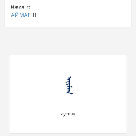
Ижил үг:
АЙМАГ
II
ᠠᠶᠢᠮᠠᠭ
ayimaγ