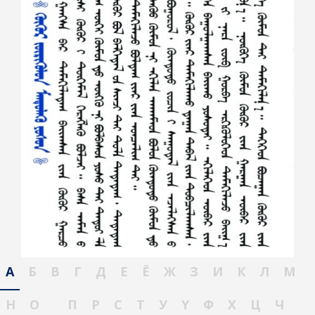
А
Б
В
Г
Д
Е
Ё
Ж
З
И
К
Л
М
Н
О
П
Р
С
Т
У
Ү
Ф
Х
Ц
Ч