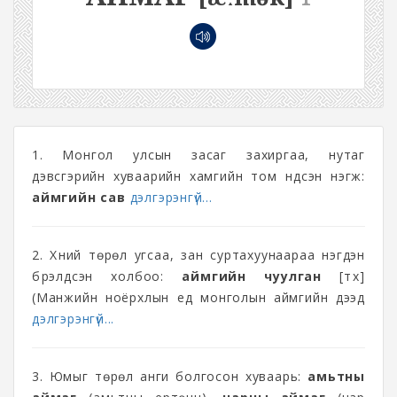
1. Монгол улсын засаг захиргаа, нутаг
дэвсгэрийн хуваарийн хамгийн том үндсэн нэгж:
аймгийн сав
дэлгэрэнгүй...
2. Хүний төрөл угсаа, зан суртахуунаараа нэгдэн
бүрэлдсэн холбоо:
аймгийн чуулган
[түүх]
(Манжийн ноёрхлын үед монголын аймгийн дээд
дэлгэрэнгүй...
3. Юмыг төрөл анги болгосон хуваарь:
амьтны