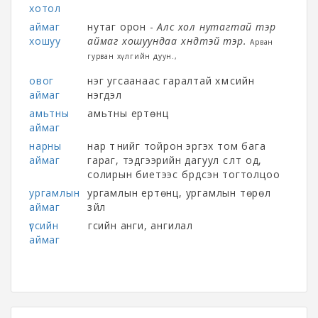
хотол
аймаг
нутаг орон -
Алс хол нутагтай тэр
хошуу
аймаг хошуундаа хүндтэй тэр.
Арван
гурван хүлгийн дуун.,
овог
нэг угсаанаас гаралтай хүмүүсийн
аймаг
нэгдэл
амьтны
амьтны ертөнц
аймаг
нарны
нар түүнийг тойрон эргэх том бага
аймаг
гараг, тэдгээрийн дагуул сүүлт од,
солирын биетээс бүрдсэн тогтолцоо
ургамлын
ургамлын ертөнц, ургамлын төрөл
аймаг
зүйл
үгсийн
үгсийн анги, ангилал
аймаг