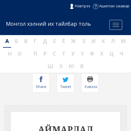
Нэвтрэх
Ашиглах заавар
Монгол хэлний их тайлбар толь
Menu
А
Б
В
Г
Д
Е
Ё
Ж
З
И
К
Л
М
Н
О
П
Р
С
Т
У
Ү
Ф
Х
Ц
Ч
Ш
Э
Ю
Я
Share
Tweet
Хэвлэх
АЙМАРЛАЛ