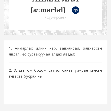
[æːmərɬəɬ]
/ хуучирсан /
1. Аймарлах үйлийн н‎эр, завхайрал, завхарсан
явдал, ёс суртахуунаа алдах явдал;
2. Элдэв юм бодож сэтгэл санаа уймран хэлсэн
үгнээсээ бусрах нь.