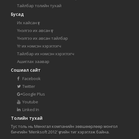
Тайлбар толийн тухай
Бусад
Их хайсан үг
Үнэлгээ их авсан үг
Үнэлгээ их авсан тайлбар
Үг их нэмсэн хэрэглэгч
Тайлбар их нэмсэн хэрэглэгч
Ашиглах заавар
Сошиал сайт
Facebook
Twitter
Google Plus
Youtube
Linked In
Толийн тухай
Тус толь нь Мөнхгал компанийн зөвшөөрлөөр монгол
бичгийн 'Menksoft 2012' үсгийн тиг хэрэглэж байна.