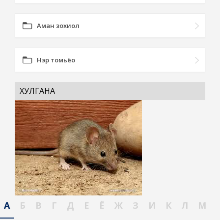
Аман зохиол
Нэр томьёо
ХУЛГАНА
А
Б
В
Г
Д
Е
Ё
Ж
З
И
К
Л
М