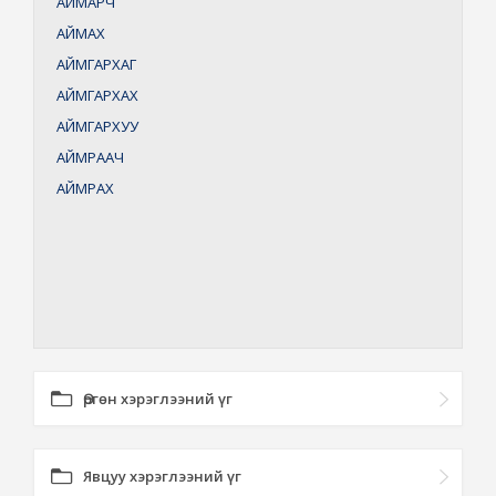
АЙМАРЧ
АЙМАХ
АЙМГАРХАГ
АЙМГАРХАХ
АЙМГАРХУУ
АЙМРААЧ
АЙМРАХ
Өргөн хэрэглээний үг
Явцуу хэрэглээний үг