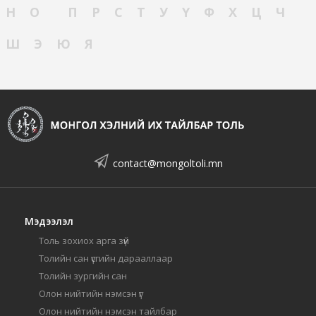
Н
О
П
Р
С
Т
У
Ү
Ф
Х
Ц
Ч
Ш
Э
Ю
Я
contact@mongoltoli.mn
Мэдээлэл
Толь зохиох арга зүй
Толийн сан үсгийн дарааллаар
Толийн зургийн сан
Олон нийтийн нэмсэн үг
Олон нийтийн нэмсэн тайлбар