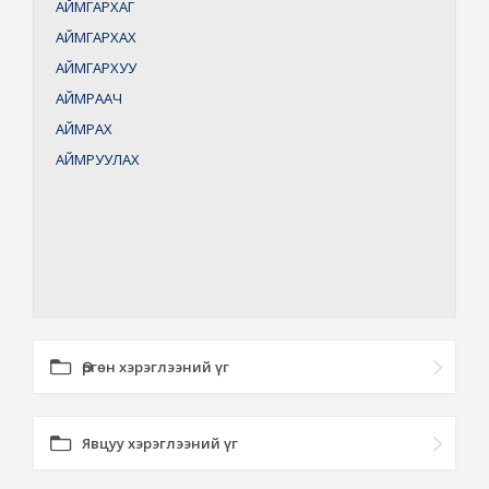
АЙМГАРХАГ
АЙМГАРХАХ
АЙМГАРХУУ
АЙМРААЧ
АЙМРАХ
АЙМРУУЛАХ
Өргөн хэрэглээний үг
Явцуу хэрэглээний үг