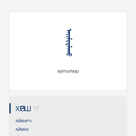
ᠠᠶᠢᠮᠤᠷᠯᠠᠬᠤ
ayimurlaqu
ХӨРШ
ҮГ
АЙМАРЧ
АЙМАХ