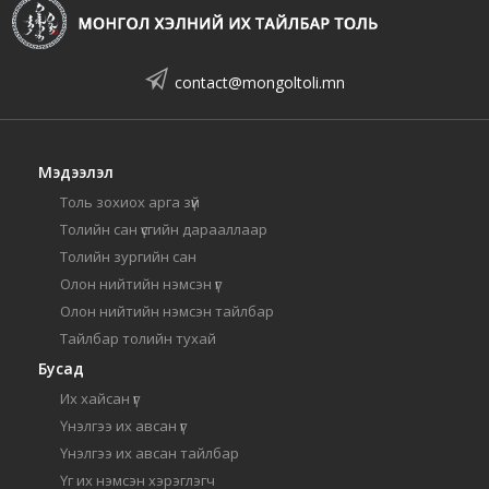
contact@mongoltoli.mn
Мэдээлэл
Толь зохиох арга зүй
Толийн сан үсгийн дарааллаар
Толийн зургийн сан
Олон нийтийн нэмсэн үг
Олон нийтийн нэмсэн тайлбар
Тайлбар толийн тухай
Бусад
Их хайсан үг
Үнэлгээ их авсан үг
Үнэлгээ их авсан тайлбар
Үг их нэмсэн хэрэглэгч