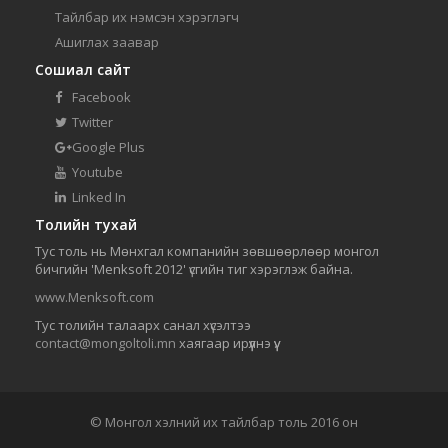
Тайлбар их нэмсэн хэрэглэгч
Ашиглах заавар
Сошиал сайт
Facebook
Twitter
Google Plus
Youtube
Linked In
Толийн тухай
Тус толь нь Мөнхгал компанийн зөвшөөрлөөр монгол
бичгийн 'Menksoft 2012' үсгийн тиг хэрэглэж байна.
www.Menksoft.com
Тус толийн талаарх санал хүсэлтээ
contact@mongoltoli.mn
хаягаар ирүүлнэ үү.
© Монгол хэлний их тайлбар толь 2016 он