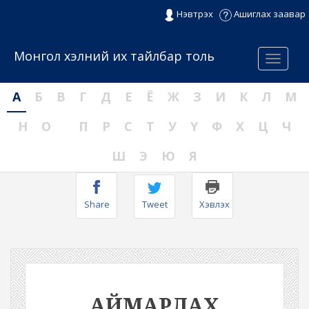
Нэвтрэх
Ашиглах заавар
Монгол хэлний их тайлбар толь
Menu
А
Б
В
Г
Д
Е
Ё
Ж
З
И
К
Л
М
Н
О
П
Р
С
Т
У
Ү
Ф
Х
Ц
Ч
Ш
Э
Ю
Я
Share
Tweet
Хэвлэх
АЙМАРЛАХ