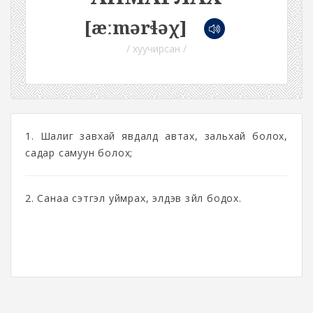
[æːmərɬəχ]
/ хуучирсан /
1. Шалиг завхай явдалд автах, зальхай болох,
садар самуун болох;
2. Санаа сэтгэл уймрах, элдэв зүйл бодох.