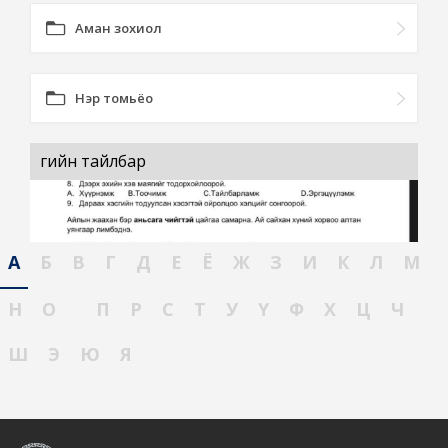
Аман зохиол
Нэр томьёо
үгийн тайлбар
А
Б
В
Г
Д
Е
Ё
Ж
З
И
К
Л
М
Н
О
П
Р
С
Т
У
Ү
Ф
Х
Ц
Ч
Ш
Э
Ю
Я