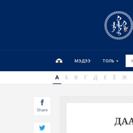
МЭДЭЭ
ТОЛЬ
А
Б
В
Г
Д
Е
Ё
Ж
Share
ДА