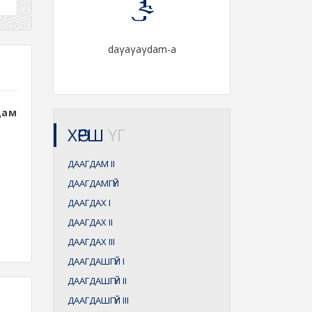
daγaγaγdam-a
дам
ХӨРШ
ҮГ
ДААГДАМ
II
ДААГДАМГҮЙ
ДААГДАХ
I
ДААГДАХ
II
ДААГДАХ
III
ДААГДАШГҮЙ
I
ДААГДАШГҮЙ
II
ДААГДАШГҮЙ
III