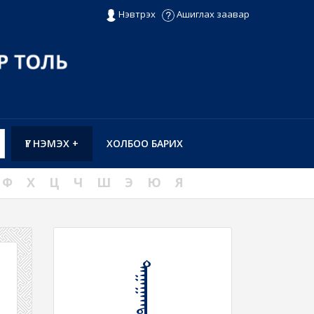
Нэвтрэх
Ашиглах заавар
ҮГ НЭМЭХ +
ХОЛБОО БАРИХ
Ф
Х
Ц
Ч
Ш
Э
Ю
Я
ᠳᠠᠭᠠᠭᠠᠭᠳᠠᠮ᠎ᠠ