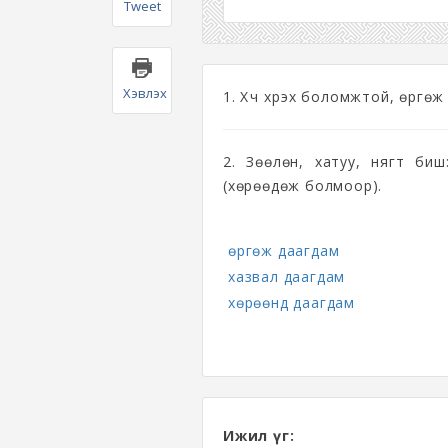
Tweet
Хэвлэх
1. Хүч хүрэх боломжтой, өргө
2. Зөөлөн, хатуу, нягт биш
(хөрөөдөж болмоор).
өргөж даагдам
хазвал даагдам
хөрөөнд даагдам
Ижил үг: