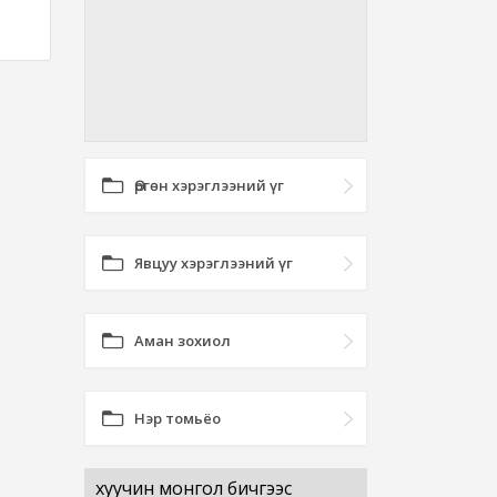
Өргөн хэрэглээний үг
Явцуу хэрэглээний үг
Аман зохиол
Нэр томьёо
хуучин монгол бичгээс