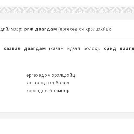
ж дийлмээр:
өргөж даагдам
(өргөхөд хүч хүрэлцэхүйц);
:
хазвал даагдам
(хазаж идвэл болох),
хөрөөнд дааг
өргөхөд хүч хүрэлцэхүйц
хазаж идвэл болох
хөрөөдөж болмоор