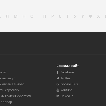
К
Л
М
Н
О
П
Р
С
Т
У
Ү
Ф
Х
Сошиал сайт
н үг
Facebook
их авсан үг
Twitter
их авсан тайлбар
Google Plus
мсэн хэрэглэгч
Youtube
 их нэмсэн хэрэглэгч
Linked In
 заавар