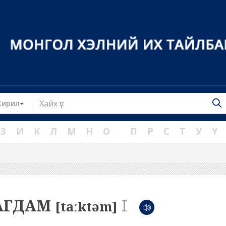
Toggle Dropdown
Кирил
З
И
К
Л
М
Н
О
П
Р
С
Т
У
Ү
АГДАМ
I
[taːktəm]