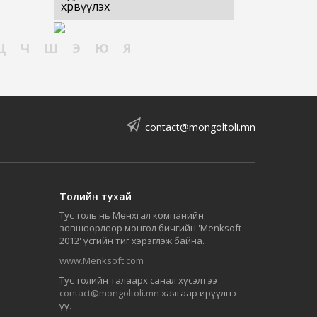
хөрвүүлэх
Ц
Ч
Ш
Э
Ю
Я
contact@mongoltoli.mn
Толийн тухай
Тус толь нь Мөнхгал компанийн
зөвшөөрлөөр монгол бичгийн 'Menksoft
2012' үсгийн тиг хэрэглэж байна.
www.Menksoft.com
Тус толийн талаарх санал хүсэлтээ
contact@mongoltoli.mn
хаягаар ирүүлнэ
үү.