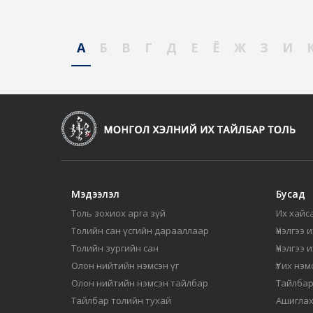
А
Б
В
Г
Д
Е
Ё
Ж
З
И
Мэдээлэл
Бусад
Толь зохиох арга зүй
Их хайса
Толийн сан үсгийн дарааллаар
Үнэлгээ 
Толийн зургийн сан
Үнэлгээ 
Олон нийтийн нэмсэн үг
Үг их нэ
Олон нийтийн нэмсэн тайлбар
Тайлбар
Тайлбар толийн тухай
Ашиглах