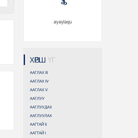
aγaγlaqu
ХӨРШ
ҮГ
ААГЛАХ
III
ААГЛАХ
IV
ААГЛАХ
V
ААГЛУУ
ААГЛУУДАХ
ААГЛУУЛАХ
ААГТАЙ
II
ААГТАЙ
I