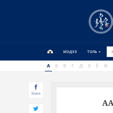
МЭДЭЭ
ТОЛЬ
А
Б
В
Г
Д
Е
Ё
Ж
Share
А