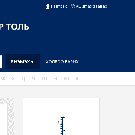
Нэвтрэх
Ашиглах заавар
ҮГ НЭМЭХ +
ХОЛБОО БАРИХ
Ф
Х
Ц
Ч
Ш
Э
Ю
Я
ᠠᠭᠠᠭᠯᠠᠬᠤ