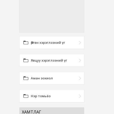
Өргөн хэрэглээний үг
Явцуу хэрэглээний үг
Аман зохиол
Нэр томьёо
ХАМТЛАГ