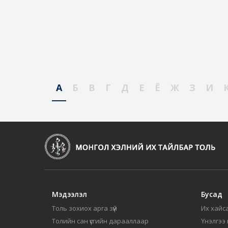
А
Б
В
Г
Д
Е
Ё
Ж
З
И
Мэдээлэл
Бусад
Толь зохиох арга зүй
Их хайса
Толийн сан үсгийн дарааллаар
Үнэлгээ 