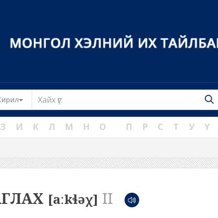
Toggle Dropdown
Кирил
З
И
К
Л
М
Н
О
П
Р
С
Т
У
Ү
АГЛАХ
II
[aːkɬəχ]