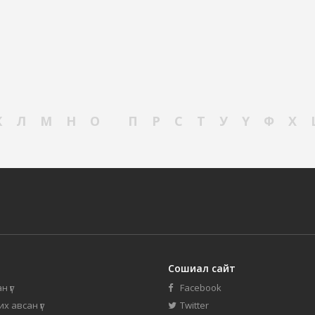
К
Л
М
Н
О
П
Р
С
Т
У
Ү
Ф
Х
Сошиал сайт
н үг
Facebook
их авсан үг
Twitter