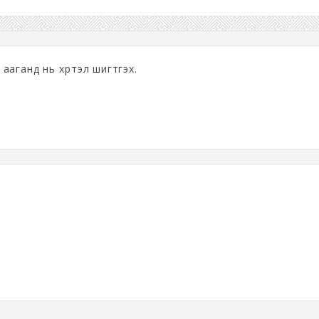
г ааганд нь хүртэл шигтгэх.