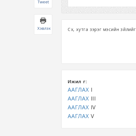
Tweet
Хэвлэх
Сүх, хутга зэрэг мэсийн зүйлий
Ижил үг:
ААГЛАХ
I
ААГЛАХ
III
ААГЛАХ
IV
ААГЛАХ
V