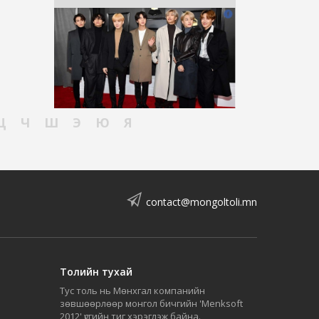
Ц
Ч
Ш
Э
Ю
Я
contact@mongoltoli.mn
Толийн тухай
Тус толь нь Мөнхгал компанийн
зөвшөөрлөөр монгол бичгийн 'Menksoft
2012' үсгийн тиг хэрэглэж байна.