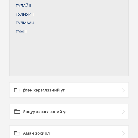
ТУЛАЙ
II
ТУЛИУР
II
ТУЛМААЧ
ТУМ
II
Өргөн хэрэглээний үг
Явцуу хэрэглээний үг
Аман зохиол