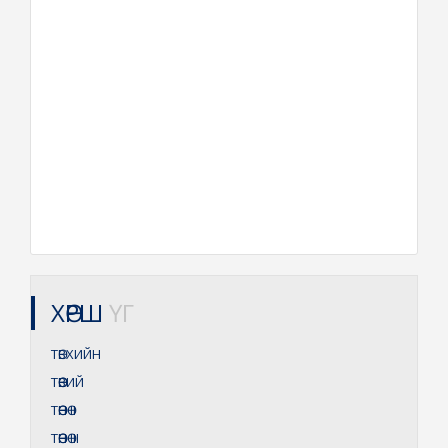
ХӨРШ
ҮГ
ТӨВХИЙН
ТӨӨВИЙ
ТӨӨНӨ
II
ТӨӨНӨ
III