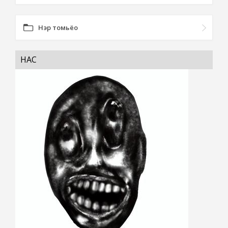
Нэр томьёо
НАС