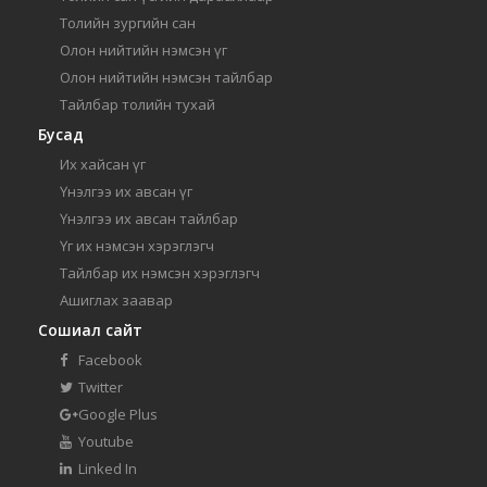
Толийн зургийн сан
Олон нийтийн нэмсэн үг
Олон нийтийн нэмсэн тайлбар
Тайлбар толийн тухай
Бусад
Их хайсан үг
Үнэлгээ их авсан үг
Үнэлгээ их авсан тайлбар
Үг их нэмсэн хэрэглэгч
Тайлбар их нэмсэн хэрэглэгч
Ашиглах заавар
Сошиал сайт
Facebook
Twitter
Google Plus
Youtube
Linked In