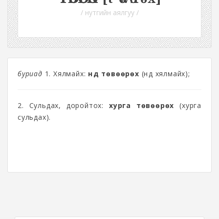
/ нутгийн аялгуу /
буриад
1. Хялмайх:
нүд төвөөрөх
(нүд хялмайх);
2. Сульдах, доройтох:
хурга төвөөрөх
(хурга
сульдах).