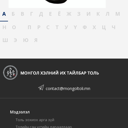
А
Б
В
Г
Д
Е
Ё
Ж
З
И
К
Л
М
Н
О
П
Р
С
Т
У
Ү
Ф
Х
Ц
Ч
Ш
Э
Ю
Я
contact@mongoltoli.mn
Мэдээлэл
Толь зохиох арга зүй
Толийн сан үсгийн дарааллаар