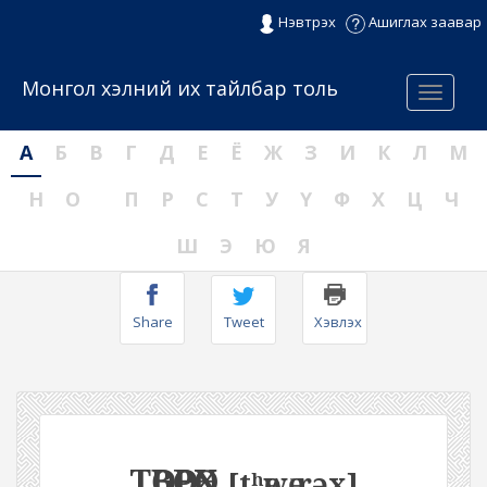
Нэвтрэх
Ашиглах заавар
Монгол хэлний их тайлбар толь
Menu
А
Б
В
Г
Д
Е
Ё
Ж
З
И
К
Л
М
Н
О
П
Р
С
Т
У
Ү
Ф
Х
Ц
Ч
Ш
Э
Ю
Я
Share
Tweet
Хэвлэх
ТӨВӨӨРӨХ
[tʰөwөːrəx]