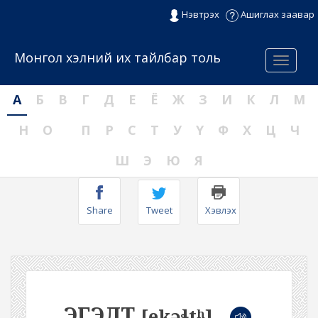
Нэвтрэх
Ашиглах заавар
Монгол хэлний их тайлбар толь
Menu
А
Б
В
Г
Д
Е
Ё
Ж
З
И
К
Л
М
Н
О
П
Р
С
Т
У
Ү
Ф
Х
Ц
Ч
Ш
Э
Ю
Я
Share
Tweet
Хэвлэх
ЭГЭЛТ
[ekəɬtʰ]