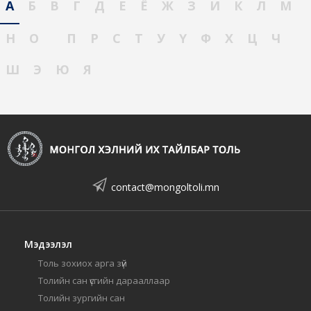
А
Б
В
Г
Д
Е
Ё
Ж
З
И
К
Л
М
Н
О
П
Р
С
Т
У
Ү
Ф
Х
Ц
Ч
Ш
Э
Ю
Я
contact@mongoltoli.mn
Мэдээлэл
Толь зохиох арга зүй
Толийн сан үсгийн дарааллаар
Толийн зургийн сан