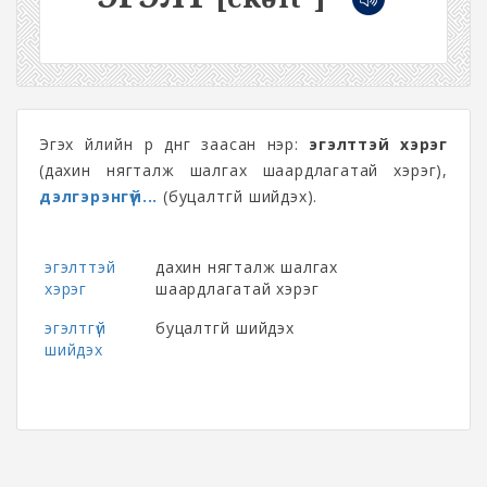
Эгэх үйлийн үр дүнг заасан нэр:
эгэлттэй хэрэг
(дахин нягталж шалгах шаардлагатай хэрэг),
дэлгэрэнгүй...
(буцалтгүй шийдэх).
эгэлттэй
дахин нягталж шалгах
хэрэг
шаардлагатай хэрэг
эгэлтгүй
буцалтгүй шийдэх
шийдэх