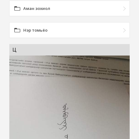
Аман зохиол
Нэр томьёо
Ц