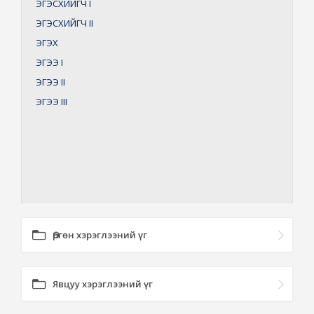
ЭГЭСХИЙГЧ
I
ЭГЭСХИЙГЧ
II
ЭГЭХ
ЭГЭЭ
I
ЭГЭЭ
II
ЭГЭЭ
III
Өргөн хэрэглээний үг
Явцуу хэрэглээний үг