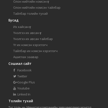
Олон нийтийн нэмсэн үг
Олон нийтийн нэмсэн тайлбар
Тайлбар толийн тухай
Бусад
Их хайсан үг
Үнэлгээ их авсан үг
Үнэлгээ их авсан тайлбар
Үг их нэмсэн хэрэглэгч
Тайлбар их нэмсэн хэрэглэгч
Ашиглах заавар
Сошиал сайт
Facebook
Twitter
Google Plus
Youtube
Linked In
Толийн тухай
Тус толь нь Мөнхгал компанийн зөвшөөрлөөр монгол