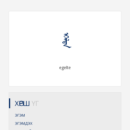
ᠡᠭᠡᠯᠲᠡ
egelte
ХӨРШ
ҮГ
ЭГЭМ
ЭГЭМДЭХ