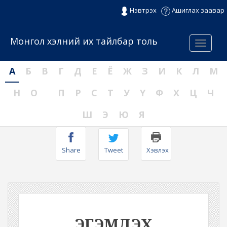
Нэвтрэх
Ашиглах заавар
Монгол хэлний их тайлбар толь
Menu
А
Б
В
Г
Д
Е
Ё
Ж
З
И
К
Л
М
Н
О
П
Р
С
Т
У
Ү
Ф
Х
Ц
Ч
Ш
Э
Ю
Я
Share
Tweet
Хэвлэх
ЭГЭМДЭХ