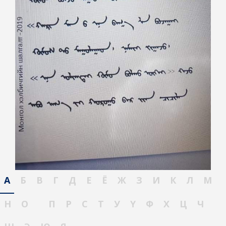
А
Б
В
Г
Д
Е
Ё
Ж
З
И
К
Л
М
Н
О
П
Р
С
Т
У
Ү
Ф
Х
Ц
Ч