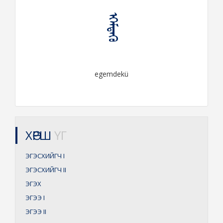
ᠡᠭᠡᠮᠳᠡᠬᠦ
egemdekü
ХӨРШ
ҮГ
ЭГЭСХИЙГЧ
I
ЭГЭСХИЙГЧ
II
ЭГЭХ
ЭГЭЭ
I
ЭГЭЭ
II