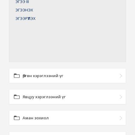
ЭГЭЭ
III
ЭГЭЭНЭХ
ЭГЭЭРҮҮЛЭХ
Өргөн хэрэглээний үг
Явцуу хэрэглээний үг
Аман зохиол