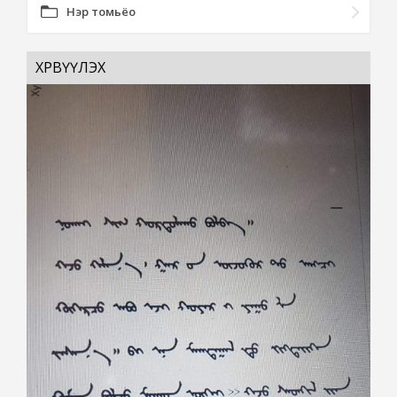
Нэр томьёо
ХӨРВҮҮЛЭХ