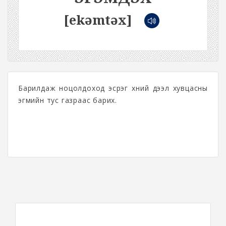
[ekəmtəx]
Барилдаж ноцолдоход эсрэг хүний дээл хувцасны
эгмийн тус газраас барих.