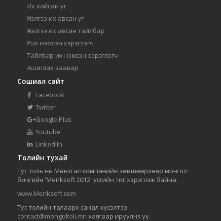
Их хайсан үг
Үнэлгээ их авсан үг
Үнэлгээ их авсан тайлбар
Үг их нэмсэн хэрэглэгч
Тайлбар их нэмсэн хэрэглэгч
Ашиглах заавар
Сошиал сайт
Facebook
Twitter
Google Plus
Youtube
Linked In
Толийн тухай
Тус толь нь Мөнхгал компанийн зөвшөөрлөөр монгол
бичгийн 'Menksoft 2012' үсгийн тиг хэрэглэж байна.
www.Menksoft.com
Тус толийн талаарх санал хүсэлтээ
contact@mongoltoli.mn
хаягаар ирүүлнэ үү.