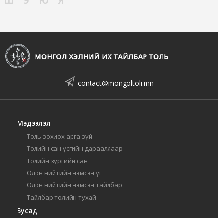
Ш
Э
Ю
Я
contact@mongoltoli.mn
Мэдээлэл
Толь зохиох арга зүй
Толийн сан үсгийн дарааллаар
Толийн зургийн сан
Олон нийтийн нэмсэн үг
Олон нийтийн нэмсэн тайлбар
Тайлбар толийн тухай
Бусад