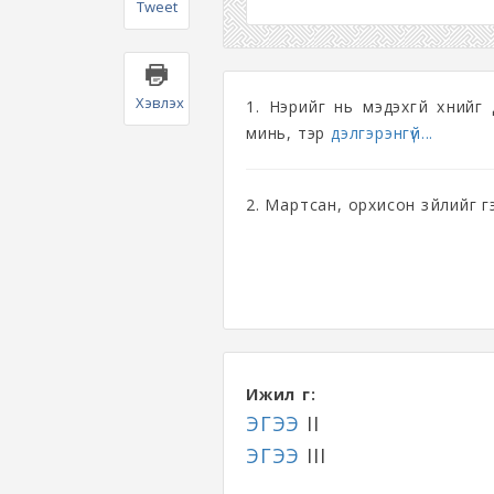
Tweet
Хэвлэх
1. Нэрийг нь мэдэхгүй хүнийг
минь, тэр
дэлгэрэнгүй...
2. Мартсан, орхисон зүйлийг г
Ижил үг:
ЭГЭЭ
II
ЭГЭЭ
III