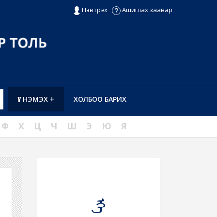
Нэвтрэх
Ашиглах заавар
ҮГ НЭМЭХ +
ХОЛБОО БАРИХ
Ф
Х
Ц
Ч
Ш
Э
Ю
Я
ᠡᠭᠡ