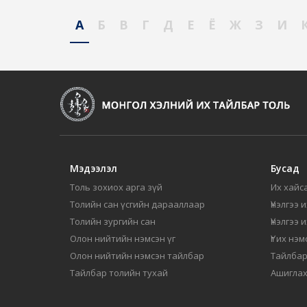
А
Б
В
Г
Д
Е
Ё
Ж
З
И
Мэдээлэл
Бусад
Толь зохиох арга зүй
Их хайса
Толийн сан үсгийн дарааллаар
Үнэлгээ 
Толийн зургийн сан
Үнэлгээ 
Олон нийтийн нэмсэн үг
Үг их нэ
Олон нийтийн нэмсэн тайлбар
Тайлбар
Тайлбар толийн тухай
Ашиглах