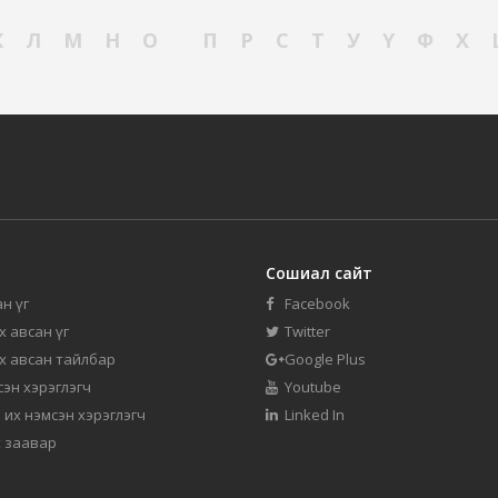
К
Л
М
Н
О
П
Р
С
Т
У
Ү
Ф
Х
Сошиал сайт
н үг
Facebook
их авсан үг
Twitter
их авсан тайлбар
Google Plus
мсэн хэрэглэгч
Youtube
 их нэмсэн хэрэглэгч
Linked In
 заавар