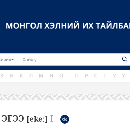
Toggle Dropdown
Кирил
З
И
К
Л
М
Н
О
П
Р
С
Т
У
Ү
ЭГЭЭ
I
[ekeː]