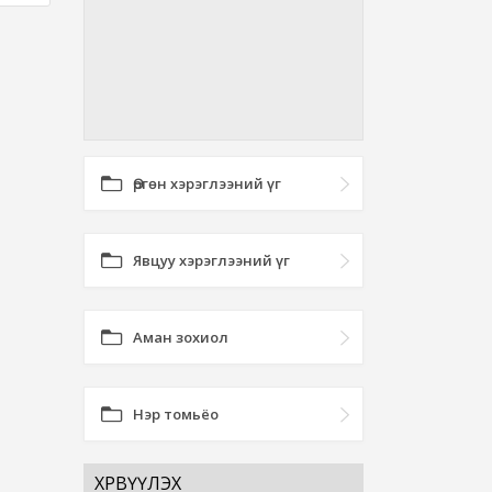
Өргөн хэрэглээний үг
Явцуу хэрэглээний үг
Аман зохиол
Нэр томьёо
ХӨРВҮҮЛЭХ