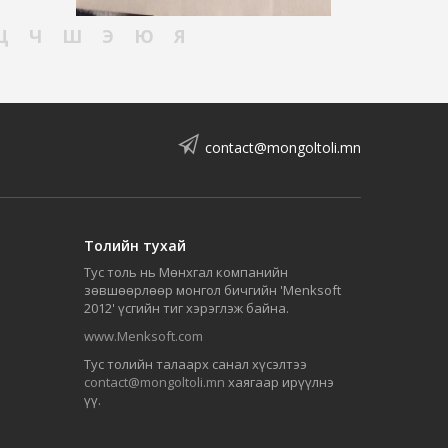
Ц
Ч
Ш
Э
Ю
Я
contact@mongoltoli.mn
Толийн тухай
Тус толь нь Мөнхгал компанийн
зөвшөөрлөөр монгол бичгийн 'Menksoft
2012' үсгийн тиг хэрэглэж байна.
www.Menksoft.com
Тус толийн талаарх санал хүсэлтээ
contact@mongoltoli.mn
хаягаар ирүүлнэ
үү.