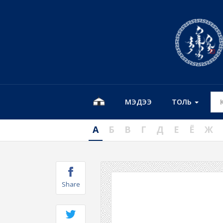
МЭДЭЭ
ТОЛЬ
А
Б
В
Г
Д
Е
Ё
Ж
Share