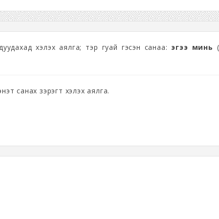
 дуудахад хэлэх аялга; тэр гуай гэсэн санаа:
эгээ минь
(
энэт санах зэрэгт хэлэх аялга.