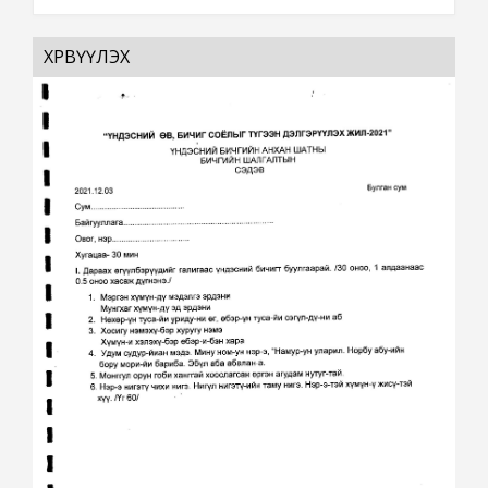
ХӨРВҮҮЛЭХ