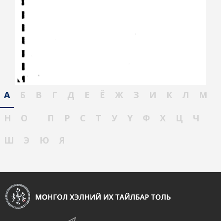
А
Б
В
Г
Д
Е
Ё
Ж
З
И
К
Л
М
Н
О
П
Р
С
Т
У
Ү
Ф
Х
Ц
Ч
Ш
Э
Ю
Я