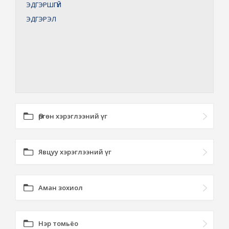
ЭДГЭРШГҮЙ
ЭДГЭРЭЛ
Өргөн хэрэглээний үг
Явцуу хэрэглээний үг
Аман зохиол
Нэр томьёо