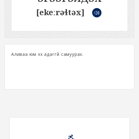
[ekeːrəɬtəx]
Аливаа юм эх адаггүй самуурах.