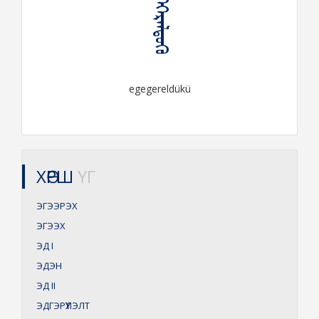
ᠡᠭᠡᠭᠡᠷᠡᠯᠳᠦᠬᠦ
egegereldükü
ХӨРШ
ҮГ
ЭГЭЭРЭХ
ЭГЭЭХ
ЭД
I
ЭДЭН
ЭД
II
ЭДГЭРҮҮЛЭЛТ