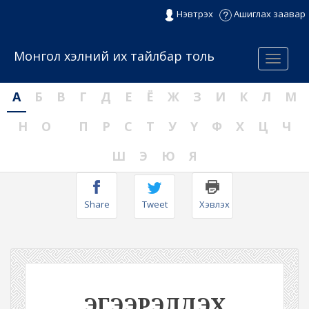
Нэвтрэх
Ашиглах заавар
Монгол хэлний их тайлбар толь
Menu
А
Б
В
Г
Д
Е
Ё
Ж
З
И
К
Л
М
Н
О
П
Р
С
Т
У
Ү
Ф
Х
Ц
Ч
Ш
Э
Ю
Я
Share
Tweet
Хэвлэх
ЭГЭЭРЭЛДЭХ