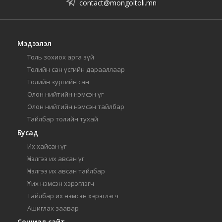
contact@mongoltoli.mn
Мэдээлэл
Толь зохиох арга зүй
Толийн сан үсгийн дарааллаар
Толийн зургийн сан
Олон нийтийн нэмсэн үг
Олон нийтийн нэмсэн тайлбар
Тайлбар толийн тухай
Бусад
Их хайсан үг
Үнэлгээ их авсан үг
Үнэлгээ их авсан тайлбар
Үг их нэмсэн хэрэглэгч
Тайлбар их нэмсэн хэрэглэгч
Ашиглах заавар
Сошиал сайт