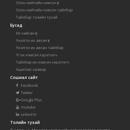
Олон нийтийн нэмсэн үг
Олон нийтийн нэмсэн тайлбар
Тайлбар толийн тухай
Бусад
Их хайсан үг
Үнэлгээ их авсан үг
Үнэлгээ их авсан тайлбар
Үг их нэмсэн хэрэглэгч
Тайлбар их нэмсэн хэрэглэгч
Ашиглах заавар
Сошиал сайт
Facebook
Twitter
Google Plus
Youtube
Linked In
Толийн тухай
Тус толь нь Мөнхгал компанийн зөвшөөрлөөр монгол