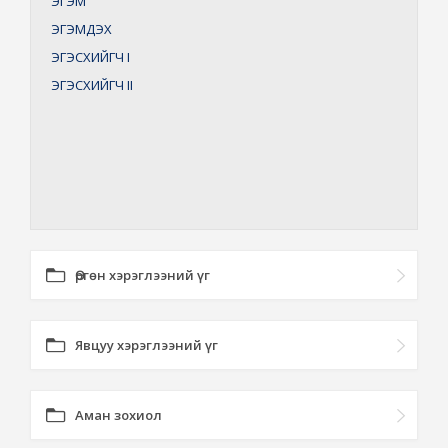
ЭГЭМ
ЭГЭМДЭХ
ЭГЭСХИЙГЧ
I
ЭГЭСХИЙГЧ
II
Өргөн хэрэглээний үг
Явцуу хэрэглээний үг
Аман зохиол