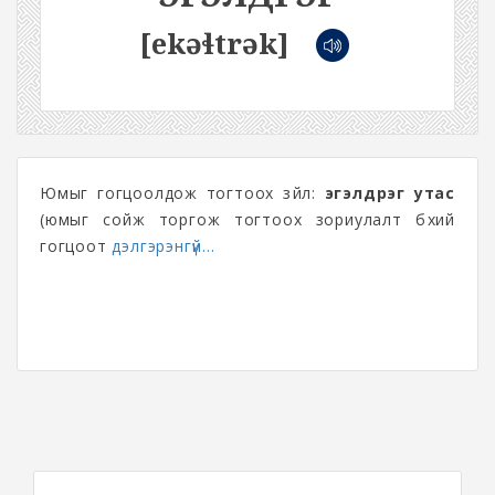
[ekəɬtrək]
Юмыг гогцоолдож тогтоох зүйл:
эгэлдрэг утас
(юмыг сойж торгож тогтоох зориулалт бүхий
гогцоот
дэлгэрэнгүй...