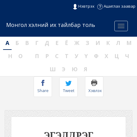
Нэвтрэх
Ашиглах заавар
Монгол хэлний их тайлбар толь
Menu
А
Б
В
Г
Д
Е
Ё
Ж
З
И
К
Л
М
Н
О
П
Р
С
Т
У
Ү
Ф
Х
Ц
Ч
Ш
Э
Ю
Я
Share
Tweet
Хэвлэх
ЭГЭЛДРЭГ