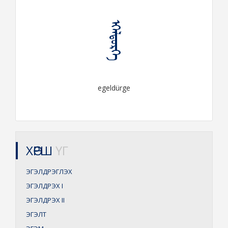
ᠡᠭᠡᠯᠳᠦᠷᠭᠡ
egeldürge
ХӨРШ
ҮГ
ЭГЭЛДРЭГЛЭХ
ЭГЭЛДРЭХ
I
ЭГЭЛДРЭХ
II
ЭГЭЛТ