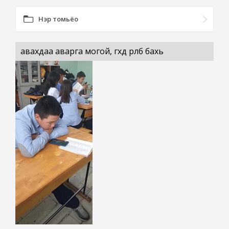
Нэр томьёо
авахдаа аварга могой, өгөхдөө өрөлбө бахь