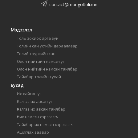
contact@mongoltoli.mn
Мэдээлэл
Толь зохиох арга зүй
Толийн сан үсгийн дарааллаар
Толийн зургийн сан
Олон нийтийн нэмсэн үг
Олон нийтийн нэмсэн тайлбар
Тайлбар толийн тухай
Бусад
Их хайсан үг
Үнэлгээ их авсан үг
Үнэлгээ их авсан тайлбар
Үг их нэмсэн хэрэглэгч
Тайлбар их нэмсэн хэрэглэгч
Ашиглах заавар