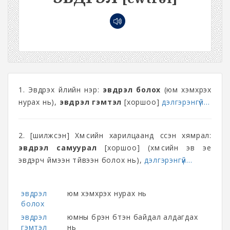
1. Эвдрэх үйлийн нэр:
эвдрэл болох
(юм хэмхрэх
нурах нь),
эвдрэл гэмтэл
[хоршоо]
дэлгэрэнгүй...
2. [шилжсэн] Хүмүүсийн харилцаанд үүссэн хямрал:
эвдрэл самуурал
[хоршоо] (хүмүүсийн эв эе
эвдэрч үймээн түйвээн болох нь),
дэлгэрэнгүй...
эвдрэл
юм хэмхрэх нурах нь
болох
эвдрэл
юмны бүрэн бүтэн байдал алдагдах
гэмтэл
нь