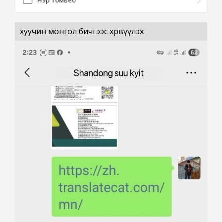
Нэр томьёо
хуучин монгол бичгээс хөрвүүлэх