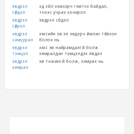
эвдрэл
эд зүйл хэмхэрч гэмтэх байдал,
сүйдэл
түүнээс учрах хохирол
эвдрэл
эвдрэл сүйдэл
сүйрэл
эвдрэл
хүмүүсийн эв эе эвдэрч үймээн түйвээн
самуурал
болох нь
эвдрэл
хүмүүс эв найрамдалгүй болж
тэмцэл
хямралдан тэмцэлдэх явдал
эвдрэл
эв түнжингүй болж, хямрах нь
хямрал