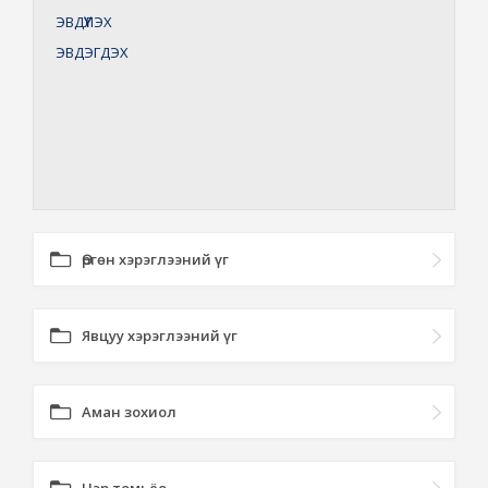
ЭВДҮҮЛЭХ
ЭВДЭГДЭХ
Өргөн хэрэглээний үг
Явцуу хэрэглээний үг
Аман зохиол