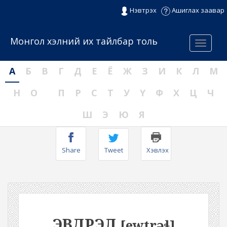
Нэвтрэх
Ашиглах заавар
Монгол хэлний их тайлбар толь
Menu
А
Б
В
Г
Д
Е
Ё
Ж
З
И
К
Л
М
Н
О
П
Р
С
Т
У
Ү
Ф
Х
Ц
Ч
Ш
Э
Ю
Я
Share
Tweet
Хэвлэх
ЭВДРЭЛ
[ewtrəɬ]