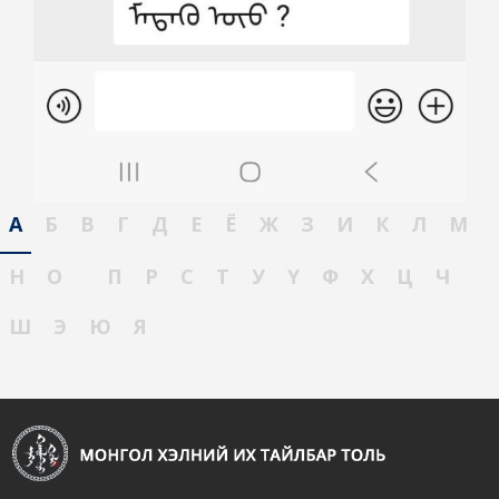
А
Б
В
Г
Д
Е
Ё
Ж
З
И
К
Л
М
Н
О
П
Р
С
Т
У
Ү
Ф
Х
Ц
Ч
Ш
Э
Ю
Я