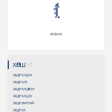
ᠡᠪᠳᠡᠷᠡᠯ
ebderel
ХӨРШ
ҮГ
ЭВДРЭЛДЭХ
ЭВДРЭЛТ
ЭВДРЭЛЦҮҮЛЭХ
ЭВДРЭЛЦЭХ
ЭВДРЭМТГИЙ
ЭВДРЭХ