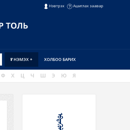
Нэвтрэх
Ашиглах заавар
ҮГ НЭМЭХ +
ХОЛБОО БАРИХ
Ф
Х
Ц
Ч
Ш
Э
Ю
Я
ᠡᠪᠳᠡᠭᠦᠯᠬᠦ