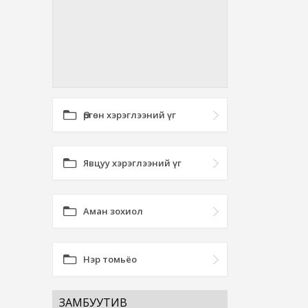
Өргөн хэрэглээний үг
Явцуу хэрэглээний үг
Аман зохиол
Нэр томьёо
ЗАМБУУТИВ