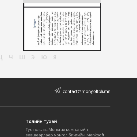
Ц
Ч
Ш
Э
Ю
Я
contact@mongoltoli.mn
Толийн тухай
Тус толь нь Мөнхгал компанийн
зөвшөөрлөөр монгол бичгийн 'Menksoft