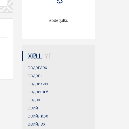
ebdegülkü
ХӨРШ
ҮГ
ЭВДЭГДЭХ
ЭВДЭГЧ
ЭВДЭРХИЙ
ЭВДЭРШГҮЙ
ЭВДЭХ
ЭВИЙ
ЭВИЙЛҮҮЛЭХ
ЭВИЙЛЭХ