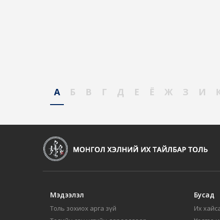
А
Б
В
Г
Д
Е
Ё
Ж
З
И
Мэдээлэл
Бусад
Толь зохиох арга зүй
Их хайса