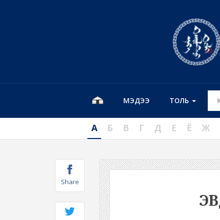
МЭДЭЭ
ТОЛЬ
А
Б
В
Г
Д
Е
Ё
Ж
Share
ЭВ