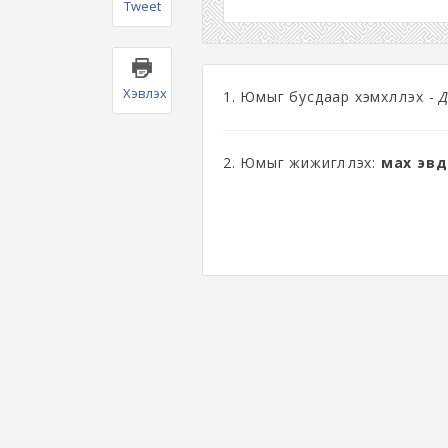
Tweet
Хэвлэх
1. Юмыг бусдаар хэмхлүүлэх -
Д
2. Юмыг жижиглүүлэх:
мах эвдү