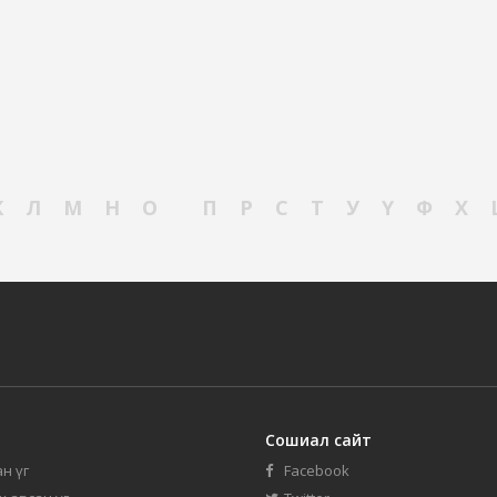
К
Л
М
Н
О
П
Р
С
Т
У
Ү
Ф
Х
Сошиал сайт
н үг
Facebook