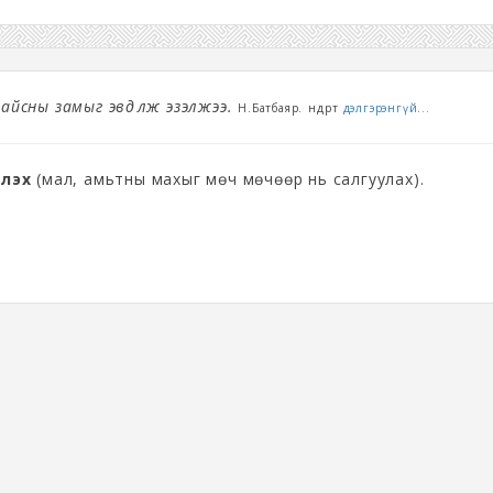
айсны замыг эвдүүлж эзэлжээ.
Н.Батбаяр. өндөрт
дэлгэрэнгүй...
үлэх
(мал, амьтны махыг мөч мөчөөр нь салгуулах).