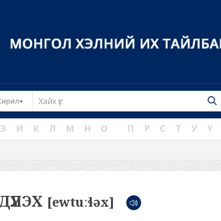
Toggle Dropdown
Кирил
З
И
К
Л
М
Н
О
П
Р
С
Т
У
Ү
ДҮҮЛЭХ
[ewtuːɬəx]