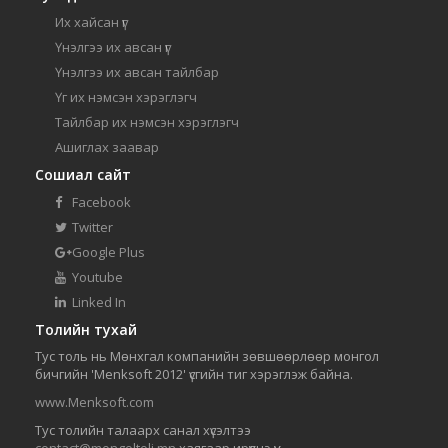
Их хайсан үг
Үнэлгээ их авсан үг
Үнэлгээ их авсан тайлбар
Үг их нэмсэн хэрэглэгч
Тайлбар их нэмсэн хэрэглэгч
Ашиглах заавар
Сошиал сайт
Facebook
Twitter
Google Plus
Youtube
Linked In
Толийн тухай
Тус толь нь Мөнхгал компанийн зөвшөөрлөөр монгол
бичгийн 'Menksoft 2012' үсгийн тиг хэрэглэж байна.
www.Menksoft.com
Тус толийн талаарх санал хүсэлтээ
contact@mongoltoli.mn
хаягаар ирүүлнэ үү.