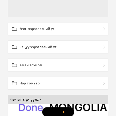
Өргөн хэрэглээний үг
Явцуу хэрэглээний үг
Аман зохиол
Нэр томьёо
бичиг орчуулах