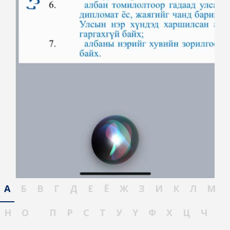
А
Б
В
Г
Д
Е
Ё
Ж
З
И
К
Л
М
Н
О
П
Р
С
Т
У
Ү
Ф
Х
Ц
Ч