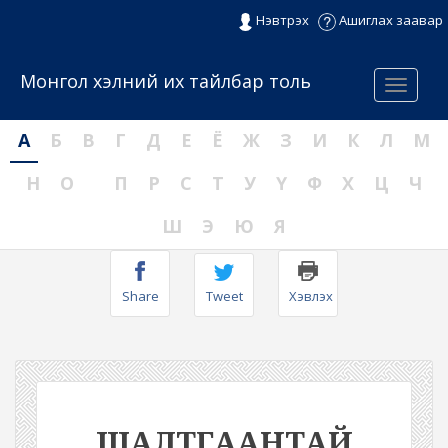
Нэвтрэх
Ашиглах заавар
Монгол хэлний их тайлбар толь
Menu
А
Б
В
Г
Д
Е
Ё
Ж
З
И
К
Л
М
Н
О
П
Р
С
Т
У
Ү
Ф
Х
Ц
Ч
Ш
Э
Ю
Я
Share
Tweet
Хэвлэх
ШАЛТГААНТАЙ