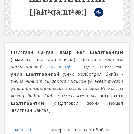
[ʃaɬtʰqaːntʰæː]
Шалтгаан байгаа:
ямар нэг шалтгаантай
(ямар нэг шалтгаан байгаа) -
Энэ бүхэн ямар нэг
шалтгаантай
дэлгэрэнгүй...
С.Эрдэнэ. Хонгор зул.,
учир шалтгаантай
(учир холбогдол бүхий) -
Үүнийг Чинбат ойлгодоггүй байсан уу, эсвэл тусгай
учир шалтгаантайгаас ингээ юү гэдгийг Итгэл янз
янзаар боддог байв.
хүндэтгэх
Ч.Алагсай. Алтайн зам.,
шалтгаантай
(хүндэтгэвэл зохих нөхцөл
шалтгаан байгаа).
ямар нэг
ямар нэг шалтгаан байгаа