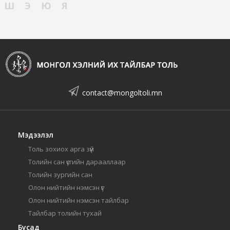
Ш
Э
Ю
Я
contact@mongoltoli.mn
Мэдээлэл
Толь зохиох арга зүй
Толийн сан үсгийн дарааллаар
Толийн зургийн сан
Олон нийтийн нэмсэн үг
Олон нийтийн нэмсэн тайлбар
Тайлбар толийн тухай
Бусад