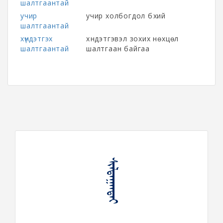
шалтгаантай
учир
учир холбогдол бүхий
шалтгаантай
хүндэтгэх
хүндэтгэвэл зохих нөхцөл
шалтгаантай
шалтгаан байгаа
ᠰᠢᠯᠲᠠᠭᠠᠨᠲᠠᠢ