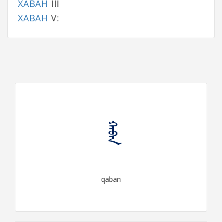
ХАВАН
III
ХАВАН
V:
ᠬᠠᠪᠠᠨ
qaban