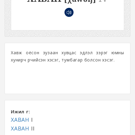
Хавж оёсон зузаан хувцас эдлэл зэрэг юмны
хунирч үрчийсэн хэсэг, тумбагар болсон хэсэг.
Ижил үг:
ХАВАН
I
ХАВАН
II