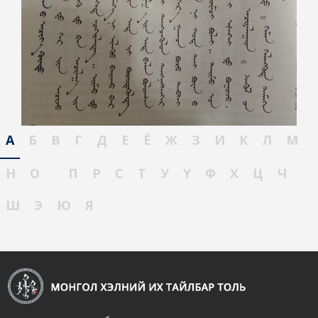
А
Б
В
Г
Д
Е
Ё
Ж
З
И
К
Л
М
Н
О
П
Р
С
Т
У
Ү
Ф
Х
Ц
Ч
Ш
Э
Ю
Я