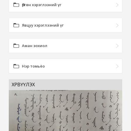
Өргөн хэрэглээний үг
Явцуу хэрэглээний үг
Аман зохиол
Нэр томьёо
ХӨРВҮҮЛЭХ