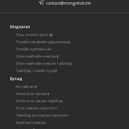
contact@mongoltoli.mn
Мэдээлэл
Толь зохиох арга зүй
Толийн сан үсгийн дарааллаар
Толийн зургийн сан
Олон нийтийн нэмсэн үг
Олон нийтийн нэмсэн тайлбар
Тайлбар толийн тухай
Бусад
Их хайсан үг
Үнэлгээ их авсан үг
Үнэлгээ их авсан тайлбар
Үг их нэмсэн хэрэглэгч
Тайлбар их нэмсэн хэрэглэгч
Ашиглах заавар