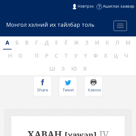
Нэвтрэх
Ашиглах заавар
Монгол хэлний их тайлбар толь
Menu
А
Б
В
Г
Д
Е
Ё
Ж
З
И
К
Л
М
Н
О
П
Р
С
Т
У
Ү
Ф
Х
Ц
Ч
Ш
Э
Ю
Я
Share
Tweet
Хэвлэх
ХАВАН
IV
[χawəŋ]