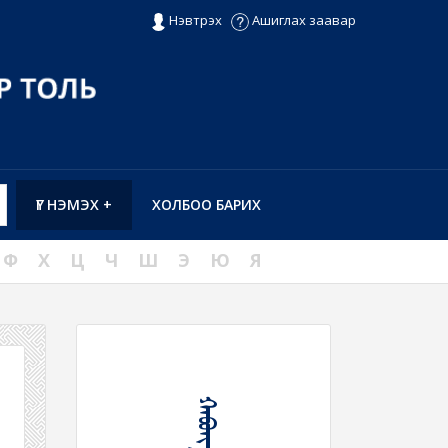
Нэвтрэх
Ашиглах заавар
ҮГ НЭМЭХ +
ХОЛБОО БАРИХ
Ф
Х
Ц
Ч
Ш
Э
Ю
Я
ᠬᠠᠪᠤᠩ