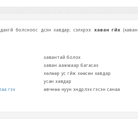
ахгүй болсноос үүдсэн хавдар; сэлхрээ:
хаван гүйх
(хаван
хавантай болох
хаван аажмаар багасах
хөлөөр ус гүйж хөөсөн хавдар
усан хавдар
лаа гэх
өвчнөө нуун хүндрүүлэх гэсэн санаа