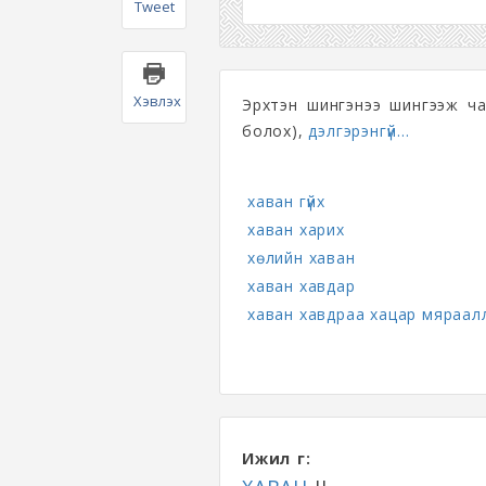
Tweet
Хэвлэх
Эрхтэн шингэнээ шингээж чад
болох),
дэлгэрэнгүй...
хаван гүйх
хаван харих
хөлийн хаван
хаван хавдар
хаван хавдраа хацар мяраал
Ижил үг: