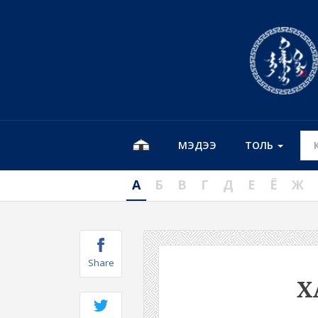
МЭДЭЭ
ТОЛЬ
А
Б
В
Г
Д
Е
Ё
Ж
Share
Х