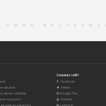
К
Л
М
Н
О
П
Р
С
Т
У
Ү
Ф
Х
Сошиал сайт
н үг
Facebook
их авсан үг
Twitter
 их авсан тайлбар
Google Plus
мсэн хэрэглэгч
Youtube
 их нэмсэн хэрэглэгч
Linked In