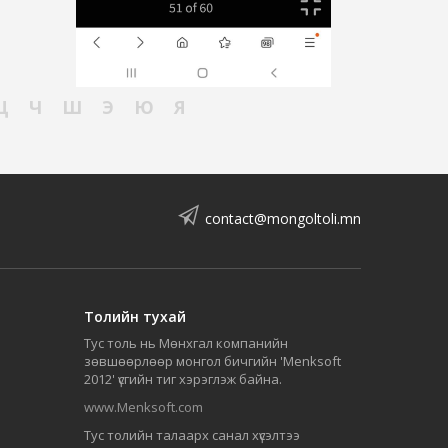
Ц
Ч
Ш
Э
Ю
Я
contact@mongoltoli.mn
Толийн тухай
Тус толь нь Мөнхгал компанийн
зөвшөөрлөөр монгол бичгийн 'Menksoft
2012' үсгийн тиг хэрэглэж байна.
www.Menksoft.com
Тус толийн талаарх санал хүсэлтээ