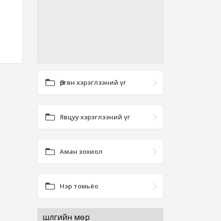
Өргөн хэрэглээний үг
Явцуу хэрэглээний үг
Аман зохиол
Нэр томьёо
шүлгийн мөр