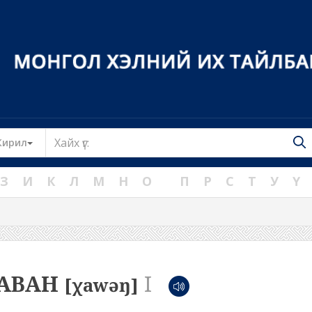
Toggle Dropdown
Кирил
З
И
К
Л
М
Н
О
П
Р
С
Т
У
Ү
АВАН
I
[χawəŋ]