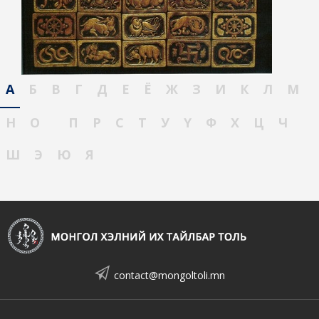
А
Б
В
Г
Д
Е
Ё
Ж
З
И
К
Л
М
Н
О
П
Р
С
Т
У
Ү
Ф
Х
Ц
Ч
Ш
Э
Ю
Я
contact@mongoltoli.mn