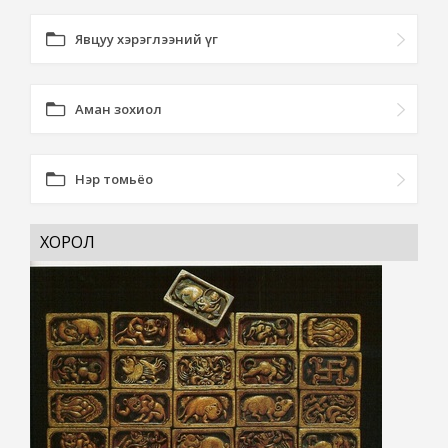
Явцуу хэрэглээний үг
Аман зохиол
Нэр томьёо
ХОРОЛ