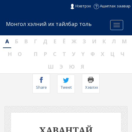
Нэвтрэх
Ашиглах заавар
Монгол хэлний их тайлбар толь
Menu
А
Б
В
Г
Д
Е
Ё
Ж
З
И
К
Л
М
Н
О
П
Р
С
Т
У
Ү
Ф
Х
Ц
Ч
Ш
Э
Ю
Я
Share
Tweet
Хэвлэх
ХАВАНТАЙ