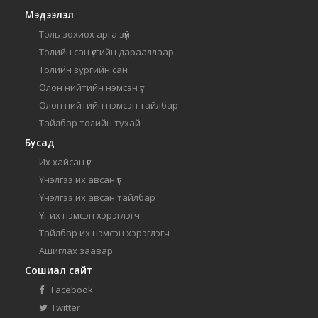
Мэдээлэл
Толь зохиох арга зүй
Толийн сан үсгийн дарааллаар
Толийн зургийн сан
Олон нийтийн нэмсэн үг
Олон нийтийн нэмсэн тайлбар
Тайлбар толийн тухай
Бусад
Их хайсан үг
Үнэлгээ их авсан үг
Үнэлгээ их авсан тайлбар
Үг их нэмсэн хэрэглэгч
Тайлбар их нэмсэн хэрэглэгч
Ашиглах заавар
Сошиал сайт
Facebook
Twitter