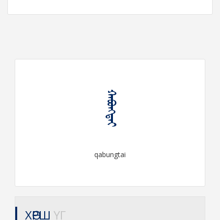
ᠬᠠᠪᠤᠩᠲᠠᠢ
qabungtai
ХӨРШ
ҮГ