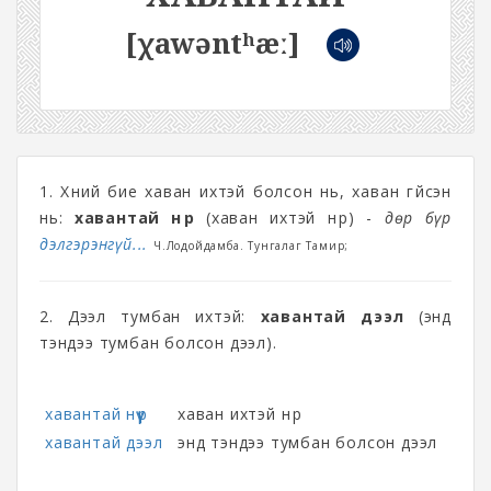
[χawəntʰæː]
1. Хүний бие хаван ихтэй болсон нь, хаван гүйсэн
нь:
хавантай нүүр
(хаван ихтэй нүүр) -
Өдөр бүр
дэлгэрэнгүй...
Ч.Лодойдамба. Тунгалаг Тамир;
2. Дээл тумбан ихтэй:
хавантай дээл
(энд
тэндээ тумбан болсон дээл).
хавантай нүүр
хаван ихтэй нүүр
хавантай дээл
энд тэндээ тумбан болсон дээл