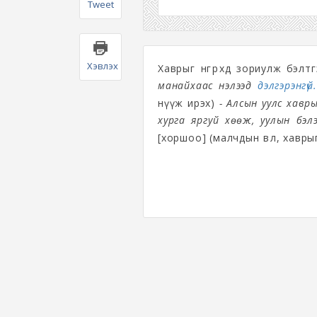
Tweet
Хэвлэх
Хаврыг өнгөрөхөд зориулж бэл
манайхаас нэлээд
дэлгэрэнгүй.
нүүж ирэх)
- Алсын уулс хавр
хурга яргуй хөөж, уулын бэл
[хоршоо] (малчдын өвөл, хаврыг ө