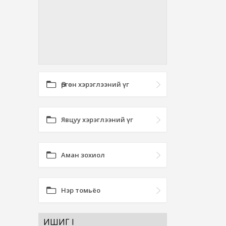
Өргөн хэрэглээний үг
Явцуу хэрэглээний үг
Аман зохиол
Нэр томьёо
ИШИГ I