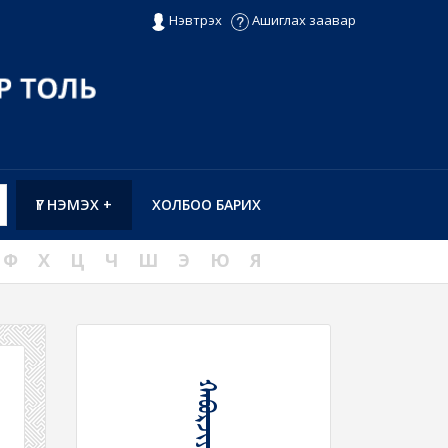
Нэвтрэх
Ашиглах заавар
ҮГ НЭМЭХ +
ХОЛБОО БАРИХ
Ф
Х
Ц
Ч
Ш
Э
Ю
Я
ᠬᠠᠪᠤᠷᠵᠢᠶᠠᠨ