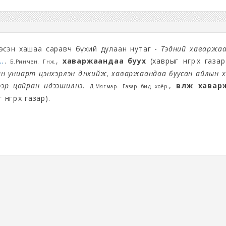
тгэсэн хашаа саравч бүхий дулаан нутаг -
Тэдний хаваржаа
..
.
,
хаваржаандаа буух
(хаврыг өнгөрөөх газа
Б.Ринчен. Гүнж.
ын униарт цэнхэрлэн дүнхийж, хаваржаандаа буусан айлын 
ээр цайран идээшилнэ.
,
өвөлжөө хава
Д.Мягмар. Газар бид хоёр.
нгөрөөх газар).