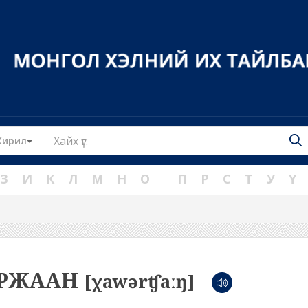
Toggle Dropdown
Кирил
З
И
К
Л
М
Н
О
П
Р
С
Т
У
Ү
АРЖААН
[χawərʧaːŋ]