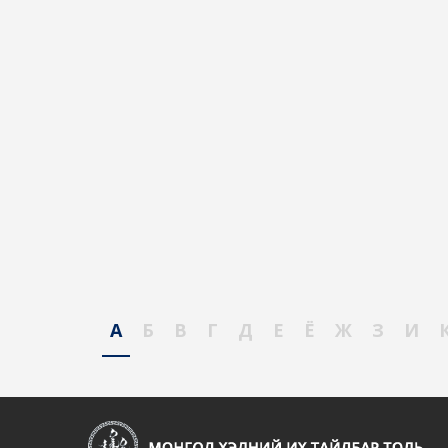
А
Б
В
Г
Д
Е
Ё
Ж
З
И