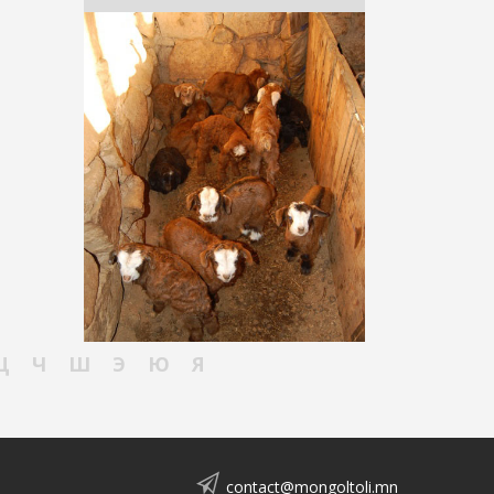
Ц
Ч
Ш
Э
Ю
Я
contact@mongoltoli.mn