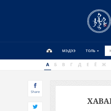
МЭДЭЭ
ТОЛЬ
А
Б
В
Г
Д
Е
Ё
Ж
Share
ХАВ