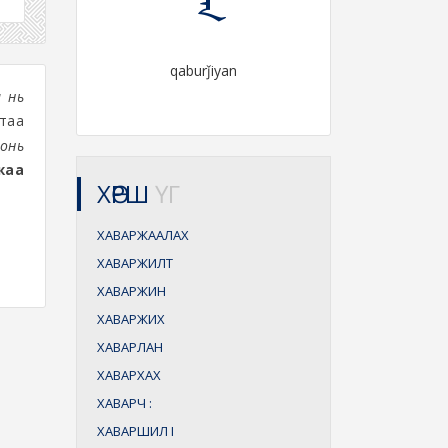
qaburǰiyan
 нь
ртаа
хонь
ржаа
ХӨРШ
ҮГ
ХАВАРЖААЛАХ
ХАВАРЖИЛТ
ХАВАРЖИН
ХАВАРЖИХ
ХАВАРЛАН
ХАВАРХАХ
ХАВАРЧ
:
ХАВАРШИЛ
I