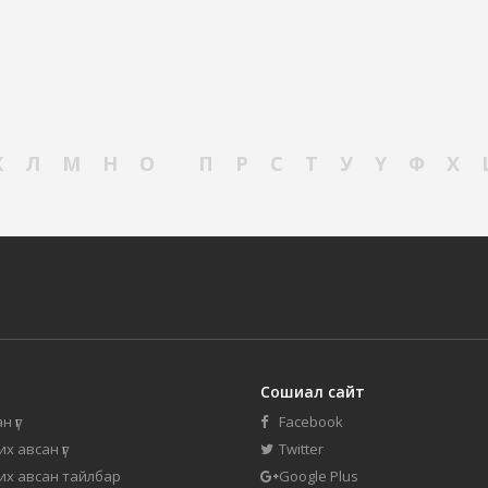
К
Л
М
Н
О
П
Р
С
Т
У
Ү
Ф
Х
Сошиал сайт
н үг
Facebook
их авсан үг
Twitter
 их авсан тайлбар
Google Plus