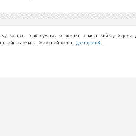
атуу хальсыг сав суулга, хөгжмийн зэмсэг хийхэд хэрэглэ
 овгийн таримал. Жимсний хальс,
дэлгэрэнгүй...