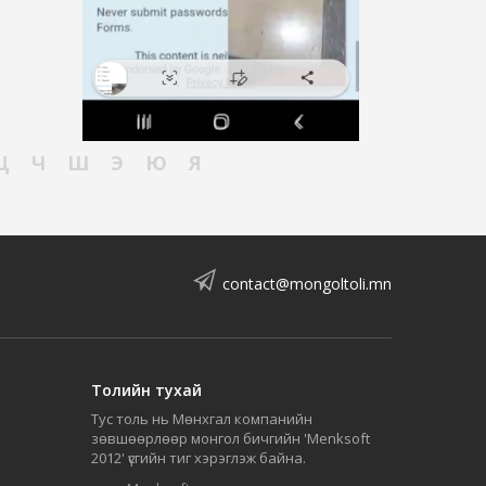
Ц
Ч
Ш
Э
Ю
Я
contact@mongoltoli.mn
Толийн тухай
Тус толь нь Мөнхгал компанийн
зөвшөөрлөөр монгол бичгийн 'Menksoft
2012' үсгийн тиг хэрэглэж байна.