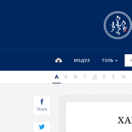
МЭДЭЭ
ТОЛЬ
А
Б
В
Г
Д
Е
Ё
Ж
Share
ХА