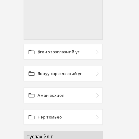
Өргөн хэрэглээний үг
Явцуу хэрэглээний үг
Аман зохиол
Нэр томьёо
туслах үйл үг