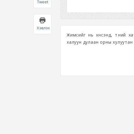
Tweet
Хэвлэх
Жимсийг нь хүнсэнд, түүний х
халуун дулаан орны хулуутан