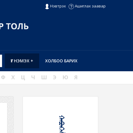
Нэвтрэх
Ашиглах заавар
ҮГ НЭМЭХ +
ХОЛБОО БАРИХ
Ф
Х
Ц
Ч
Ш
Э
Ю
Я
ᠬᠠᠪᠤᠩᠭ᠎ᠠ