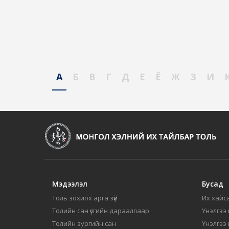
А
Б
В
Г
Д
Е
Ё
Ж
З
И
Мэдээлэл
Бусад
Толь зохиох арга зүй
Их хайса
Толийн сан үсгийн дарааллаар
Үнэлгээ 
Толийн зургийн сан
Үнэлгээ