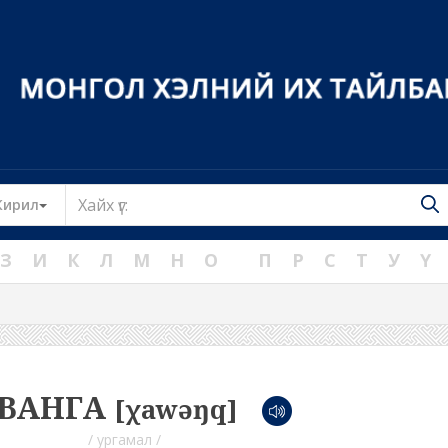
Toggle Dropdown
Кирил
З
И
К
Л
М
Н
О
П
Р
С
Т
У
Ү
ВАНГА
[χawəŋq]
/ ургамал /