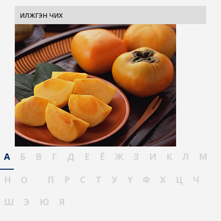
илжгэн чих
А
Б
В
Г
Д
Е
Ё
Ж
З
И
К
Л
М
Н
О
П
Р
С
Т
У
Ү
Ф
Х
Ц
Ч
Ш
Э
Ю
Я