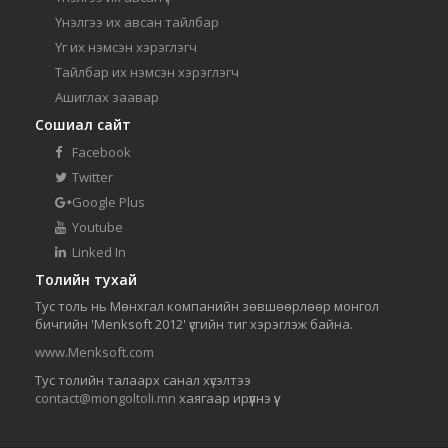
Үнэлгээ их авсан тайлбар
Үг их нэмсэн хэрэглэгч
Тайлбар их нэмсэн хэрэглэгч
Ашиглах заавар
Сошиал сайт
Facebook
Twitter
Google Plus
Youtube
Linked In
Толийн тухай
Тус толь нь Мөнхгал компанийн зөвшөөрлөөр монгол
бичгийн 'Menksoft 2012' үсгийн тиг хэрэглэж байна.
www.Menksoft.com
Тус толийн талаарх санал хүсэлтээ
contact@mongoltoli.mn
хаягаар ирүүлнэ үү.