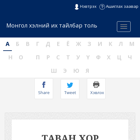
Нэвтрэх
Ашиглах заавар
Монгол хэлний их тайлбар толь
Menu
А
Б
В
Г
Д
Е
Ё
Ж
З
И
К
Л
М
Н
О
П
Р
С
Т
У
Ү
Ф
Х
Ц
Ч
Ш
Э
Ю
Я
Share
Tweet
Хэвлэх
ТАВАН ХОР