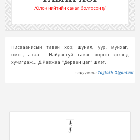
/Олон нийтийн санал болгосон үг/
Нисваанисын таван хор; шунал, уур, мунхаг,
омог, атаа - Найдангуй таван хорын эрхэнд
хучигдаж... Д.Равжаа "Дөрвөн цаг" шүлэг.
Үг оруулсан:
Togtokh Otgontuul