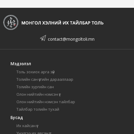
contact@mongoltoli.mn
Мэдээлэл
Толь зохиох арга зүй
Толийн сан үсгийн дарааллаар
Толийн зургийн сан
Олон нийтийн нэмсэн үг
Олон нийтийн нэмсэн тайлбар
Тайлбар толийн тухай
Бусад
Их хайсан үг
Үнэлгээ их авсан үг