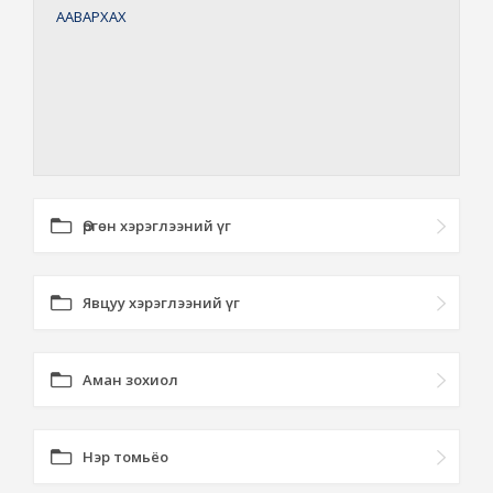
ААВАРХАХ
Өргөн хэрэглээний үг
Явцуу хэрэглээний үг
Аман зохиол
Нэр томьёо