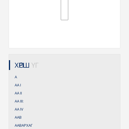
ХӨРШ
ҮГ
А
АА
I
АА
II
АА
III:
АА
IV
ААВ
ААВАРХАГ