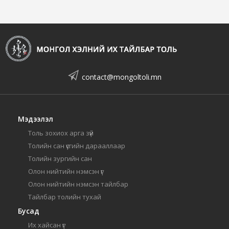
contact@mongoltoli.mn
Мэдээлэл
Толь зохиох арга зүй
Толийн сан үсгийн дарааллаар
Толийн зургийн сан
Олон нийтийн нэмсэн үг
Олон нийтийн нэмсэн тайлбар
Тайлбар толийн тухай
Бусад
Их хайсан үг