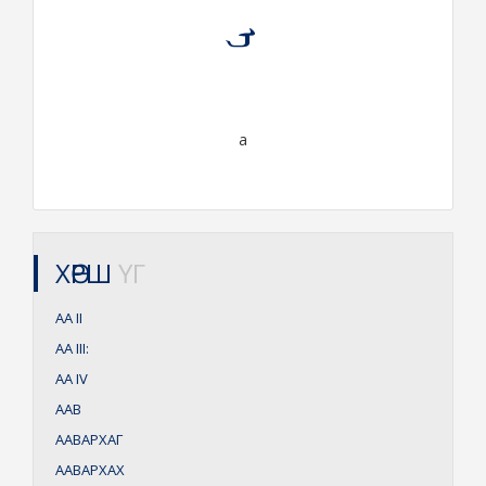
ᠠ᠋
a
ХӨРШ
ҮГ
АА
II
АА
III:
АА
IV
ААВ
ААВАРХАГ
ААВАРХАХ