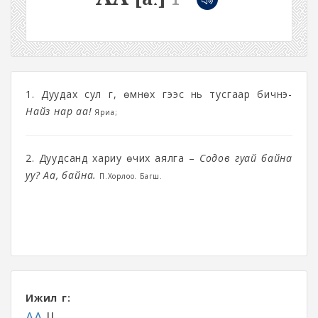
1. Дуудах сул үг, өмнөх үгээс нь тусгаар бичнэ-
Найз нар аа!
Яриа;
2. Дуудсанд хариу өчих аялга –
Содов гуай байна
уу? Аа, байна.
П.Хорлоо. Багш.
Ижил үг:
АА
II