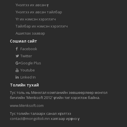
Үнэлгээ их авсан үг
Үнэлгээ их авсан тайлбар
Үг их нэмсэн хэрэглэгч
Тайлбар их нэмсэн хэрэглэгч
Ашиглах заавар
Сошиал сайт
Facebook
Twitter
Google Plus
Youtube
Linked In
Толийн тухай
Тус толь нь Мөнхгал компанийн зөвшөөрлөөр монгол
бичгийн 'Menksoft 2012' үсгийн тиг хэрэглэж байна.
www.Menksoft.com
Тус толийн талаарх санал хүсэлтээ
contact@mongoltoli.mn
хаягаар ирүүлнэ үү.