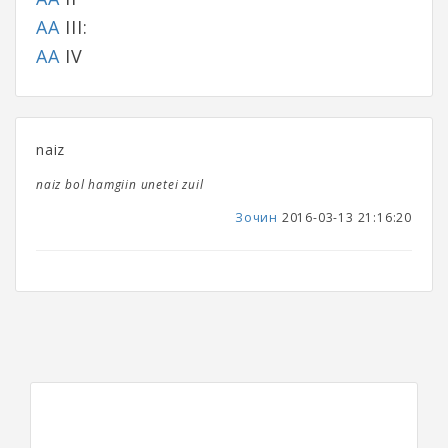
АА
III:
АА
IV
naiz
naiz bol hamgiin unetei zuil
Зочин
2016-03-13 21:16:20