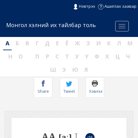
Нэвтрэх
Ашиглах заавар
Монгол хэлний их тайлбар толь
Menu
А
Б
В
Г
Д
Е
Ё
Ж
З
И
К
Л
М
Н
О
П
Р
С
Т
У
Ү
Ф
Х
Ц
Ч
Ш
Э
Ю
Я
Share
Tweet
Хэвлэх
АА
I
[aː]