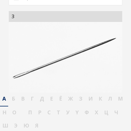
ЗҮҮ
А
Б
В
Г
Д
Е
Ё
Ж
З
И
К
Л
М
Н
О
П
Р
С
Т
У
Ү
Ф
Х
Ц
Ч
Ш
Э
Ю
Я