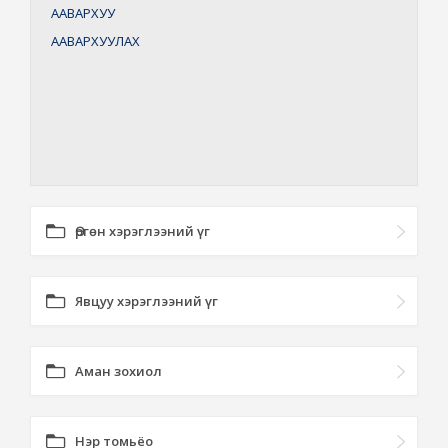
ААВАРХУУ
ААВАРХУУЛАХ
Өргөн хэрэглээний үг
Явцуу хэрэглээний үг
Аман зохиол
Нэр томьёо