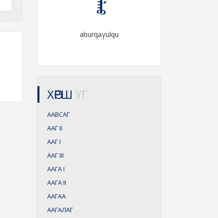
aburqaγulqu
ХӨРШ
ҮГ
ААВСАГ
ААГ
II
ААГ
I
ААГ
III
ААГА
I
ААГА
II
ААГАА
ААГАЛАГ