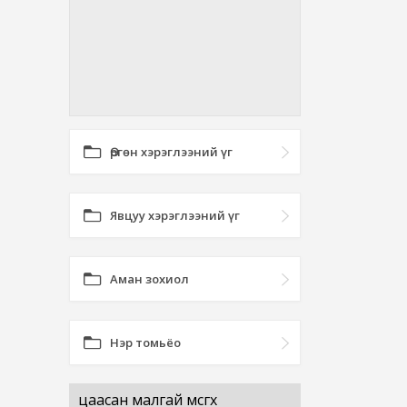
Өргөн хэрэглээний үг
Явцуу хэрэглээний үг
Аман зохиол
Нэр томьёо
цаасан малгай өмсгөх