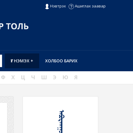
Нэвтрэх
Ашиглах заавар
ҮГ НЭМЭХ +
ХОЛБОО БАРИХ
Ф
Х
Ц
Ч
Ш
Э
Ю
Я
ᠠᠪᠤᠷᠬᠠᠭᠤᠯᠬᠤ