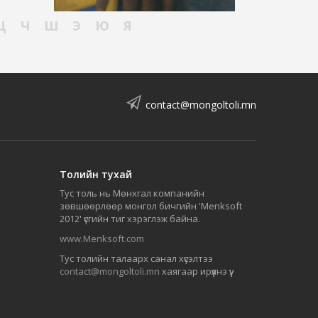
Ц
Ч
Ш
Э
Ю
Я
contact@mongoltoli.mn
Толийн тухай
Тус толь нь Мөнхгал компанийн
зөвшөөрлөөр монгол бичгийн 'Menksoft
2012' үсгийн тиг хэрэглэж байна.
www.Menksoft.com
Тус толийн талаарх санал хүсэлтээ
contact@mongoltoli.mn
хаягаар ирүүлнэ үү.