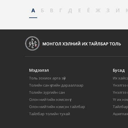
А
Б
В
Г
Д
Е
Ё
Ж
З
И
Мэдээлэл
Бусад
Толь зохиох арга зүй
Их хайса
Толийн сан үсгийн дарааллаар
Үнэлгээ 
Толийн зургийн сан
Үнэлгээ
Олон нийтийн нэмсэн үг
Үг их нэ
Олон нийтийн нэмсэн тайлбар
Тайлбар
Тайлбар толийн тухай
Ашиглах