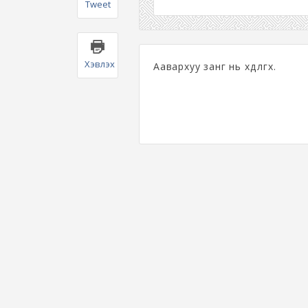
Tweet
Хэвлэх
Аавархуу занг нь хөдөлгөх.