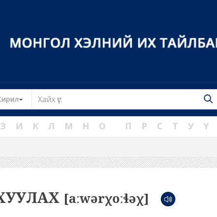
Toggle Dropdown
Кирил
З
И
К
Л
М
Н
О
П
Р
С
Т
У
Ү
ХУУЛАХ
[aːwərχoːɬəχ]