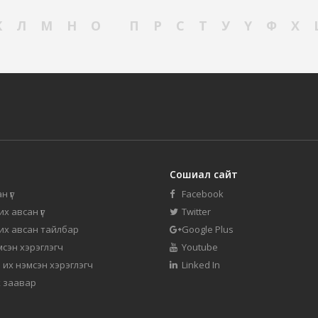
К
Л
М
Н
О
П
Р
С
Т
У
Ү
Ф
Х
Сошиал сайт
н үг
Facebook
их авсан үг
Twitter
 их авсан тайлбар
Google Plus
мсэн хэрэглэгч
Youtube
 их нэмсэн хэрэглэгч
Linked In
 заавар