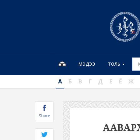
МЭДЭЭ
ТОЛЬ
А
Б
В
Г
Д
Е
Ё
Ж
Share
ААВАР