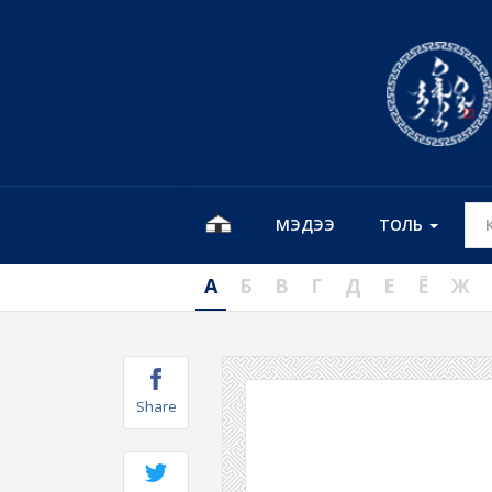
МЭДЭЭ
ТОЛЬ
А
Б
В
Г
Д
Е
Ё
Ж
Share