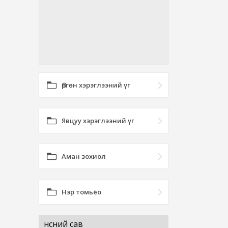
Өргөн хэрэглээний үг
Явцуу хэрэглээний үг
Аман зохиол
Нэр томьёо
үнсний сав