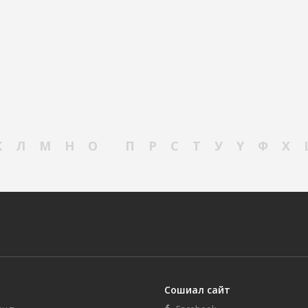
К
Л
М
Н
О
П
Р
С
Т
У
Ү
Ф
Х
Сошиал сайт