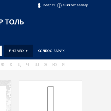
Нэвтрэх
Ашиглах заавар
ҮГ НЭМЭХ +
ХОЛБОО БАРИХ
Ф
Х
Ц
Ч
Ш
Э
Ю
Я