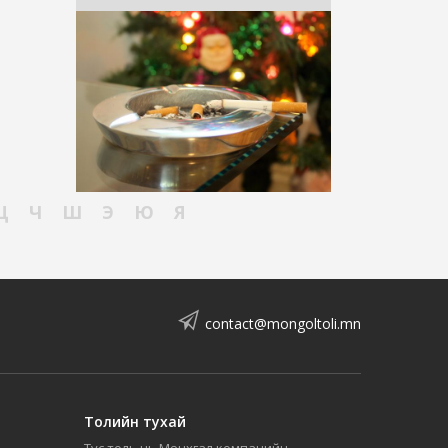
Ц
Ч
Ш
Э
Ю
Я
contact@mongoltoli.mn
Толийн тухай
Тус толь нь Мөнхгал компанийн