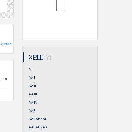
" төсөл
ХӨРШ
ҮГ
А
АА
I
6:28
АА
II
АА
III:
АА
IV
ААВ
ААВАРХАГ
ААВАРХАХ