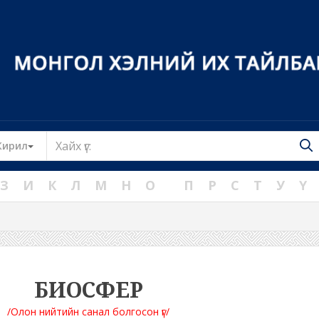
Toggle Dropdown
Кирил
З
И
К
Л
М
Н
О
П
Р
С
Т
У
Ү
БИОСФЕР
/Олон нийтийн санал болгосон үг/