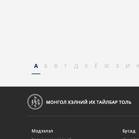
А
Б
В
Г
Д
Е
Ё
Ж
З
И
Мэдээлэл
Бусад