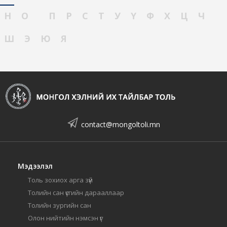
Н
О
П
Р
С
Т
У
Ү
Ф
Х
Ц
Ч
Ш
Э
Ю
Я
contact@mongoltoli.mn
Мэдээлэл
Толь зохиох арга зүй
Толийн сан үсгийн дарааллаар
Толийн зургийн сан
Олон нийтийн нэмсэн үг