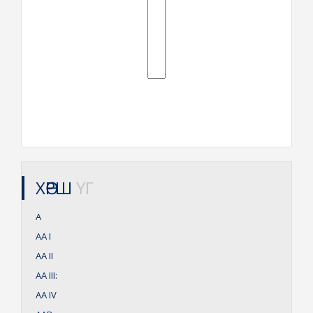
ХӨРШ
ҮГ
А
АА
I
АА
II
АА
III:
АА
IV