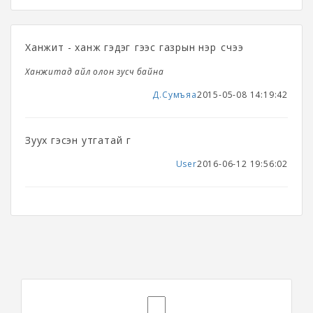
Ханжит - ханж гэдэг үгээс газрын нэр үүсчээ
Ханжитад айл олон зусч байна
Д.Сумъяа
2015-05-08 14:19:42
Зуух гэсэн утгатай үг
User
2016-06-12 19:56:02