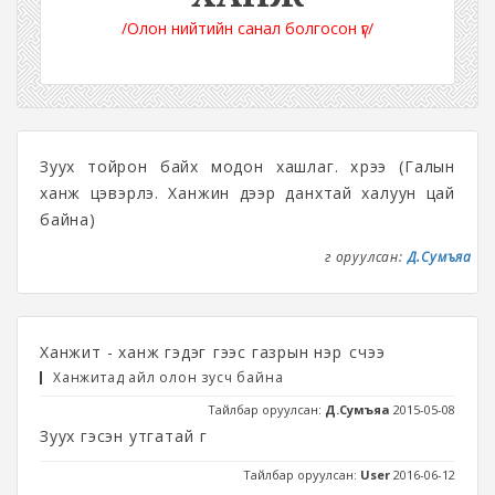
/Олон нийтийн санал болгосон үг/
Зуух тойрон байх модон хашлаг. хүрээ (Галын
ханж цэвэрлэ. Ханжин дээр данхтай халуун цай
байна)
Үг оруулсан:
Д.Сумъяа
Ханжит - ханж гэдэг үгээс газрын нэр үүсчээ
Ханжитад айл олон зусч байна
Тайлбар оруулсан:
Д.Сумъяа
2015-05-08
Зуух гэсэн утгатай үг
Тайлбар оруулсан:
User
2016-06-12