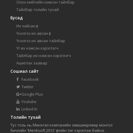
Олон нийтийн нэмсэн тайлбар
Тайлбар толийн тухай
Бусад
Их хайсан үг
Үнэлгээ их авсан үг
Үнэлгээ их авсан тайлбар
Үг их нэмсэн хэрэглэгч
Тайлбар их нэмсэн хэрэглэгч
Ашиглах заавар
Сошиал сайт
Facebook
Twitter
Google Plus
Youtube
Linked In
Толийн тухай
Тус толь нь Мөнхгал компанийн зөвшөөрлөөр монгол
бичгийн 'Menksoft 2012' үсгийн тиг хэрэглэж байна.