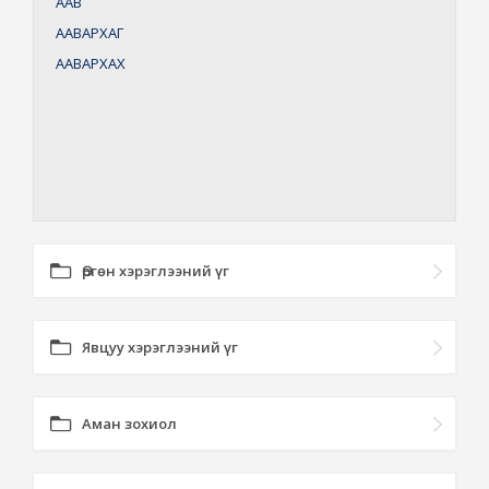
ААВ
ААВАРХАГ
ААВАРХАХ
Өргөн хэрэглээний үг
Явцуу хэрэглээний үг
Аман зохиол