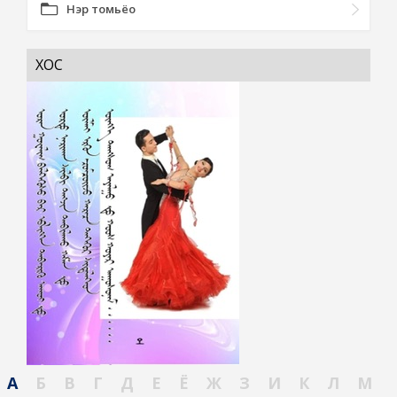
Нэр томьёо
ХОС
А
Б
В
Г
Д
Е
Ё
Ж
З
И
К
Л
М