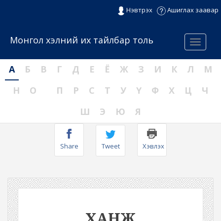
Нэвтрэх
Ашиглах заавар
Монгол хэлний их тайлбар толь
Menu
А
Б
В
Г
Д
Е
Ё
Ж
З
И
К
Л
М
Н
О
П
Р
С
Т
У
Ү
Ф
Х
Ц
Ч
Ш
Э
Ю
Я
Share
Tweet
Хэвлэх
ХАНЖ