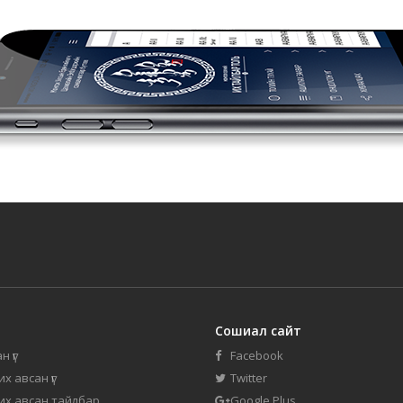
Сошиал сайт
н үг
Facebook
их авсан үг
Twitter
 их авсан тайлбар
Google Plus