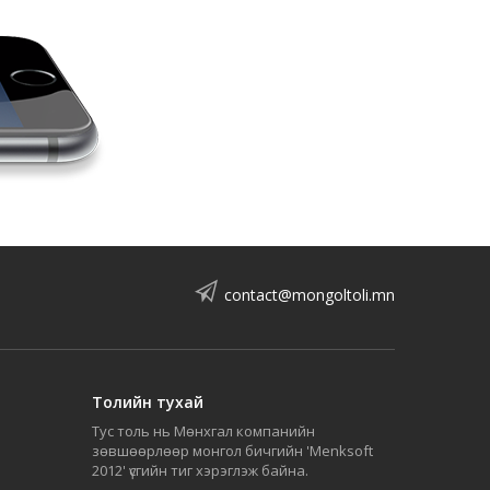
contact@mongoltoli.mn
Толийн тухай
Тус толь нь Мөнхгал компанийн
зөвшөөрлөөр монгол бичгийн 'Menksoft
2012' үсгийн тиг хэрэглэж байна.