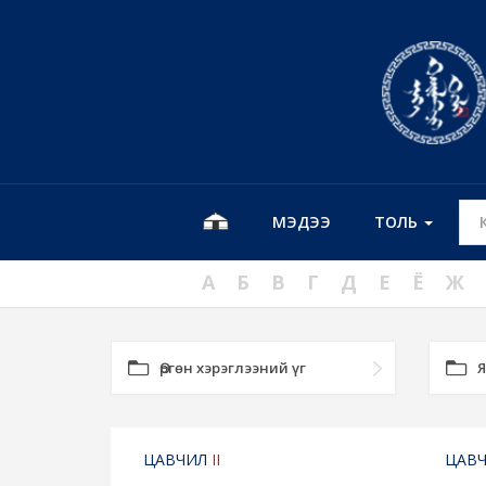
МЭДЭЭ
ТОЛЬ
А
Б
В
Г
Д
Е
Ё
Ж
Өргөн хэрэглээний үг
Я
ЦАВЧИЛ
II
ЦАВЧ