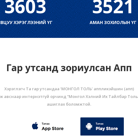
3603
3521
ЯВЦУУ ХЭРЭГЛЭЭНИЙ ҮГ
АМАН ЗОХИОЛЫН ҮГ
Гар утсанд зориулсан Апп
Хэрэглэгч Та гар утсандаа ‘МОНГОЛ ТОЛЬ’ аппликэйшин (aпп)
ж авснаар интернэтгүй орчинд “Монгол Хэлний Их Тайлбар Толь
ашиглах боломжтой.