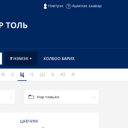
Нэвтрэх
Ашиглах заавар
ҮГ НЭМЭХ +
ХОЛБОО БАРИХ
Ф
Х
Ц
Ч
Ш
Э
Ю
Я
Нэр томьёо
ЦАВЧИМ