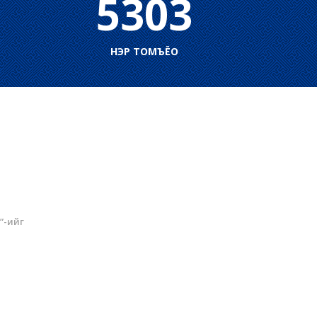
5303
НЭР ТОМЪЁО
”-ийг