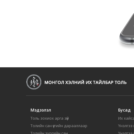
Мэдээлэл
Бусад
Толь зохиох арга зүй
Их хайса
Толийн сан үсгийн дарааллаар
Үнэлгээ 
Толийн зургийн сан
Үнэлгээ