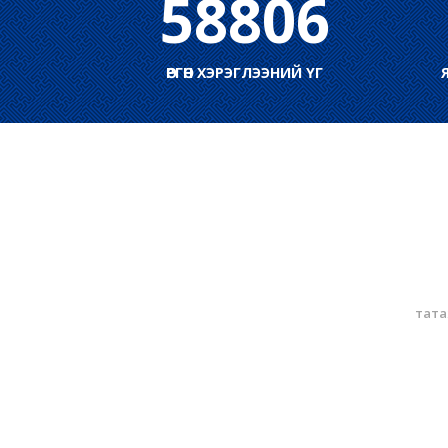
58806
ӨРГӨН ХЭРЭГЛЭЭНИЙ ҮГ
тата