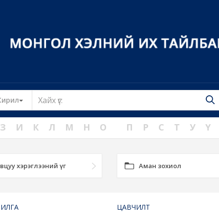
Toggle Dropdown
Кирил
З
И
К
Л
М
Н
О
П
Р
С
Т
У
Ү
вцуу хэрэглээний үг
Аман зохиол
ИЛГА
ЦАВЧИЛТ