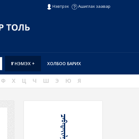
Нэвтрэх
Ашиглах заавар
ҮГ НЭМЭХ +
ХОЛБОО БАРИХ
Ф
Х
Ц
Ч
Ш
Э
Ю
Я
ᠴᠠᠪᠢᠳᠠᠶᠢᠯᠭᠠᠬᠤ