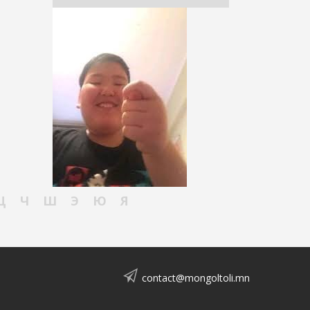
Ц
Ч
Ш
Э
Ю
Я
contact@mongoltoli.mn