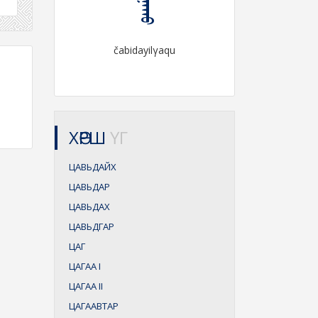
čabidayilγaqu
ХӨРШ
ҮГ
ЦАВЬДАЙХ
ЦАВЬДАР
ЦАВЬДАХ
ЦАВЬДГАР
ЦАГ
ЦАГАА
I
ЦАГАА
II
ЦАГААВТАР