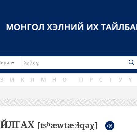
Toggle Dropdown
Кирил
З
И
К
Л
М
Н
О
П
Р
С
Т
У
Ү
АЙЛГАХ
[ʦʰæwtæːɬqəχ]