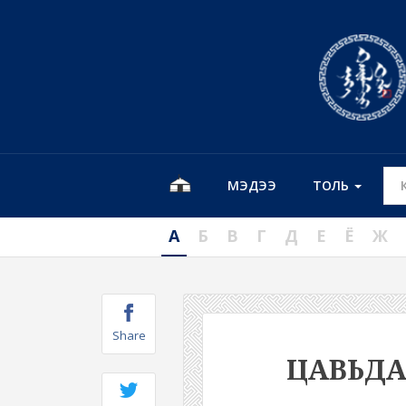
МЭДЭЭ
ТОЛЬ
А
Б
В
Г
Д
Е
Ё
Ж
Share
ЦАВЬД