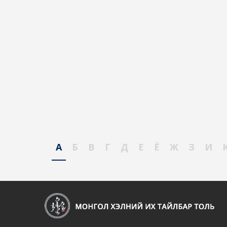
А
Б
В
Г
Д
Е
Ё
Ж
З
И