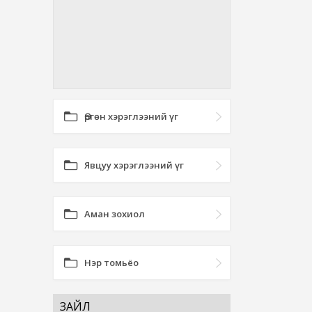
Өргөн хэрэглээний үг
Явцуу хэрэглээний үг
Аман зохиол
Нэр томьёо
ЗАЙЛ