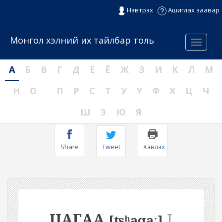
Нэвтрэх
Ашиглах заавар
Монгол хэлний их тайлбар толь
Menu
А
Б
В
Г
Д
Е
Ё
Ж
З
И
К
Л
М
Н
О
П
Р
С
Т
У
Ү
Ф
Х
Ц
Ч
Ш
Э
Ю
Я
Share
Tweet
Хэвлэх
ЦАГАА
I
[ʦʰaqaː]