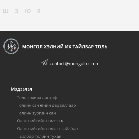
Ш
Э
Ю
Я
contact@mongoltoli.mn
Мэдээлэл
Толь зохиох арга зүй
Толийн сан үсгийн дарааллаар
Толийн зургийн сан
Олон нийтийн нэмсэн үг
Олон нийтийн нэмсэн тайлбар
Тайлбар толийн тухай