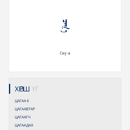
ᠴᠠᠭ᠎ᠠ
čaγ-a
ХӨРШ
ҮГ
ЦАГАА
II
ЦАГААВТАР
ЦАГААГЧ
ЦАГААДАХ