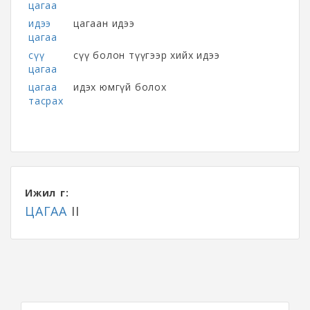
цагаа
идээ
цагаан идээ
цагаа
сүү
сүү болон түүгээр хийх идээ
цагаа
цагаа
идэх юмгүй болох
тасрах
Ижил үг:
ЦАГАА
II