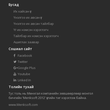
Бусад
Их хайсан үг
Үнэлгээ их авсан үг
Үнэлгээ их авсан тайлбар
Үг их нэмсэн хэрэглэгч
Тайлбар их нэмсэн хэрэглэгч
Ашиглах заавар
Сошиал сайт
Facebook
Twitter
Google Plus
Youtube
Linked In
Толийн тухай
Тус толь нь Мөнхгал компанийн зөвшөөрлөөр монгол
бичгийн 'Menksoft 2012' үсгийн тиг хэрэглэж байна.
www.Menksoft.com