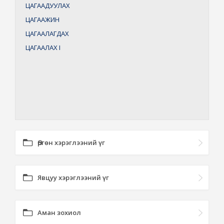
ЦАГААДУУЛАХ
ЦАГААЖИН
ЦАГААЛАГДАХ
ЦАГААЛАХ
I
Өргөн хэрэглээний үг
Явцуу хэрэглээний үг
Аман зохиол