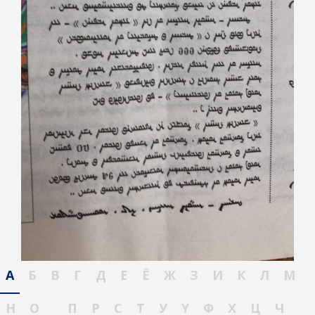
А
Б
В
Г
Д
Е
Ё
Ж
З
И
К
Л
М
Н
О
П
Р
С
Т
У
Ү
Ф
Х
Ц
Ч