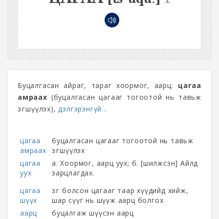
Буцалгасан айраг, тараг хоормог, аарц:
цагаа
амраах
(буцалгасан цагааг тогоотой нь тавьж
зөөгшүүлэх),
дэлгэрэнгүй...
цагаа
буцалгасан цагааг тогоотой нь тавьж
амраах
зөөгшүүлэх
цагаа
а. Хоормог, аарц уух; б. [шилжсэн] Айлд
уух
зарцлагдах.
цагаа
зөөг болсон цагааг таар хүүдийд хийж,
шүүх
шар сүүг нь шүүж аарц болгох
аарц
буцалгаж шүүсэн аарц