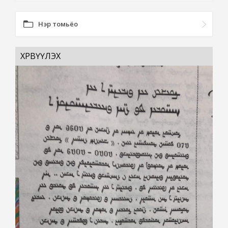
Нэр томьёо
ХӨРВҮҮЛЭХ