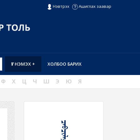
Нэвтрэх
Ашиглах заавар
ҮГ НЭМЭХ +
ХОЛБОО БАРИХ
Ф
Х
Ц
Ч
Ш
Э
Ю
Я
ᠴᠠᠪᠴᠢᠯᠭ᠎ᠠ