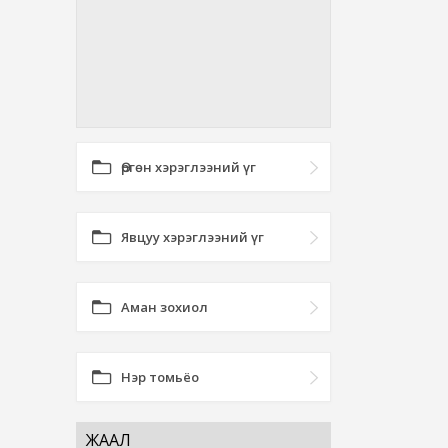
Өргөн хэрэглээний үг
Явцуу хэрэглээний үг
Аман зохиол
Нэр томьёо
ЖААЛ