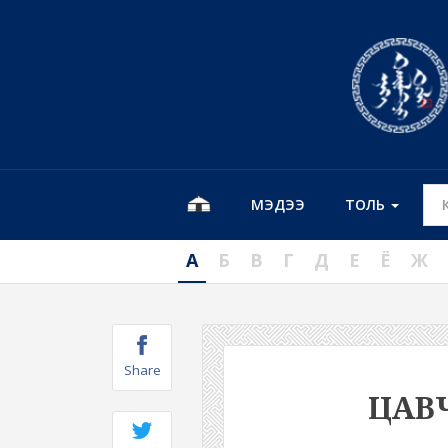
МЭДЭЭ
ТОЛЬ
А
Б
В
Г
Д
Е
Ё
Ж
Share
ЦАВ