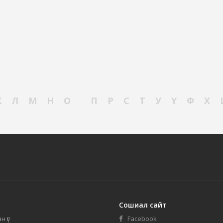
К
Л
М
Н
О
П
Р
С
Т
У
Ү
Ф
Х
Сошиал сайт
н үг
Facebook