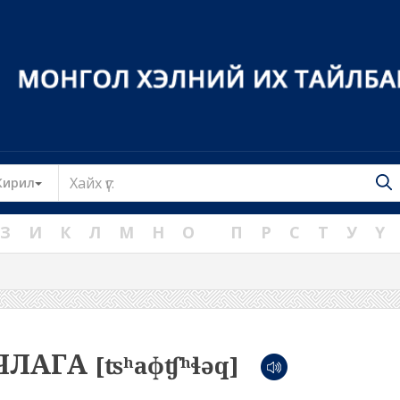
Toggle Dropdown
Кирил
З
И
К
Л
М
Н
О
П
Р
С
Т
У
Ү
ЧЛАГА
[ʦʰaɸʧʰɬəq]