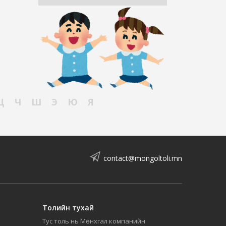
Ц
Ч
Ш
Э
Ю
Я
contact@mongoltoli.mn
Толийн тухай
Тус толь нь Мөнхгал компанийн