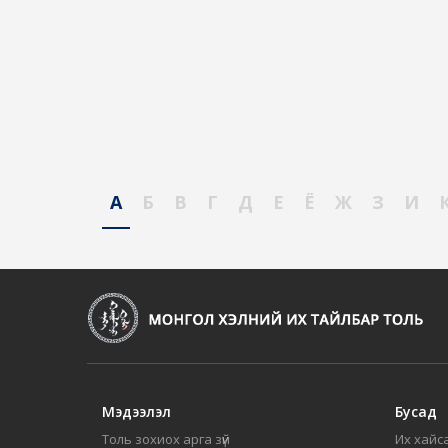
А
Б
В
Г
Д
Е
Ё
Ж
З
И
Мэдээлэл
Бусад
Толь зохиох арга зүй
Их хайса