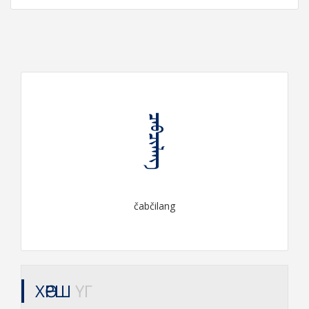
ᠴᠠᠪᠴᠢᠯᠠᠩ
čabčilang
ХӨРШ
ҮГ