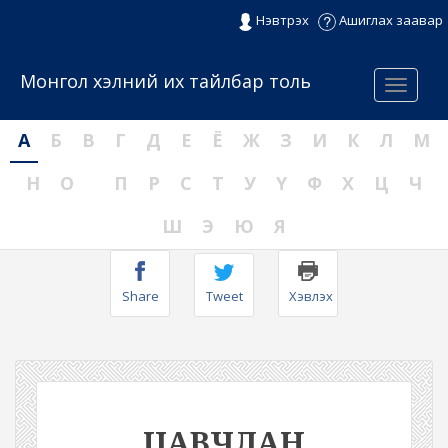
Нэвтрэх
Ашиглах заавар
Монгол хэлний их тайлбар толь
Menu
А
Б
В
Г
Д
Е
Ё
Ж
З
И
К
Л
М
Н
О
П
Р
С
Т
У
Ү
Ф
Х
Ц
Ч
Ш
Э
Ю
Я
Share
Tweet
Хэвлэх
ЦАВЧЛАН