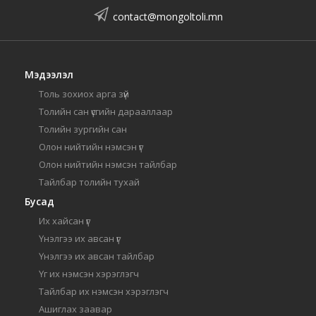
contact@mongoltoli.mn
Мэдээлэл
Толь зохиох арга зүй
Толийн сан үсгийн дарааллаар
Толийн зургийн сан
Олон нийтийн нэмсэн үг
Олон нийтийн нэмсэн тайлбар
Тайлбар толийн тухай
Бусад
Их хайсан үг
Үнэлгээ их авсан үг
Үнэлгээ их авсан тайлбар
Үг их нэмсэн хэрэглэгч
Тайлбар их нэмсэн хэрэглэгч
Ашиглах заавар