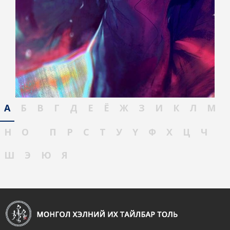
А
Б
В
Г
Д
Е
Ё
Ж
З
И
К
Л
М
Н
О
П
Р
С
Т
У
Ү
Ф
Х
Ц
Ч
Ш
Э
Ю
Я