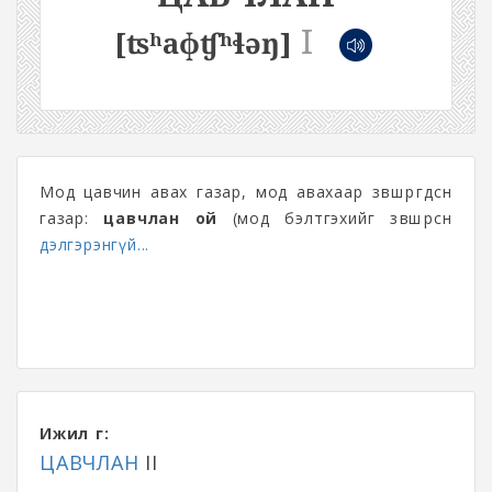
I
[ʦʰaɸʧʰɬəŋ]
Мод цавчин авах газар, мод авахаар зөвшөөрөгдсөн
газар:
цавчлан ой
(мод бэлтгэхийг зөвшөөрсөн
дэлгэрэнгүй...
Ижил үг:
ЦАВЧЛАН
II