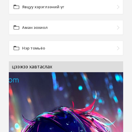
Явцуу хэрэглээний үг
Аман зохиол
Нэр томьёо
цээжээ хавтаслах