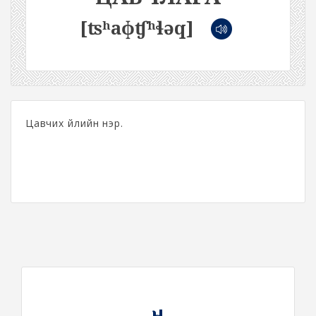
[ʦʰaɸʧʰɬəq]
Цавчих үйлийн нэр.