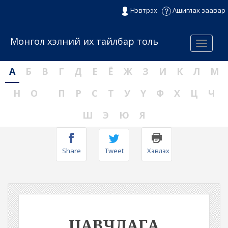
Нэвтрэх
Ашиглах заавар
Монгол хэлний их тайлбар толь
Menu
А
Б
В
Г
Д
Е
Ё
Ж
З
И
К
Л
М
Н
О
П
Р
С
Т
У
Ү
Ф
Х
Ц
Ч
Ш
Э
Ю
Я
Share
Tweet
Хэвлэх
ЦАВЧЛАГА