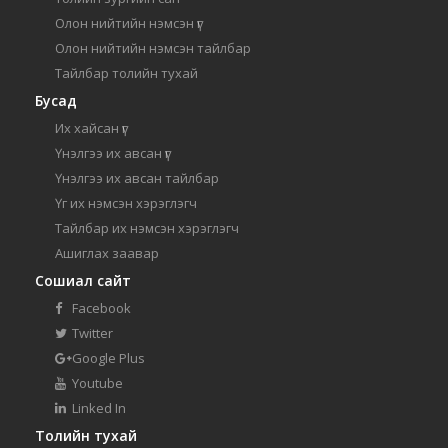
Олон нийтийн нэмсэн үг
Олон нийтийн нэмсэн тайлбар
Тайлбар толийн тухай
Бусад
Их хайсан үг
Үнэлгээ их авсан үг
Үнэлгээ их авсан тайлбар
Үг их нэмсэн хэрэглэгч
Тайлбар их нэмсэн хэрэглэгч
Ашиглах заавар
Сошиал сайт
Facebook
Twitter
Google Plus
Youtube
Linked In
Толийн тухай