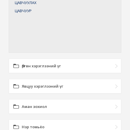
ЦАВЧУУЛАХ
ЦАВЧУУР
Өргөн хэрэглээний үг
Явцуу хэрэглээний үг
Аман зохиол
Нэр томьёо