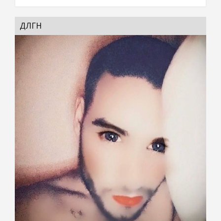
ДӨЛГӨӨН