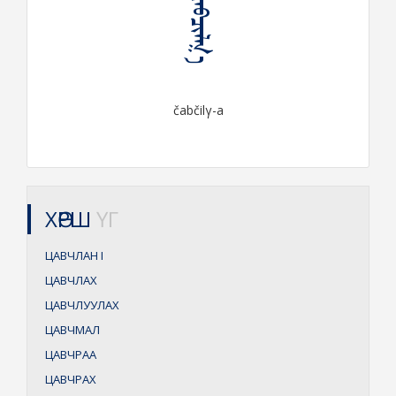
ᠴᠠᠪᠴᠢᠯᠭ᠎ᠠ
čabčilγ-a
ХӨРШ
ҮГ
ЦАВЧЛАН
I
ЦАВЧЛАХ
ЦАВЧЛУУЛАХ
ЦАВЧМАЛ
ЦАВЧРАА
ЦАВЧРАХ