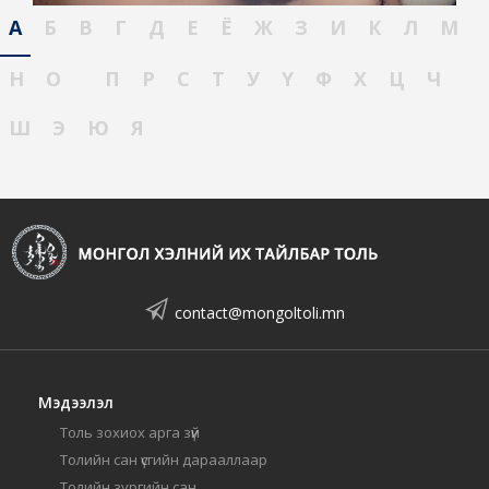
А
Б
В
Г
Д
Е
Ё
Ж
З
И
К
Л
М
Н
О
П
Р
С
Т
У
Ү
Ф
Х
Ц
Ч
Ш
Э
Ю
Я
contact@mongoltoli.mn
Мэдээлэл
Толь зохиох арга зүй
Толийн сан үсгийн дарааллаар
Толийн зургийн сан