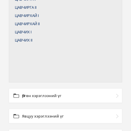
ЦАВЧИРГА
II
ЦАВЧИРХАЙ
I
ЦАВЧИРХАЙ
II
ЦАВЧИХ
I
ЦАВЧИХ
II
Өргөн хэрэглээний үг
Явцуу хэрэглээний үг