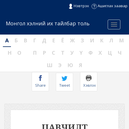
Нэвтрэх
Ашиглах заавар
Монгол хэлний их тайлбар толь
Menu
А
Б
В
Г
Д
Е
Ё
Ж
З
И
К
Л
М
Н
О
П
Р
С
Т
У
Ү
Ф
Х
Ц
Ч
Ш
Э
Ю
Я
Share
Tweet
Хэвлэх
ЦАВЧИЛТ