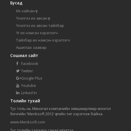
Бусад
Их хайсан үг
Үнэлгээ их авсан үг
Үнэлгээ их авсан тайлбар
Үг их нэмсэн хэрэглэгч
Тайлбар их нэмсэн хэрэглэгч
Ашиглах заавар
Сошиал сайт
Facebook
Twitter
Google Plus
Youtube
Linked In
Толийн тухай
Тус толь нь Мөнхгал компанийн зөвшөөрлөөр монгол
бичгийн 'Menksoft 2012' үсгийн тиг хэрэглэж байна.
www.Menksoft.com
Тус толийн талаарх санал хүсэлтээ