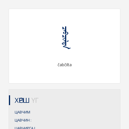
ᠴᠠᠪᠴᠢᠯᠲᠠ
čabčilta
ХӨРШ
ҮГ
ЦАВЧИМ
ЦАВЧИН
:
ЦАВЧИРГА
I