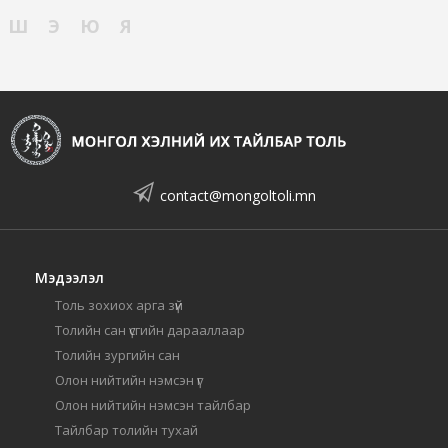
Ш
Э
Ю
Я
contact@mongoltoli.mn
Мэдээлэл
Толь зохиох арга зүй
Толийн сан үсгийн дарааллаар
Толийн зургийн сан
Олон нийтийн нэмсэн үг
Олон нийтийн нэмсэн тайлбар
Тайлбар толийн тухай