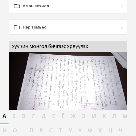
Аман зохиол
Нэр томьёо
хуучин монгол бичгээс хөрвүүлэх
А
Б
В
Г
Д
Е
Ё
Ж
З
И
К
Л
М
Н
О
П
Р
С
Т
У
Ү
Ф
Х
Ц
Ч