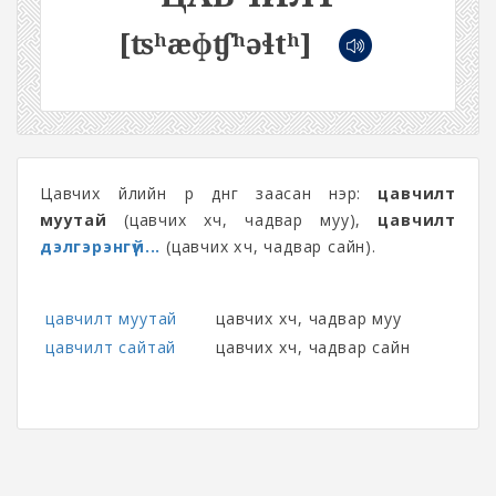
[ʦʰæɸʧʰəɬtʰ]
Цавчих үйлийн үр дүнг заасан нэр:
цавчилт
муутай
(цавчих хүч, чадвар муу),
цавчилт
дэлгэрэнгүй...
(цавчих хүч, чадвар сайн).
цавчилт муутай
цавчих хүч, чадвар муу
цавчилт сайтай
цавчих хүч, чадвар сайн