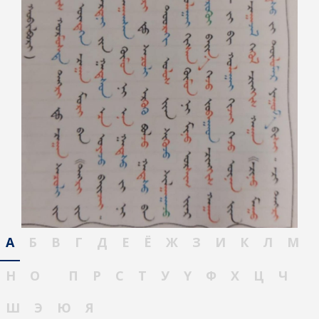
А
Б
В
Г
Д
Е
Ё
Ж
З
И
К
Л
М
Н
О
П
Р
С
Т
У
Ү
Ф
Х
Ц
Ч
Ш
Э
Ю
Я