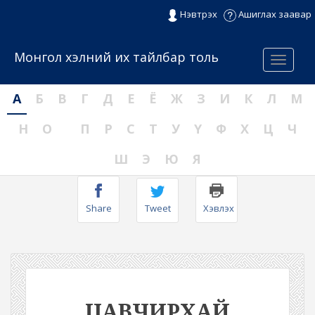
Нэвтрэх
Ашиглах заавар
Монгол хэлний их тайлбар толь
Menu
А
Б
В
Г
Д
Е
Ё
Ж
З
И
К
Л
М
Н
О
П
Р
С
Т
У
Ү
Ф
Х
Ц
Ч
Ш
Э
Ю
Я
Share
Tweet
Хэвлэх
ЦАВЧИРХАЙ