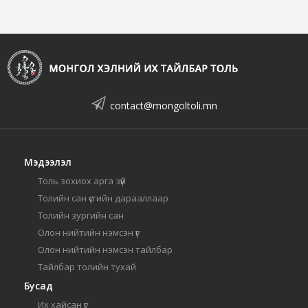
contact@mongoltoli.mn
Мэдээлэл
Толь зохиох арга зүй
Толийн сан үсгийн дарааллаар
Толийн зургийн сан
Олон нийтийн нэмсэн үг
Олон нийтийн нэмсэн тайлбар
Тайлбар толийн тухай
Бусад
Их хайсан үг