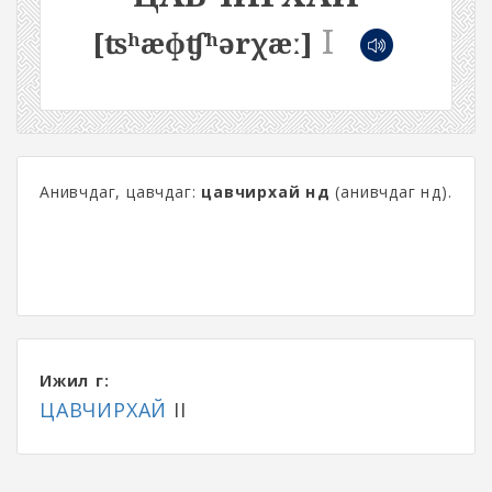
I
[ʦʰæɸʧʰərχæː]
Анивчдаг, цавчдаг:
цавчирхай нүд
(анивчдаг нүд).
Ижил үг:
ЦАВЧИРХАЙ
II