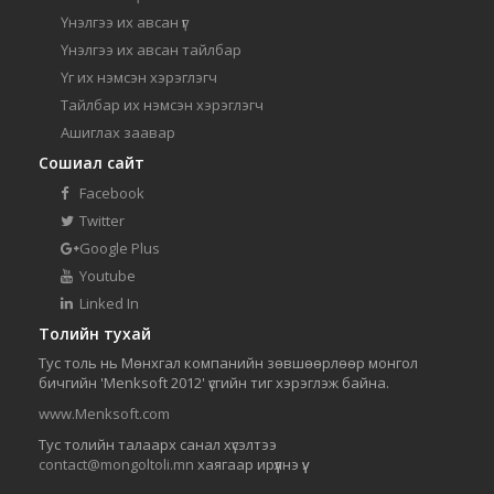
Үнэлгээ их авсан үг
Үнэлгээ их авсан тайлбар
Үг их нэмсэн хэрэглэгч
Тайлбар их нэмсэн хэрэглэгч
Ашиглах заавар
Сошиал сайт
Facebook
Twitter
Google Plus
Youtube
Linked In
Толийн тухай
Тус толь нь Мөнхгал компанийн зөвшөөрлөөр монгол
бичгийн 'Menksoft 2012' үсгийн тиг хэрэглэж байна.
www.Menksoft.com
Тус толийн талаарх санал хүсэлтээ
contact@mongoltoli.mn
хаягаар ирүүлнэ үү.