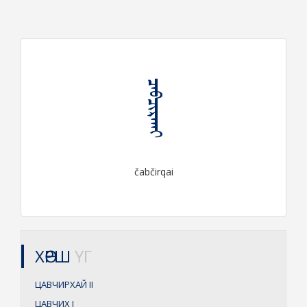
ᠴᠠᠪᠴᠢᠷᠬᠠᠶ
čabčirqai
ХӨРШ
ҮГ
ЦАВЧИРХАЙ
II
ЦАВЧИХ
I