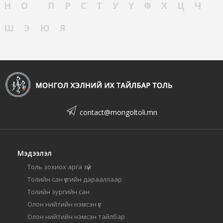
Н
О
П
Р
С
Т
У
Ү
Ф
Х
Ц
Ч
Ш
Э
Ю
Я
contact@mongoltoli.mn
Мэдээлэл
Толь зохиох арга зүй
Толийн сан үсгийн дарааллаар
Толийн зургийн сан
Олон нийтийн нэмсэн үг
Олон нийтийн нэмсэн тайлбар