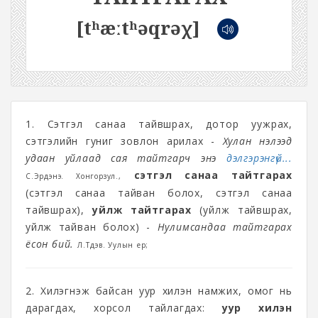
[tʰæːtʰəqrəχ]
1. Сэтгэл санаа тайвшрах, дотор уужрах,
сэтгэлийн гуниг зовлон арилах -
Хулан нэлээд
удаан уйлаад сая тайтгарч энэ
дэлгэрэнгүй...
сэтгэл санаа тайтгарах
С.Эрдэнэ. Хонгорзул.,
(сэтгэл санаа тайван болох, сэтгэл санаа
тайвшрах),
уйлж тайтгарах
(уйлж тайвшрах,
уйлж тайван болох) -
Нулимсандаа тайтгарах
ёсон бий.
Л.Түдэв. Уулын үер;
2. Хилэгнэж байсан уур хилэн намжих, омог нь
дарагдах, хорсол тайлагдах:
уур хилэн