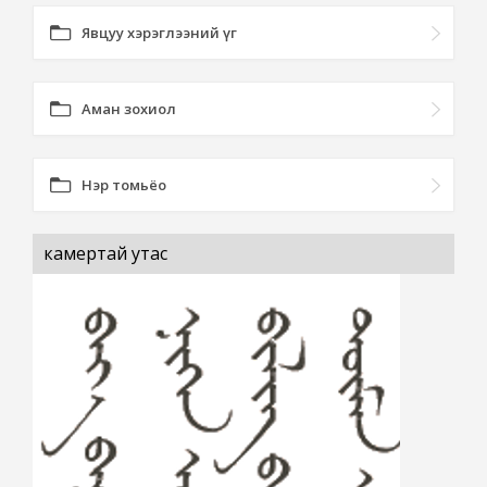
Явцуу хэрэглээний үг
Аман зохиол
Нэр томьёо
камертай утас