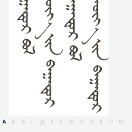
А
Б
В
Г
Д
Е
Ё
Ж
З
И
К
Л
М