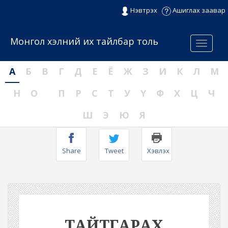
Нэвтрэх
Ашиглах заавар
Монгол хэлний их тайлбар толь
Menu
А
Б
В
Г
Д
Е
Ё
Ж
З
И
К
Л
М
Н
О
П
Р
С
Т
У
Ү
Ф
Х
Ц
Ч
Ш
Э
Ю
Я
Share
Tweet
Хэвлэх
ТАЙТГАРАХ