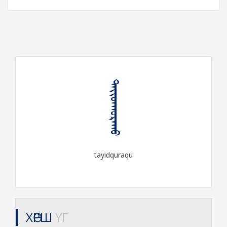
ᠲᠠᠶᠢᠳᠬᠤᠷᠠᠬᠤ
tayidquraqu
ХӨРШ
ҮГ