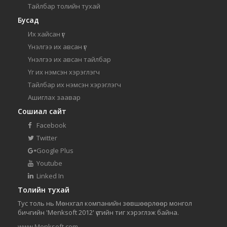
Тайлбар толийн тухай
Бусад
Их хайсан үг
Үнэлгээ их авсан үг
Үнэлгээ их авсан тайлбар
Үг их нэмсэн хэрэглэгч
Тайлбар их нэмсэн хэрэглэгч
Ашиглах заавар
Сошиал сайт
Facebook
Twitter
Google Plus
Youtube
Linked In
Толийн тухай
Тус толь нь Мөнхгал компанийн зөвшөөрлөөр монгол
бичгийн 'Menksoft 2012' үсгийн тиг хэрэглэж байна.
www.Menksoft.com