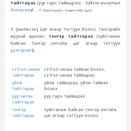
тайтгарах
(уур гарч тайвшрах) -
Хэдхэн минутын
дэлгэрэнгүй...
П.Лувсанцэрэн. Хөдөөгийн дуун;
3. [шилжсэн] Цаг агаар тогтуун болох, тэнгэрийн
муухай арилах:
тэнгэр тайтгарах
(хуйсганаж
байсан тэнгэр онгойж цаг агаар тогтуун
дэлгэрэнгүй...
сэтгэл санаа
сэтгэл санаа тайван болох,
тайтгарах
сэтгэл санаа тайвшрах
уйлж
уйлж тайвшрах, уйлж тайван
тайтгарах
болох
уур хилэн
уур гарч тайвшрах
тайтгарах
тэнгэр
хуйсганаж байсан тэнгэр онгойж
тайтгарах
цаг агаар тогтуун болох