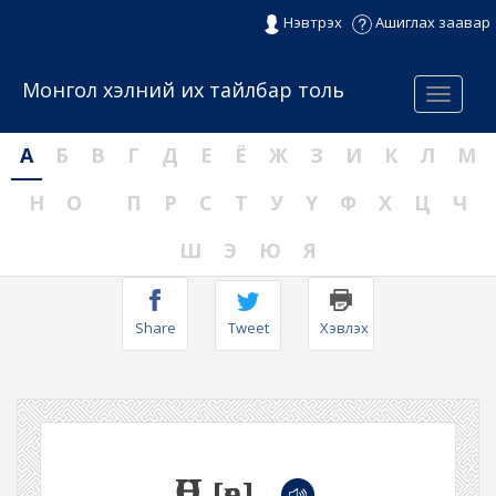
Нэвтрэх
Ашиглах заавар
Монгол хэлний их тайлбар толь
Menu
А
Б
В
Г
Д
Е
Ё
Ж
З
И
К
Л
М
Н
О
П
Р
С
Т
У
Ү
Ф
Х
Ц
Ч
Ш
Э
Ю
Я
Share
Tweet
Хэвлэх
ӨН
[өŋ]