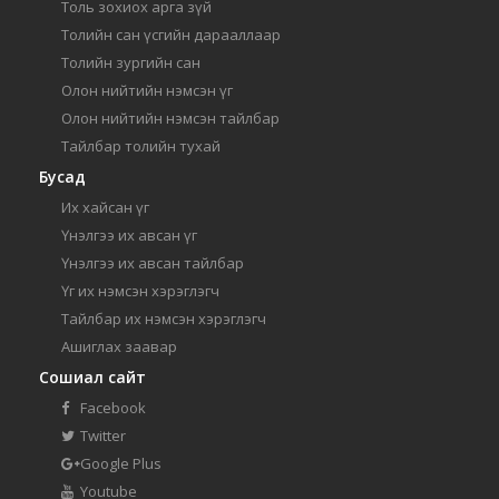
Толь зохиох арга зүй
Толийн сан үсгийн дарааллаар
Толийн зургийн сан
Олон нийтийн нэмсэн үг
Олон нийтийн нэмсэн тайлбар
Тайлбар толийн тухай
Бусад
Их хайсан үг
Үнэлгээ их авсан үг
Үнэлгээ их авсан тайлбар
Үг их нэмсэн хэрэглэгч
Тайлбар их нэмсэн хэрэглэгч
Ашиглах заавар
Сошиал сайт
Facebook
Twitter
Google Plus
Youtube