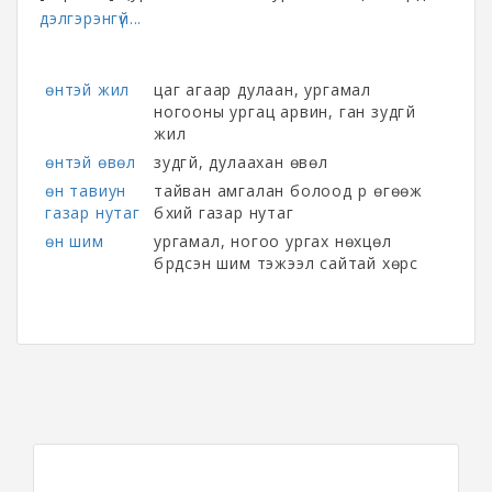
дэлгэрэнгүй...
өнтэй жил
цаг агаар дулаан, ургамал
ногооны ургац арвин, ган зудгүй
жил
өнтэй өвөл
зудгүй, дулаахан өвөл
өн тавиун
тайван амгалан болоод үр өгөөж
газар нутаг
бүхий газар нутаг
өн шим
ургамал, ногоо ургах нөхцөл
бүрдсэн шим тэжээл сайтай хөрс