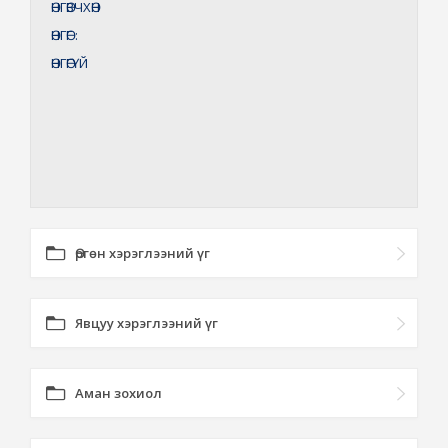
ӨНГӨВЧХӨН
ӨНГӨГ
:
ӨНГӨГҮЙ
Өргөн хэрэглээний үг
Явцуу хэрэглээний үг
Аман зохиол