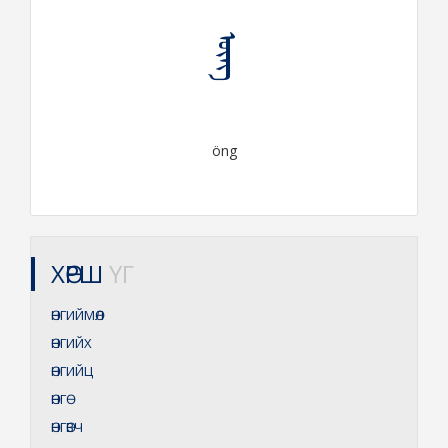
ᠥᠩ
öng
ХӨРШ
ҮГ
ӨНГИЙМӨЛ
ӨНГИЙХ
ӨНГИЙЦ
ӨНГӨ
ӨНГӨВЧ