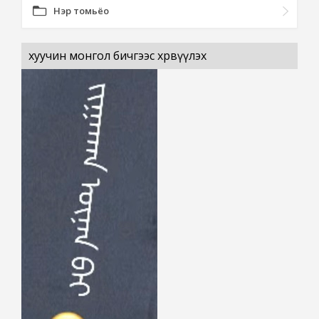
Нэр томьёо
хуучин монгол бичгээс хөрвүүлэх