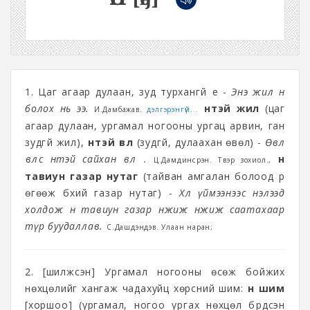
1. Цаг агаар дулаан, зуд турхангүй үе -
Энэ жил өн
болох нь ээ.
өнтэй жил
(цаг
И.Дамбажав.
дэлгэрэнгүй...
агаар дулаан, ургамал ногооны ургац арвин, ган
зудгүй жил),
өнтэй өвөл
(зудгүй, дулаахан өвөл) -
Өвөл
өвлөөс өнтэй сайхан өвөл өө.
өн
Ц.Дамдинсүрэн. Түүвэр зохиол.,
тавиун газар нутаг
(тайван амгалан болоод үр
өгөөж бүхий газар нутаг) -
Хөл үймээнээс нэлээд
холдож өн тавиун газар өнжиж өнжиж саатахаар
түр буудаллав.
С.Дашдэндэв. Улаан наран;
2. [шилжсэн] Ургамал ногооны өсөж бойжих
нөхцөлийг хангаж чадахуйц хөрсний шим:
өн шим
[хоршоо] (ургамал, ногоо ургах нөхцөл бүрдсэн