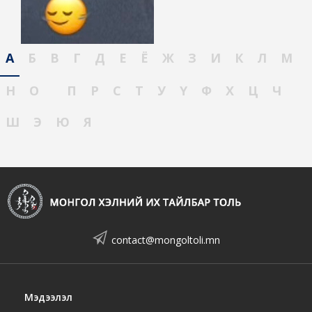
А
Б
В
Г
Д
Е
Ё
Ж
З
И
К
Л
М
Н
О
П
Р
С
Т
У
Ү
Ф
Х
Ц
Ч
Ш
Э
Ю
Я
contact@mongoltoli.mn
Мэдээлэл