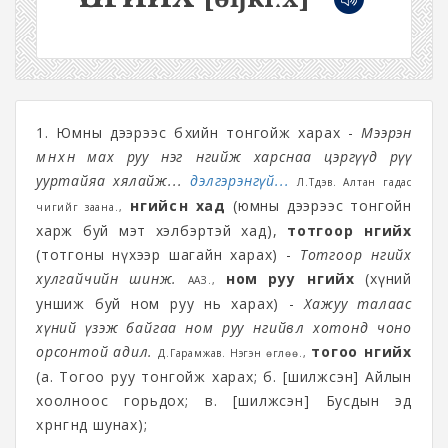
1. Юмны дээрээс бөхийн тонгойж харах -
Мээрэн
мөнөөхөн мах руу нэг өнгийж харснаа цэргүүд рүү
ууртайяа хялайж...
дэлгэрэнгүй...
Л.Түдэв. Алтан гадас
өнгийсөн хад
(юмны дээрээс тонгойн
чигийг заана.,
харж буй мэт хэлбэртэй хад),
тотгоор өнгийх
(тотгоны нүхээр шагайн харах) -
Тотгоор өнгийх
хулгайчийн шинж.
ном руу өнгийх
(хүний
ААЗ.,
уншиж буй ном руу нь харах) -
Хажуу талаас
хүний үзэж байгаа ном руу өнгийвөл хотонд чоно
орсонтой адил.
тогоо өнгийх
Д.Гарамжав. Нэгэн өглөө.,
(а. Тогоо руу тонгойж харах; б. [шилжсэн] Айлын
хоолноос горьдох; в. [шилжсэн] Бусдын эд
хөрөнгөнд шунах);