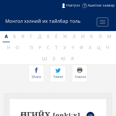
Нэвтрэх
Ашиглах заавар
Монгол хэлний их тайлбар толь
Menu
А
Б
В
Г
Д
Е
Ё
Ж
З
И
К
Л
М
Н
О
П
Р
С
Т
У
Ү
Ф
Х
Ц
Ч
Ш
Э
Ю
Я
Share
Tweet
Хэвлэх
ӨНГИЙХ
[ɵŋkiːx]