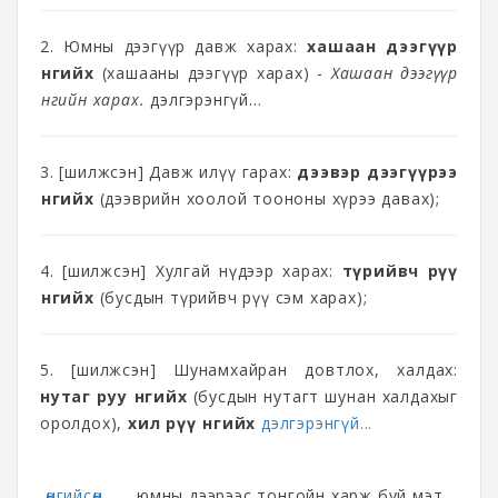
2. Юмны дээгүүр давж харах:
хашаан дээгүүр
өнгийх
(хашааны дээгүүр харах) -
Хашаан дээгүүр
өнгийн харах.
дэлгэрэнгүй...
3. [шилжсэн] Давж илүү гарах:
дээвэр дээгүүрээ
өнгийх
(дээврийн хоолой тоононы хүрээ давах);
4. [шилжсэн] Хулгай нүдээр харах:
түрийвч рүү
өнгийх
(бусдын түрийвч рүү сэм харах);
5. [шилжсэн] Шунамхайран довтлох, халдах:
нутаг руу өнгийх
(бусдын нутагт шунан халдахыг
оролдох),
хил рүү өнгийх
дэлгэрэнгүй...
өнгийсөн
юмны дээрээс тонгойн харж буй мэт