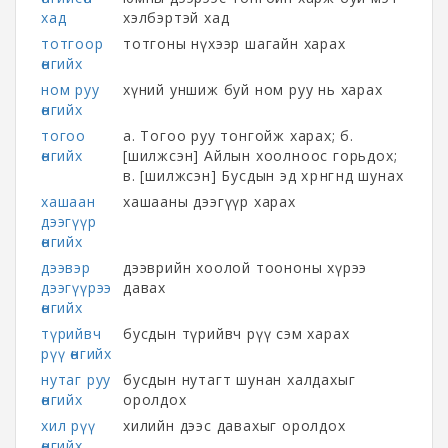
хад
хэлбэртэй хад
тотгоор
тотгоны нүхээр шагайн харах
өнгийх
ном руу
хүний уншиж буй ном руу нь харах
өнгийх
тогоо
а. Тогоо руу тонгойж харах; б.
өнгийх
[шилжсэн] Айлын хоолноос горьдох;
в. [шилжсэн] Бусдын эд хөрөнгөнд шунах
хашаан
хашааны дээгүүр харах
дээгүүр
өнгийх
дээвэр
дээврийн хоолой тоононы хүрээ
дээгүүрээ
давах
өнгийх
түрийвч
бусдын түрийвч рүү сэм харах
рүү өнгийх
нутаг руу
бусдын нутагт шунан халдахыг
өнгийх
оролдох
хил рүү
хилийн дээс давахыг оролдох
өнгийх