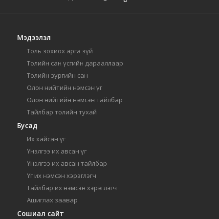
Мэдээлэл
Толь зохиох арга зүй
Толийн сан үсгийн дарааллаар
Толийн зургийн сан
Олон нийтийн нэмсэн үг
Олон нийтийн нэмсэн тайлбар
Тайлбар толийн тухай
Бусад
Их хайсан үг
Үнэлгээ их авсан үг
Үнэлгээ их авсан тайлбар
Үг их нэмсэн хэрэглэгч
Тайлбар их нэмсэн хэрэглэгч
Ашиглах заавар
Сошиал сайт