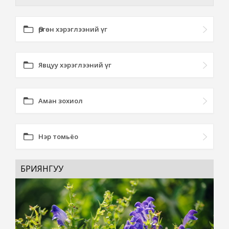
Өргөн хэрэглээний үг
Явцуу хэрэглээний үг
Аман зохиол
Нэр томьёо
БРИЯНГУУ