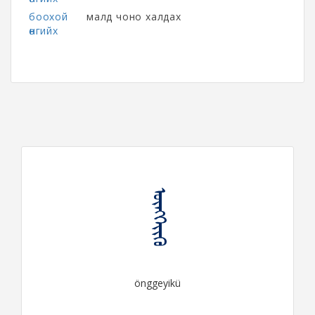
боохой
малд чоно халдах
өнгийх
ᠥᠩᠭᠡᠶᠢᠬᠦ
önggeyikü