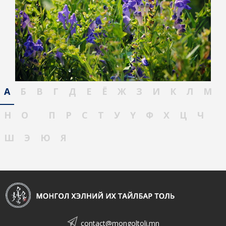
А
Б
В
Г
Д
Е
Ё
Ж
З
И
К
Л
М
Н
О
П
Р
С
Т
У
Ү
Ф
Х
Ц
Ч
Ш
Э
Ю
Я
contact@mongoltoli.mn