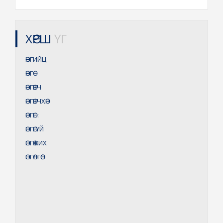
ХӨРШ
ҮГ
ӨНГИЙЦ
ӨНГӨ
ӨНГӨВЧ
ӨНГӨВЧХӨН
ӨНГӨГ
:
ӨНГӨГҮЙ
ӨНГӨЖИХ
ӨНГӨЛГӨӨ