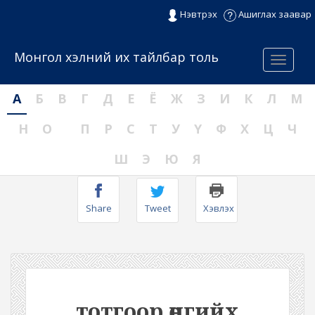
Нэвтрэх
Ашиглах заавар
Монгол хэлний их тайлбар толь
Menu
А
Б
В
Г
Д
Е
Ё
Ж
З
И
К
Л
М
Н
О
П
Р
С
Т
У
Ү
Ф
Х
Ц
Ч
Ш
Э
Ю
Я
Share
Tweet
Хэвлэх
тотгоор өнгийх