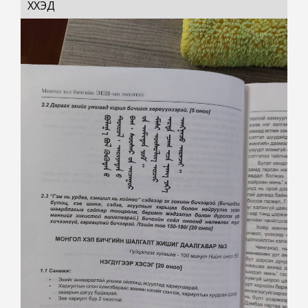
ХҮҮХЭД