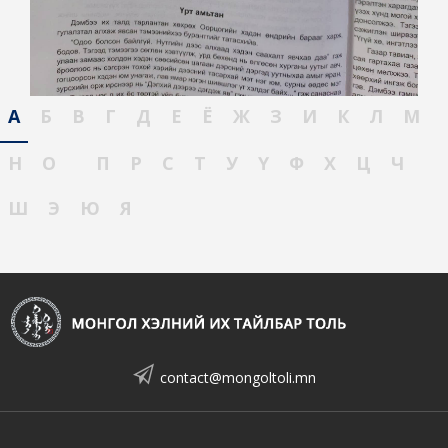
А
Б
В
Г
Д
Е
Ё
Ж
З
И
К
Л
М
Н
О
П
Р
С
Т
У
Ү
Ф
Х
Ц
Ч
Ш
Э
Ю
Я
contact@mongoltoli.mn