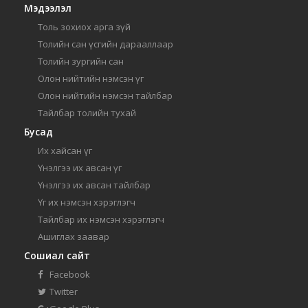
Мэдээлэл
Толь зохиох арга зүй
Толийн сан үсгийн дарааллаар
Толийн зургийн сан
Олон нийтийн нэмсэн үг
Олон нийтийн нэмсэн тайлбар
Тайлбар толийн тухай
Бусад
Их хайсан үг
Үнэлгээ их авсан үг
Үнэлгээ их авсан тайлбар
Үг их нэмсэн хэрэглэгч
Тайлбар их нэмсэн хэрэглэгч
Ашиглах заавар
Сошиал сайт
Facebook
Twitter