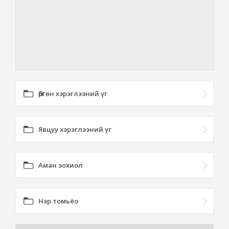
Өргөн хэрэглээний үг
Явцуу хэрэглээний үг
Аман зохиол
Нэр томьёо