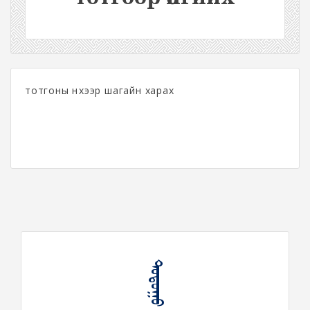
тотгоны нүхээр шагайн харах