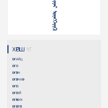
ᠳᠤᠳᠤᠭᠤ ᠢᠢᠠᠷ ᠥᠩᠭᠡᠶᠢᠬᠥ
ХӨРШ
ҮГ
ӨНГИЙЦ
ӨНГӨ
ӨНГӨВЧ
ӨНГӨВЧХӨН
ӨНГӨГ
:
ӨНГӨГҮЙ
ӨНГӨЖИХ
ӨНГӨЛГӨӨ