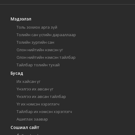
Мэдээлэл
Толь зохиох арга зүй
Толийн сан үсгийн дарааллаар
Толийн зургийн сан
Олон нийтийн нэмсэн үг
Олон нийтийн нэмсэн тайлбар
Тайлбар толийн тухай
Бусад
Их хайсан үг
Үнэлгээ их авсан үг
Үнэлгээ их авсан тайлбар
Үг их нэмсэн хэрэглэгч
Тайлбар их нэмсэн хэрэглэгч
Ашиглах заавар
Сошиал сайт