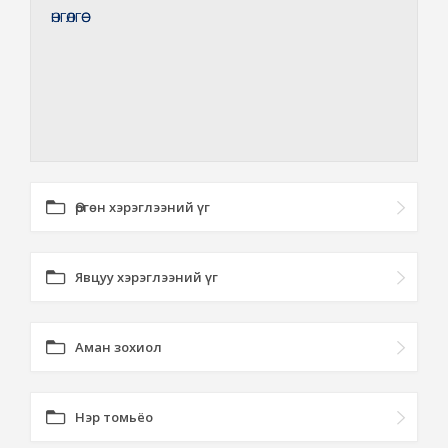
ӨНГӨЛГӨӨ
Өргөн хэрэглээний үг
Явцуу хэрэглээний үг
Аман зохиол
Нэр томьёо