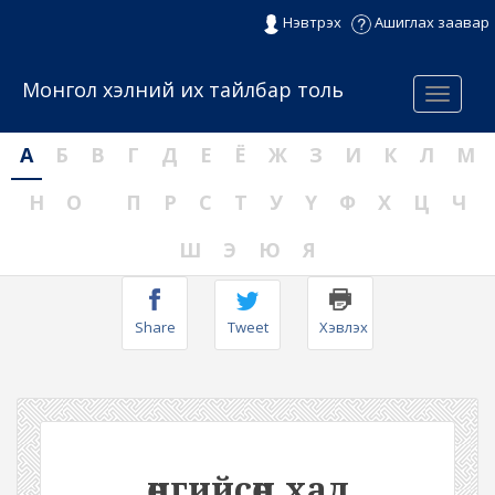
Нэвтрэх
Ашиглах заавар
Монгол хэлний их тайлбар толь
Menu
А
Б
В
Г
Д
Е
Ё
Ж
З
И
К
Л
М
Н
О
П
Р
С
Т
У
Ү
Ф
Х
Ц
Ч
Ш
Э
Ю
Я
Share
Tweet
Хэвлэх
өнгийсөн хад