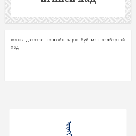
юмны дээрээс тонгойн харж буй мэт хэлбэртэй
хад