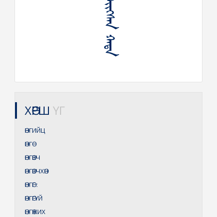
ᠥᠩᠭᠡᠶᠢᠭᠰᠡᠨ ᠬᠠᠳᠠ
ХӨРШ
ҮГ
ӨНГИЙЦ
ӨНГӨ
ӨНГӨВЧ
ӨНГӨВЧХӨН
ӨНГӨГ
:
ӨНГӨГҮЙ
ӨНГӨЖИХ