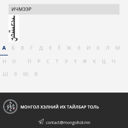
ИЧМЭЭР
А
Б
В
Г
Д
Е
Ё
Ж
З
И
К
Л
М
Н
О
П
Р
С
Т
У
Ү
Ф
Х
Ц
Ч
Ш
Э
Ю
Я
contact@mongoltoli.mn