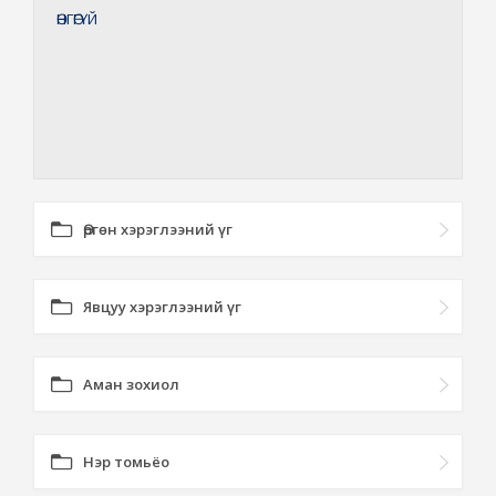
ӨНГӨГҮЙ
Өргөн хэрэглээний үг
Явцуу хэрэглээний үг
Аман зохиол
Нэр томьёо