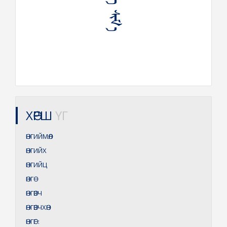
ᠥᠩ ᠰᠢᠮ᠎ᠡ
ХӨРШ
ҮГ
ӨНГИЙМӨЛ
ӨНГИЙХ
ӨНГИЙЦ
ӨНГӨ
ӨНГӨВЧ
ӨНГӨВЧХӨН
ӨНГӨГ
: