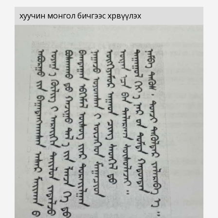
хуучин монгол бичгээс хөрвүүлэх