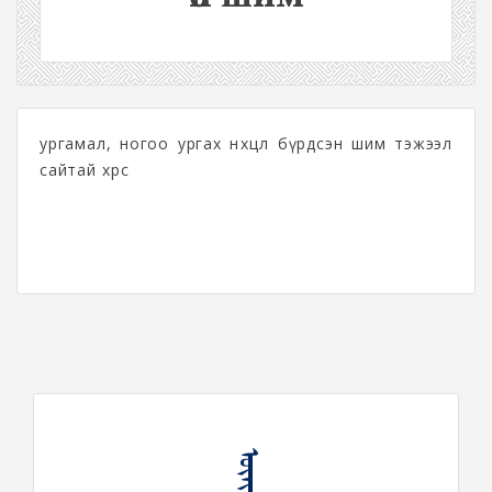
ургамал, ногоо ургах нөхцөл бүрдсэн шим тэжээл
сайтай хөрс