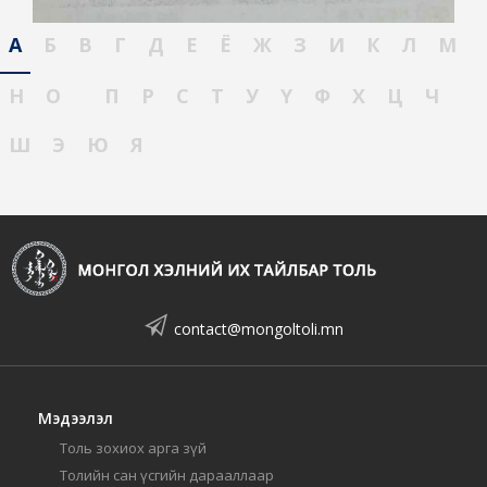
А
Б
В
Г
Д
Е
Ё
Ж
З
И
К
Л
М
Н
О
П
Р
С
Т
У
Ү
Ф
Х
Ц
Ч
Ш
Э
Ю
Я
contact@mongoltoli.mn
Мэдээлэл
Толь зохиох арга зүй
Толийн сан үсгийн дарааллаар