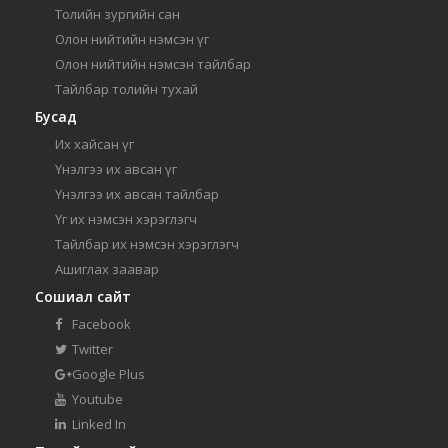
Толийн зургийн сан
Олон нийтийн нэмсэн үг
Олон нийтийн нэмсэн тайлбар
Тайлбар толийн тухай
Бусад
Их хайсан үг
Үнэлгээ их авсан үг
Үнэлгээ их авсан тайлбар
Үг их нэмсэн хэрэглэгч
Тайлбар их нэмсэн хэрэглэгч
Ашиглах заавар
Сошиал сайт
Facebook
Twitter
Google Plus
Youtube
Linked In