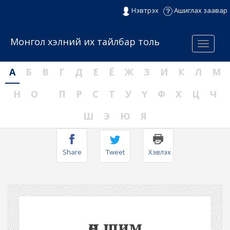
Нэвтрэх
Ашиглах заавар
Монгол хэлний их тайлбар толь
Menu
А
Б
В
Г
Д
Е
Ё
Ж
З
И
К
Л
М
Н
О
П
Р
С
Т
У
Ү
Ф
Х
Ц
Ч
Ш
Э
Ю
Я
Share
Tweet
Хэвлэх
өн шим