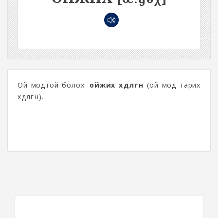
Ой модтой болох:
ойжих хөдөлгөөн
(ой мод тарих
хөдөлгөөн).