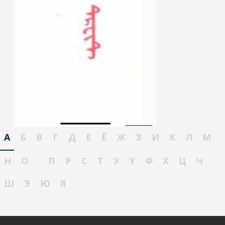
А
Б
В
Г
Д
Е
Ё
Ж
З
И
К
Л
М
Н
О
П
Р
С
Т
У
Ү
Ф
Х
Ц
Ч
Ш
Э
Ю
Я