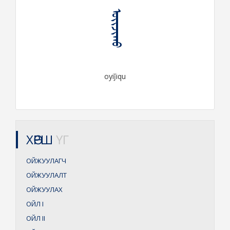
ᠣᠶᠢᠵᠢᠬᠤ
oyiǰiqu
ХӨРШ
ҮГ
ОЙЖУУЛАГЧ
ОЙЖУУЛАЛТ
ОЙЖУУЛАХ
ОЙЛ
I
ОЙЛ
II