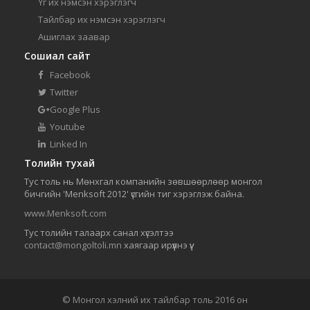
Үг их нэмсэн хэрэглэгч
Тайлбар их нэмсэн хэрэглэгч
Ашиглах заавар
Сошиал сайт
Facebook
Twitter
Google Plus
Youtube
Linked In
Толийн тухай
Тус толь нь Мөнхгал компанийн зөвшөөрлөөр монгол
бичгийн 'Menksoft 2012' үсгийн тиг хэрэглэж байна.
www.Menksoft.com
Тус толийн талаарх санал хүсэлтээ
contact@mongoltoli.mn
хаягаар ирүүлнэ үү.
© Монгол хэлний их тайлбар толь 2016 он