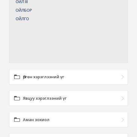
ОЙЛ
III
ОЙЛБОР
ОЙЛГО
Өргөн хэрэглээний үг
Явцуу хэрэглээний үг
Аман зохиол