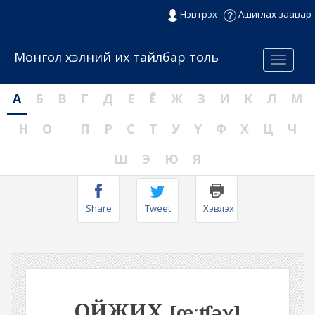
Нэвтрэх
Ашиглах заавар
Монгол хэлний их тайлбар толь
Menu
А
Б
В
Г
Д
Е
Ё
Ж
З
И
К
Л
М
Н
О
П
Р
С
Т
У
Ү
Ф
Х
Ц
Ч
Ш
Э
Ю
Я
Share
Tweet
Хэвлэх
ОЙЖИХ
[œːʧəχ]