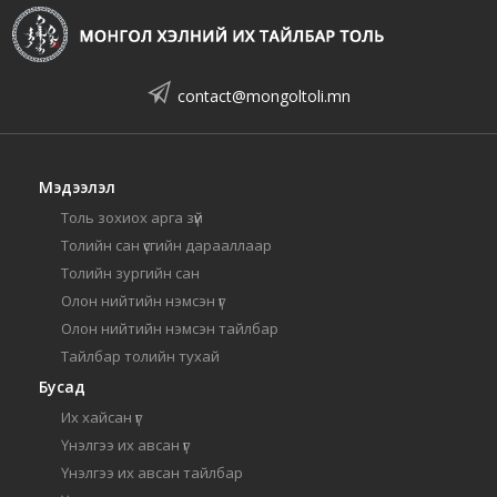
contact@mongoltoli.mn
Мэдээлэл
Толь зохиох арга зүй
Толийн сан үсгийн дарааллаар
Толийн зургийн сан
Олон нийтийн нэмсэн үг
Олон нийтийн нэмсэн тайлбар
Тайлбар толийн тухай
Бусад
Их хайсан үг
Үнэлгээ их авсан үг
Үнэлгээ их авсан тайлбар