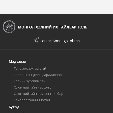
contact@mongoltoli.mn
Мэдээлэл
Толь зохиох арга зүй
Толийн сан үсгийн дарааллаар
Толийн зургийн сан
Олон нийтийн нэмсэн үг
Олон нийтийн нэмсэн тайлбар
Тайлбар толийн тухай
Бусад