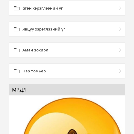
Өргөн хэрэглээний үг
Явцуу хэрэглээний үг
Аман зохиол
Нэр томьёо
МӨРӨӨДӨЛ