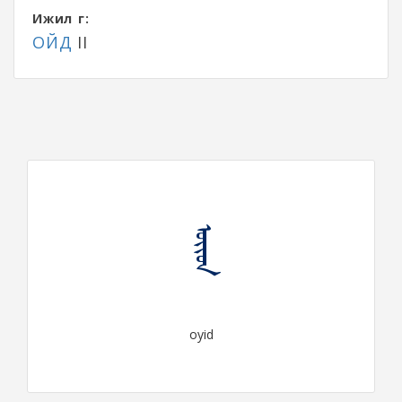
Ижил үг:
ОЙД
II
ᠣᠶᠢᠳ
oyid