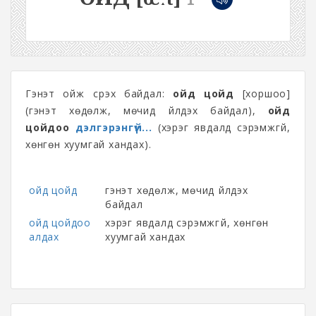
Гэнэт ойж үсрэх байдал:
ойд цойд
[хоршоо]
(гэнэт хөдөлж, мөчид үйлдэх байдал),
ойд
цойдоо
дэлгэрэнгүй...
(хэрэг явдалд сэрэмжгүй,
хөнгөн хуумгай хандах).
ойд цойд
гэнэт хөдөлж, мөчид үйлдэх
байдал
ойд цойдоо
хэрэг явдалд сэрэмжгүй, хөнгөн
алдах
хуумгай хандах