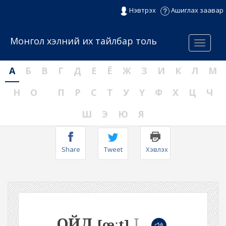
Нэвтрэх
Ашиглах заавар
Монгол хэлний их тайлбар толь
Menu
А
Б
В
Г
Д
Е
Ё
Ж
З
И
К
Л
М
Н
О
П
Р
С
Т
У
Ү
Ф
Х
Ц
Ч
Ш
Э
Ю
Я
Share
Tweet
Хэвлэх
ОЙД
I
[œːt]