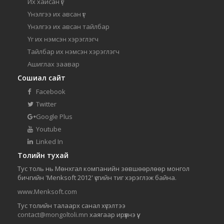
Их хайсан үг
Үнэлгээ их авсан үг
Үнэлгээ их авсан тайлбар
Үг их нэмсэн хэрэглэгч
Тайлбар их нэмсэн хэрэглэгч
Ашиглах заавар
Сошиал сайт
Facebook
Twitter
Google Plus
Youtube
Linked In
Толийн тухай
Тус толь нь Мөнхгал компанийн зөвшөөрлөөр монгол
бичгийн 'Menksoft 2012' үсгийн тиг хэрэглэж байна.
www.Menksoft.com
Тус толийн талаарх санал хүсэлтээ
contact@mongoltoli.mn
хаягаар ирүүлнэ үү.