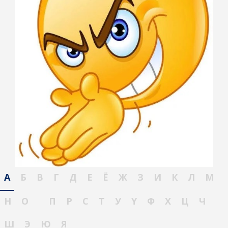
А
Б
В
Г
Д
Е
Ё
Ж
З
И
К
Л
М
Н
О
П
Р
С
Т
У
Ү
Ф
Х
Ц
Ч
Ш
Э
Ю
Я