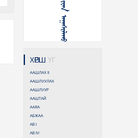
ᠳᠤᠷ᠎ᠠ ᠪᠠᠷ ᠢᠢᠠᠨ ᠠᠭᠠᠰᠢᠯᠠᠬᠤ
ХӨРШ
ҮГ
ААШЛАХ
II
ААШЛУУЛАХ
ААШЛУУР
ААШТАЙ
ААЯА
АБЖАА
АВ
I
АВ
IV: