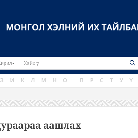
Toggle Dropdown
Кирил
З
И
К
Л
М
Н
О
П
Р
С
Т
У
Ү
дураараа аашлах