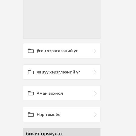
Өргөн хэрэглээний үг
Явцуу хэрэглээний үг
Аман зохиол
Нэр томьёо
бичиг орчуулах