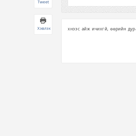
Tweet
Хэвлэх
хүнээс айж ичихгүй, өөрийн ду