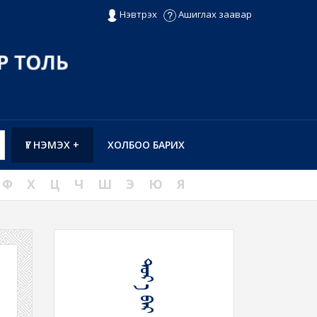
Нэвтрэх
Ашиглах заавар
ҮГ НЭМЭХ +
ХОЛБОО БАРИХ
Ф
Х
Ц
Ч
Ш
Э
Ю
Я