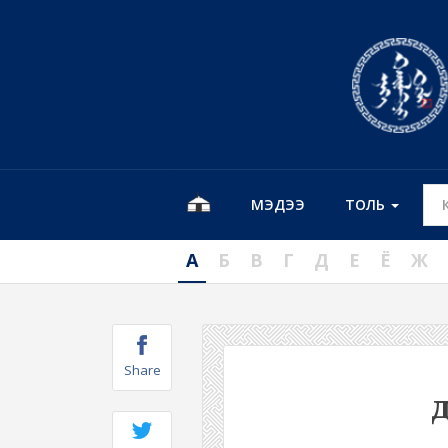
МЭДЭЭ
ТОЛЬ
А
Б
В
Г
Д
Е
Ё
Ж
Share