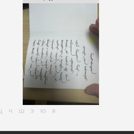
Ц
Ч
Ш
Э
Ю
Я