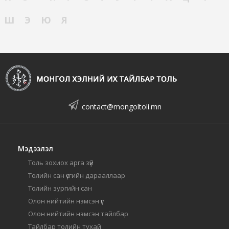
Ш
Э
Ю
Я
contact@mongoltoli.mn
Мэдээлэл
Толь зохиох арга зүй
Толийн сан үсгийн дарааллаар
Толийн зургийн сан
Олон нийтийн нэмсэн үг
Олон нийтийн нэмсэн тайлбар
Тайлбар толийн тухай