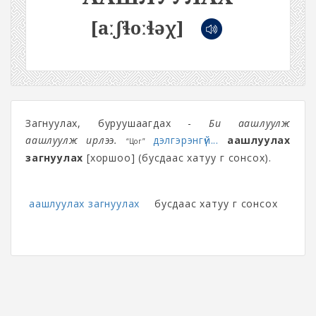
[aːʃɬoːɬəχ]
Загнуулах, буруушаагдах -
Би аашлуулж
аашлуулж ирлээ.
дэлгэрэнгүй...
аашлуулах
“Цог”
загнуулах
[хоршоо] (бусдаас хатуу үг сонсох).
аашлуулах загнуулах
бусдаас хатуу үг сонсох