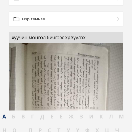
Нэр томьёо
хуучин монгол бичгээс хөрвүүлэх
А
Б
В
Г
Д
Е
Ё
Ж
З
И
К
Л
М
Н
О
П
Р
С
Т
У
Ү
Ф
Х
Ц
Ч