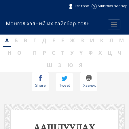
Нэвтрэх
Ашиглах заавар
Монгол хэлний их тайлбар толь
Menu
А
Б
В
Г
Д
Е
Ё
Ж
З
И
К
Л
М
Н
О
П
Р
С
Т
У
Ү
Ф
Х
Ц
Ч
Ш
Э
Ю
Я
Share
Tweet
Хэвлэх
ААШЛУУЛАХ