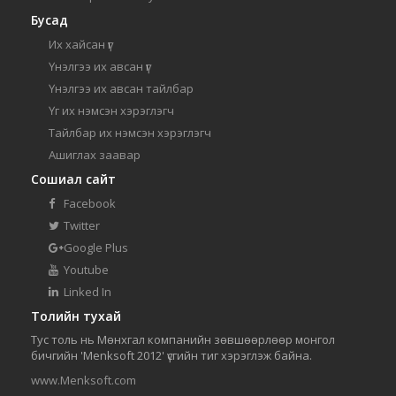
Бусад
Их хайсан үг
Үнэлгээ их авсан үг
Үнэлгээ их авсан тайлбар
Үг их нэмсэн хэрэглэгч
Тайлбар их нэмсэн хэрэглэгч
Ашиглах заавар
Сошиал сайт
Facebook
Twitter
Google Plus
Youtube
Linked In
Толийн тухай
Тус толь нь Мөнхгал компанийн зөвшөөрлөөр монгол
бичгийн 'Menksoft 2012' үсгийн тиг хэрэглэж байна.
www.Menksoft.com