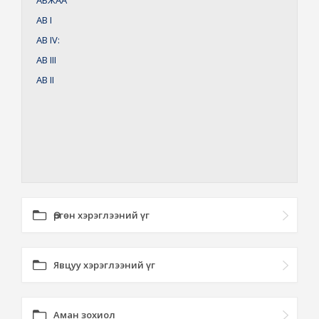
АБЖАА
АВ
I
АВ
IV:
АВ
III
АВ
II
Өргөн хэрэглээний үг
Явцуу хэрэглээний үг
Аман зохиол