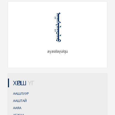
ᠠᠭᠠᠰᠢᠯᠠᠭᠤᠯᠬᠤ
aγasilaγulqu
ХӨРШ
ҮГ
ААШЛУУР
ААШТАЙ
ААЯА